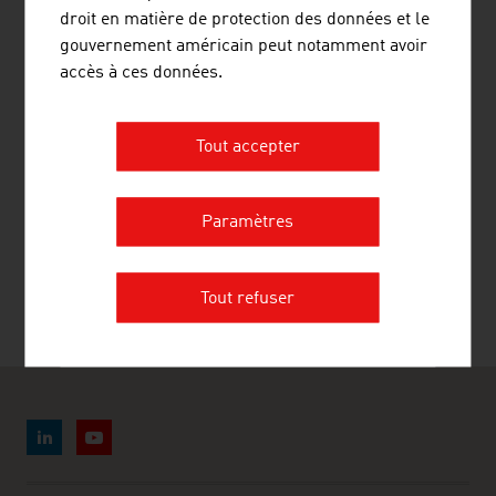
droit en matière de protection des données et le
METGIS GMBH
gouvernement américain peut notamment avoir
accès à ces données.
Tout accepter
PRIMETALS TECHNOLOGIES AUSTRIA
Paramètres
GMBH
Tout refuser