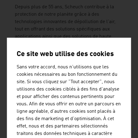
Depuis plus de 55 ans, Scheuch contribue à la
protection de notre planète grâce à des
technologies innovantes de dépollution de l'air,
tout en offrant des solutions spécifiques aux
applications ainsi que des solutions de haute
qualité dans le domaine de la technologie de l'air
et de l'environnement.
Ce site web utilise des cookies
Sans votre accord, nous n'utilisons que les
cookies nécessaires au bon fonctionnement du
site. Si vous cliquez sur "Tout accepter", nous
utilisons des cookies ciblés à des fins d'analyse
et pour afficher des contenus pertinents pour
vous. Afin de vous offrir en outre un parcours en
TRUMER SCHUTZBAUTEN GES.M.B.H.
ligne agréable, d'autres cookies sont placés à
des fins de marketing et d'optimisation. À cet
TRUMER Schutzbauten est une entreprise active
effet, nous et des partenaires sélectionnés
dans le monde entier dans le domaine de la
traitons des données techniques à caractère
protection contre les dangers naturels. Son siège