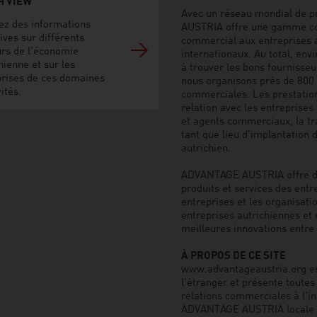
H VIEW
Avec un réseau mondial de p
ez des informations
AUSTRIA offre une gamme co
ives sur différents
commercial aux entreprises 
urs de l'économie
internationaux. Au total, env
hienne et sur les
à trouver les bons fournisse
prises de ces domaines
nous organisons près de 800 
vités.
commerciales. Les prestati
relation avec les entreprises
et agents commerciaux, la tr
tant que lieu d’implantation d
autrichien.
ADVANTAGE AUSTRIA offre des
produits et services des entr
entreprises et les organisatio
entreprises autrichiennes et
meilleures innovations entre l
À PROPOS DE CE SITE
www.advantageaustria.org est 
l’étranger et présente toutes 
relations commerciales à l'in
ADVANTAGE AUSTRIA locale ou 