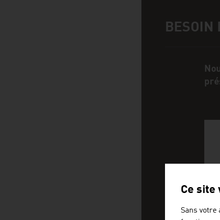
BESOIN 
Assistance et i
Nou
pré
Ce site
Sans votre 