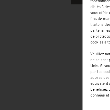
fonctionnem
ciblés à de
vous offrir
fins de mar
ENTREPR
traitons de
partenaires
de protecti
cookies à 
Veuillez no
ne se sont 
Unis. Si vo
par les coo
auprès des
équivalent 
bénéficiez 
données et