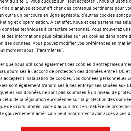
ent du site. Si vous cliquez sur "Tout accepter", nous utilisons 
s fins d'analyse et pour afficher des contenus pertinents pour vo
 en outre un parcours en ligne agréable, d'autres cookies sont p
keting et d'optimisation. À cet effet, nous et des partenaires sél
ISES AUTRICHIENNES - PAPIER /
s données techniques à caractère personnel. Vous trouverez une 
 et des informations plus détaillées sur les cookies dans notre 
on des données. Vous pouvez modifier vos préférences en matiè
tout moment sous "Paramètres".
SCHEUCH GMBH
ter que nous utilisons également des cookies d'entreprises amér
Depuis plus de 55 ans, Scheuch contribue à la pro
pas soumises à l'accord de protection des données entre l'UE et 
innovantes de dépollution de l'air, tout en offrant
us acceptez l'installation de cookies, vos données personnelles c
des solutions de haute qualité dans le domaine de 
kies sont également transmises à des entreprises situées aux É
quelles vos données ne sont pas soumises à un niveau de protec
à celui de la législation européenne sur la protection des donnée
STARLINGER & CO GESELLSCHAFT
que de droits limités, voire d'aucun droit en matière de protectio
 le gouvernement américain peut notamment avoir accès à ces d
Cette entreprise familiale de construction mécani
ses installations pour les emballages en plastique 