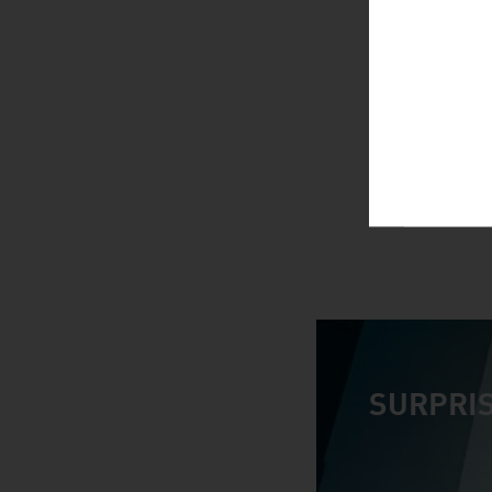
SURPRIS
video abspiele