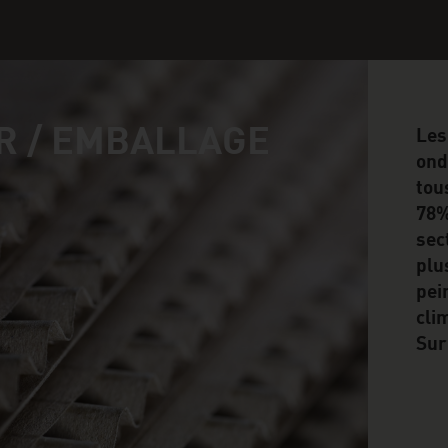
R / EMBALLAGE
Les
ond
tou
78%
sec
plu
pei
cli
Sur