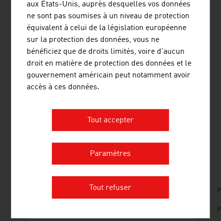
fournisseur de systèmes de communication pour le
aux États-Unis, auprès desquelles vos données
contrôle aérien est même le leader mondial.
ne sont pas soumises à un niveau de protection
équivalent à celui de la législation européenne
Un fournisseur de produits d'infrastructure intelligente
sur la protection des données, vous ne
des réseaux et de solutions d'automation des bâtiments,
bénéficiez que de droits limités, voire d'aucun
leader européen, s'est lui aussi fixé en Autriche.
droit en matière de protection des données et le
L'entreprise développe, fabrique et commercialise des
gouvernement américain peut notamment avoir
routeurs et des systèmes Gateway, des contrôleurs I/O,
accès à ces données.
des commandes d'éclairage et des interfaces
graphiques, il fournit des clients de 80 états.
Tout accepter
TÉLÉCHARGEMENTS
listen
downloads
Paramètres
Tout refuser
No. 166, Railways, en | de
P
No. 157, Fresh View, Smart Cities, en | de
P