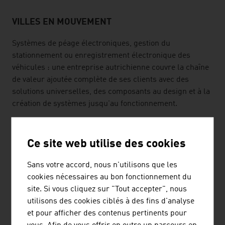
VILLES EN MOUVEMENT
Systèmes de péage électroniques, gestion du
stationnement ou enregistrement électronique des
véhicules : une entreprise autrichienne couvre la chaîne
de valeur ajoutée complète de ses clients avec des
solutions universelles, des composants au design et à la
création de systèmes jusqu'au fonctionnement.
Un groupe d'Autriche, spécialisé dans la technologie de
la circulation, jouit d'un succès international au premier
Ce site web utilise des cookies
rang dans la réalisation de feux de circulation et de
techniques de signalisation à LED. Ses produits,
Sans votre accord, nous n'utilisons que les
systèmes et services de sécurité des transports, ainsi
cookies nécessaires au bon fonctionnement du
que son système de gestion intelligente de la circulation
site. Si vous cliquez sur "Tout accepter", nous
sont utilisés dans plus de 60 pays.
utilisons des cookies ciblés à des fins d'analyse
et pour afficher des contenus pertinents pour
Le plus long téléphérique du monde et un système