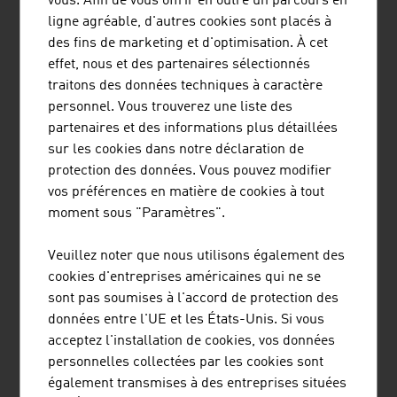
vous. Afin de vous offrir en outre un parcours en
efficace de transports en commun pour Venise : la
ligne agréable, d'autres cookies sont placés à
technique de téléphérique et les systèmes de transports
des fins de marketing et d'optimisation. À cet
en commun d'Autriche déplacent les gens partout dans
effet, nous et des partenaires sélectionnés
le monde. Que ce soit en Autriche, à Las Vegas ou
traitons des données techniques à caractère
Singapour, à Toronto ou Mexico, au Venezuela ou en
personnel. Vous trouverez une liste des
Azerbaïdjan, partout dans le monde circulent des
partenaires et des informations plus détaillées
téléphériques et des funiculaires du fournisseur
sur les cookies dans notre déclaration de
autrichien.
protection des données. Vous pouvez modifier
vos préférences en matière de cookies à tout
EXEMPLE COMMUNICATION
moment sous "Paramètres".
Depuis 1947, un groupe d'entreprises à l'action
internationale et situé à Vienne, fournit des systèmes de
Veuillez noter que nous utilisons également des
communication et d'information pour les applications à
cookies d'entreprises américaines qui ne se
la sécurité critique, aussi bien pour le contrôle aérien
sont pas soumises à l'accord de protection des
civil que militaire, pour la sécurité publique que pour les
données entre l'UE et les États-Unis. Si vous
voies ferrées ou maritimes. Des clients de plus de 150
acceptez l'installation de cookies, vos données
pays font confiance aux solutions et au savoir-faire
personnelles collectées par les cookies sont
autrichiens. Avec une part de marché de 30%, le
également transmises à des entreprises situées