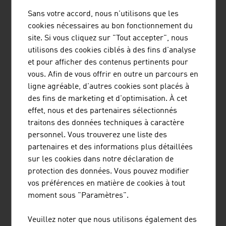
matériaux ...
Sans votre accord, nous n'utilisons que les
cookies nécessaires au bon fonctionnement du
site. Si vous cliquez sur "Tout accepter", nous
utilisons des cookies ciblés à des fins d'analyse
BINDERHOLZ GMBH
et pour afficher des contenus pertinents pour
vous. Afin de vous offrir en outre un parcours en
La scierie binderholz est un fournisseur complet de
ligne agréable, d'autres cookies sont placés à
produits en bois massif et de solutions de construction
des fins de marketing et d'optimisation. À cet
innovantes. La gamme de produits en bois massif
effet, nous et des partenaires sélectionnés
s'étend du bois de sciage aux biocombustibles en
traitons des données techniques à caractère
passant par le bois profilé, les panneaux en bois massif
personnel. Vous trouverez une liste des
collés à une ou plusieurs couches, le bois lamellé et le ...
partenaires et des informations plus détaillées
sur les cookies dans notre déclaration de
protection des données. Vous pouvez modifier
vos préférences en matière de cookies à tout
moment sous "Paramètres".
EGLO LEUCHTEN GMBH
Veuillez noter que nous utilisons également des