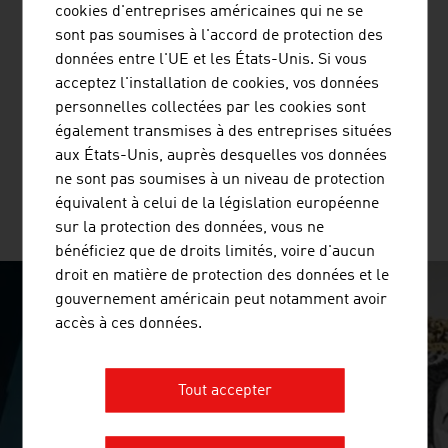
cookies d'entreprises américaines qui ne se
Eglo est fabricant de luminaire décoratif et leader
sont pas soumises à l'accord de protection des
mondial dans son secteur. EGLO fabrique conformément
données entre l'UE et les États-Unis. Si vous
aux normes européennes strictes, ENEC 60598. EGLO
acceptez l'installation de cookies, vos données
est une structure orientée vers l'international et
personnelles collectées par les cookies sont
distribue donc ses luminaires à travers un réseau de
également transmises à des entreprises situées
partenaires/distributeurs sur tous les continents. Les ...
aux États-Unis, auprès desquelles vos données
ne sont pas soumises à un niveau de protection
équivalent à celui de la législation européenne
PLUS D'ENTREPRISES
sur la protection des données, vous ne
bénéficiez que de droits limités, voire d'aucun
droit en matière de protection des données et le
gouvernement américain peut notamment avoir
SURPRISINGLY INGENIOUS
accès à ces données.
video abspielen
Tout accepter