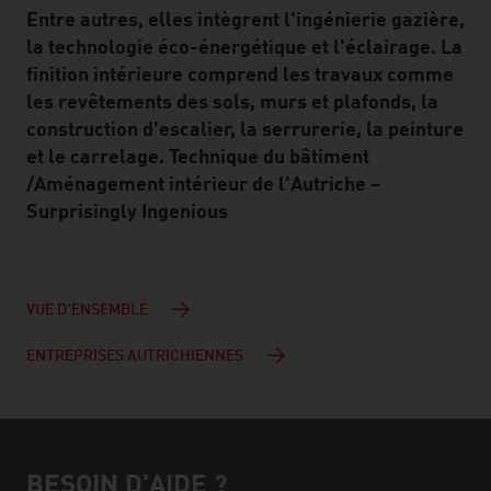
Entre autres, elles intègrent l'ingénierie gazière,
la technologie éco-énergétique et l'éclairage. La
finition intérieure comprend les travaux comme
les revêtements des sols, murs et plafonds, la
construction d'escalier, la serrurerie, la peinture
et le carrelage. Technique du bâtiment
/Aménagement intérieur de l'Autriche –
Surprisingly Ingenious
VUE D'ENSEMBLE
ENTREPRISES AUTRICHIENNES
BESOIN D'AIDE ?
Assistance et interlocuteur/interlocutrice