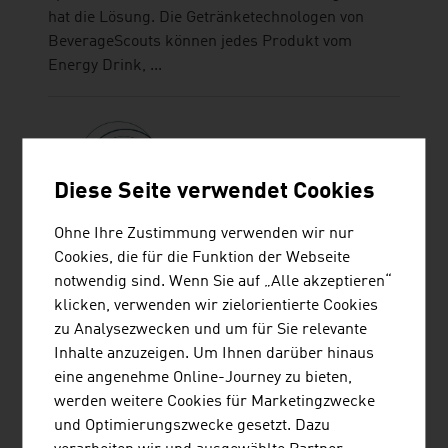
hat die Lösung. Die Getränketechnologen von
BeverageScouts können jedes Produkt vom
Energy Drink, ...
Diese Seite verwendet Cookies
Ohne Ihre Zustimmung verwenden wir nur
BUSINESS UPPER AUSTRIA - OÖ
Cookies, die für die Funktion der Webseite
WIRTSCHAFTSAGENTUR GMBH
notwendig sind. Wenn Sie auf „Alle akzeptieren“
klicken, verwenden wir zielorientierte Cookies
Business Upper Austria ist die Standortagentur
zu Analysezwecken und um für Sie relevante
des Landes Oberösterreich.
Inhalte anzuzeigen. Um Ihnen darüber hinaus
eine angenehme Online-Journey zu bieten,
werden weitere Cookies für Marketingzwecke
und Optimierungszwecke gesetzt. Dazu
SATTLER AG