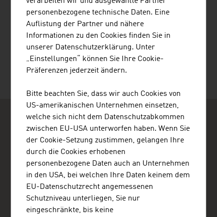
verarbeiten wir und ausgewählte Partner
personenbezogene technische Daten. Eine
Auflistung der Partner und nähere
Informationen zu den Cookies finden Sie in
TOLIAS KONSTANTINOS
unserer Datenschutzerklärung. Unter
„Einstellungen“ können Sie Ihre Cookie-
Präferenzen jederzeit ändern.
Bitte beachten Sie, dass wir auch Cookies von
US-amerikanischen Unternehmen einsetzen,
welche sich nicht dem Datenschutzabkommen
zwischen EU-USA unterworfen haben. Wenn Sie
der Cookie-Setzung zustimmen, gelangen Ihre
durch die Cookies erhobenen
personenbezogene Daten auch an Unternehmen
ADVANTAGE AUSTRIA Bogotá
in den USA, bei welchen Ihre Daten keinem dem
Embajada de Austria - Oficina Comercial
EU-Datenschutzrecht angemessenen
Av. Calle 82 No. 10-33, Oficina 403
Edificio Torre La Cabrera
Schutzniveau unterliegen, Sie nur
Bogotá
eingeschränkte, bis keine
Kolumbien