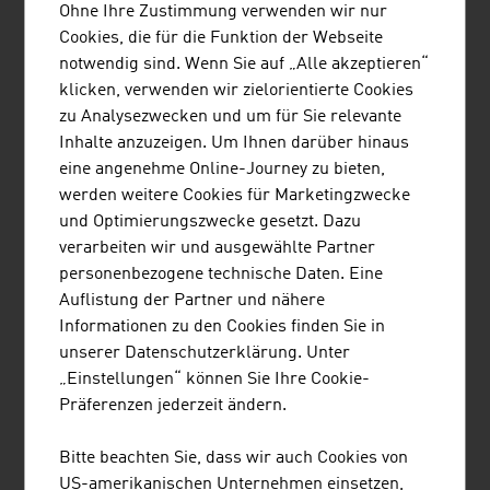
NACHHALTIGKEIT
Ohne Ihre Zustimmung verwenden wir nur
Cookies, die für die Funktion der Webseite
Nachhaltigkeit ist in der Weinwirtschaft und bei der
notwendig sind. Wenn Sie auf „Alle akzeptieren“
Herstellung von Bier und Spirituosen seit vielen Jahren
klicken, verwenden wir zielorientierte Cookies
ein wichtiges Thema. Der Weinbau ist eine sehr intensive
zu Analysezwecken und um für Sie relevante
Form der Landwirtschaft, denn er braucht
Inhalte anzuzeigen. Um Ihnen darüber hinaus
Pflanzenschutz- bzw. Pflanzenpflegemittel, Dünger,
eine angenehme Online-Journey zu bieten,
einen hohen Maschinen- und damit Energie- und
werden weitere Cookies für Marketingzwecke
Wasseraufwand. Doch 25 % aller österreichischen
und Optimierungszwecke gesetzt. Dazu
Weingärten werden bereits nach den Richtlinien des
verarbeiten wir und ausgewählte Partner
biologischen Landbaus bearbeitet. Außerdem ist der
personenbezogene technische Daten. Eine
Anbau von gentechnisch veränderten Pflanzen
Auflistung der Partner und nähere
grundsätzlich verboten.
Informationen zu den Cookies finden Sie in
unserer Datenschutzerklärung. Unter
Ziel eines nachhaltigen Weinbaus ist es, die Ressourcen
„Einstellungen“ können Sie Ihre Cookie-
zu schonen und emissionsarm zu produzieren. Das
Präferenzen jederzeit ändern.
schließt auch die Verarbeitungs- und Vertriebsketten
ein. Auch dem Trend zu Orange- und RAW-Weinen wird
Bitte beachten Sie, dass wir auch Cookies von
damit entsprochen. Die Umstellung auf Bio-, Demeter-
US-amerikanischen Unternehmen einsetzen,
bzw. Orangeweine ist daher ein wichtiges