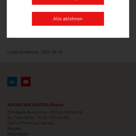
Alle ablehnen
SEITE EMPFEHLEN
Letzte Änderung : 2026-04-10
ADVANTAGE AUSTRIA Bogotá
Embajada de Austria - Oficina Comercial
Av. Calle 82 No. 10-33, Oficina 403
Edificio Torre La Cabrera
Bogotá
Kolumbien