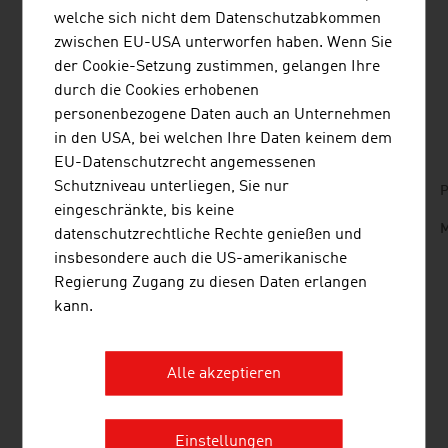
welche sich nicht dem Datenschutzabkommen
Zukunftsthema der Branche.
zwischen EU-USA unterworfen haben. Wenn Sie
der Cookie-Setzung zustimmen, gelangen Ihre
durch die Cookies erhobenen
DOWNLOADS
listen
downloads
personenbezogene Daten auch an Unternehmen
in den USA, bei welchen Ihre Daten keinem dem
EU-Datenschutzrecht angemessenen
Schutzniveau unterliegen, Sie nur
No. 158, Fresh View, Organic Food, en | de
P
eingeschränkte, bis keine
Wine_and_Architecture.mp3
M
datenschutzrechtliche Rechte genießen und
insbesondere auch die US-amerikanische
Regierung Zugang zu diesen Daten erlangen
LINKS
kann.
listen
links
Alle akzeptieren
Österreich Wein Marketing GmbH
AGRARWIRTSCHAFT
Einstellungen