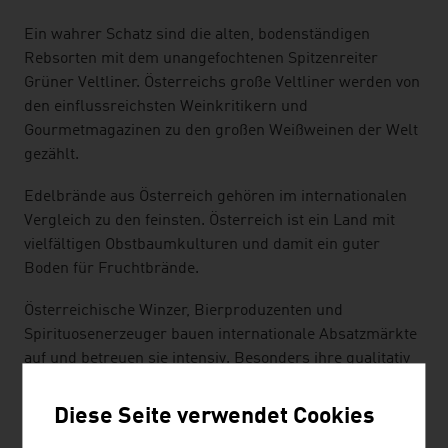
Ein wahrer Schatz sind die alten, bodenständigen
Rebsorten mit dem unangefochtenen Spitzenreiter
Grüner Veltliner. Österreichs große Veltliner werden von
den einflussreichsten Weinkritikern und
Gourmetmagazinen zu den großen Weißweinen der Welt
gezählt.
Edelbrände aus Österreich gehören im internationalen
Vergleich zu den feinsten. Österreich ist ein Land mit
vielfältigen Obstbaumkulturen und damit ein guter
Boden für Fruchtbrände.
Österreichische Winzer, Bierproduzenten und
Spirituosenerzeuger bauen internationale Absatzmärkte
auf und betreuen sie intensiv. Besonders ihre qualitativ
hochwertigen Nischenprodukte sind auf dem Weltmarkt
erfolgreich.
Diese Seite verwendet Cookies