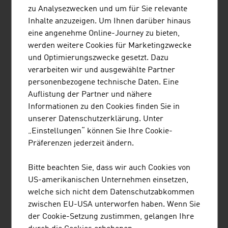
zu Analysezwecken und um für Sie relevante
"SNOWSPORTS GMBH"
Inhalte anzuzeigen. Um Ihnen darüber hinaus
eine angenehme Online-Journey zu bieten,
Snowsports GmbH – Snowsports Academy ist
werden weitere Cookies für Marketingzwecke
spezialisiert auf Aus- und Weiterbildung von Skilehrern
und Optimierungszwecke gesetzt. Dazu
und Snowboardlehrern, die Entwicklung von
verarbeiten wir und ausgewählte Partner
Schneesportprojekten und Beratung im
personenbezogene technische Daten. Eine
Wintersporttourismus.
Auflistung der Partner und nähere
Informationen zu den Cookies finden Sie in
unserer Datenschutzerklärung. Unter
„Einstellungen“ können Sie Ihre Cookie-
Präferenzen jederzeit ändern.
BAGJUMP ACTION SPORTS GMBH
Bitte beachten Sie, dass wir auch Cookies von
BAGJUMP ist Erfinder und Hersteller der weltweit
US-amerikanischen Unternehmen einsetzen,
führenden und innovativsten Airbagsysteme für den
welche sich nicht dem Datenschutzabkommen
Freestyle-Sport.
zwischen EU-USA unterworfen haben. Wenn Sie
der Cookie-Setzung zustimmen, gelangen Ihre