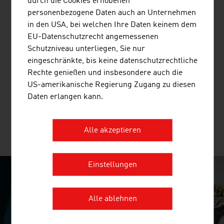
durch die Cookies erhobenen
personenbezogene Daten auch an Unternehmen
in den USA, bei welchen Ihre Daten keinem dem
DOPPELMAYR GRUPPE
EU-Datenschutzrecht angemessenen
Die Doppelmayr Gruppe repräsentiert Qualitäts-,
Schutzniveau unterliegen, Sie nur
Technologie- und Marktführerschaft im Bau von
eingeschränkte, bis keine datenschutzrechtliche
Seilbahnsystemen für den Personen- und
Rechte genießen und insbesondere auch die
Materialtransport sowie hochtechnologischer
US-amerikanische Regierung Zugang zu diesen
Intralogistik-Lösungen.
Daten erlangen kann.
Alle akzeptieren
MEHR UNTERNEHMEN
Einstellungen
SURPRISINGLY INGENIOUS
Alle ablehnen
video abspielen