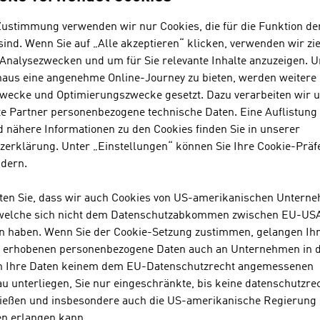
rechnet, an. Die hochwertigen Wandelemente kön
Betonstein und anderen mineralischen Baustoffen 
Zustimmung verwenden wir nur Cookies, die für die Funktion de
ind. Wenn Sie auf „Alle akzeptieren“ klicken, verwenden wir zie
 Analysezwecken und um für Sie relevante Inhalte anzuzeigen. 
ADMONTER HOLZINDUSTRIE AG
naus eine angenehme Online-Journey zu bieten, werden weitere 
wecke und Optimierungszwecke gesetzt. Dazu verarbeiten wir 
e Partner personenbezogene technische Daten. Eine Auflistung
ADMONTER HOLZINDUSTRIE AG ist ein internationa
 nähere Informationen zu den Cookies finden Sie in unserer
und einem Jahresumsatz von 69 Mio. € (2021) und
zerklärung. Unter „Einstellungen“ können Sie Ihre Cookie-Präf
Naturholzprodukten und produziert ausschließlich
ndern.
Admonter Produkte sind eine völlig natürliche ...
hten Sie, dass wir auch Cookies von US-amerikanischen Untern
 welche sich nicht dem Datenschutzabkommen zwischen EU-US
BINDERHOLZ GMBH
n haben. Wenn Sie der Cookie-Setzung zustimmen, gelangen Ih
s erhobenen personenbezogene Daten auch an Unternehmen in 
Der Sägewerksbetrieb binderholz ist Komplettanb
n Ihre Daten keinem dem EU-Datenschutzrecht angemessenen
Baulösungen. Die Massivholz-Produktpalette reicht
u unterliegen, Sie nur eingeschränkte, bis keine datenschutzre
mehrschichtig verleimten Massivholzplatten, Bret
ießen und insbesondere auch die US-amerikanische Regierung
BBS. binderholz produziert nachhaltig nach ...
en erlangen kann.