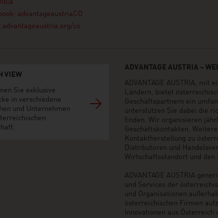
mbia
book: advantageaustriaCO
advantageaustria.org/co
ADVANTAGE AUSTRIA – WEL
H VIEW
ADVANTAGE AUSTRIA, mit ein
nen Sie exklusive
Ländern, bietet österreichi
cke in verschiedene
Geschäftspartnern ein umfan
hen und Unternehmen
unterstützen Sie dabei die r
terreichischen
finden. Wir organisieren jäh
haft.
Geschäftskontakten. Weiter
Kontaktherstellung zu öster
Distributoren und Handelsvert
Wirtschaftsstandort und den M
ADVANTAGE AUSTRIA generier
und Services der österreich
und Organisationen außerhal
österreichischen Firmen auf
Innovationen aus Österreich 