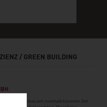
ZIENZ / GREEN BUILDING
MBH
eil-System, welches sich innerhalb kürzester Zeit