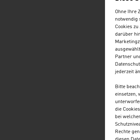
Ohne Ihre 
notwendig s
Cookies zu
darüber hi
Marketingz
ausgewählt
Partner und
Datenschut
jederzeit ä
Bitte beac
einsetzen,
unterworfe
die Cookie
bei welche
Schutznivea
Rechte gen
diesen Dat