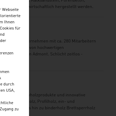
nen aus Ziegel, Kalksandstein, Porenbeton,
effizient und wirtschaftlich hergestellt werden.
r Webseite
lorientierte
Um Ihnen
Cookies für
und
 der
l tätiges Unternehmen mit ca. 280 Mitarbeitern
 ist Hersteller von hochwertigen
erenzen
 am Standort in Admont. Schlicht zeitlos -
ehmen
A
re durch
den USA,
ieter für Massivholzprodukte und innovative
 von Schnittholz, Profilholz, ein- und
chtliche
tschichtholz bis hin zu binderholz Brettsperrholz
 Zugang zu