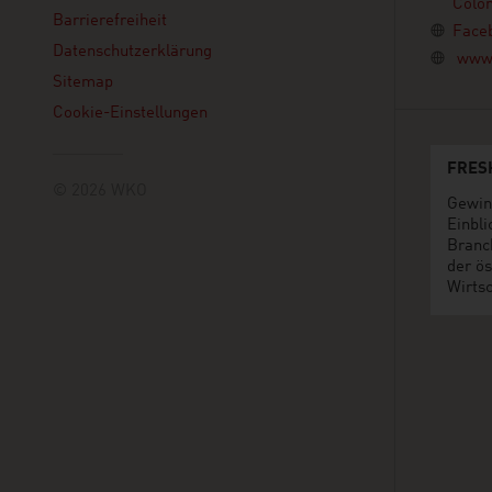
Colo
Barrierefreiheit
Face
Datenschutzerklärung
www.
Sitemap
Cookie-Einstellungen
FRES
© 2026 WKO
Gewin
Einbli
Branc
der ös
Wirtsc