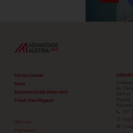
ADVANT
Service Center
Embajada
News
Av. Call
Business Guide Österreich
Edificio
Bogotá
Fresh View Magazin
Kolumbi
+57 1
Linklist
bogo
Über uns
Link
Impressum