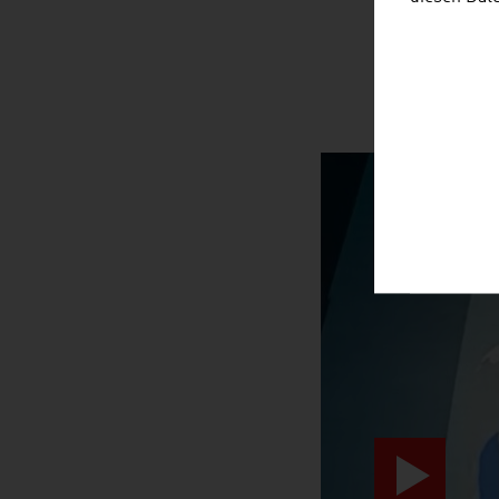
SURPRIS
video abspiele