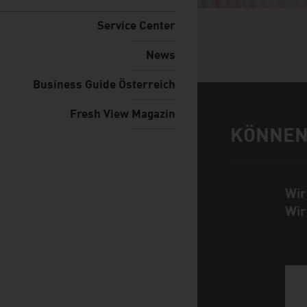
Service Center
News
Business Guide Österreich
Fresh View Magazin
KÖNNEN
Hilfe und Ansp
Wir
Wir