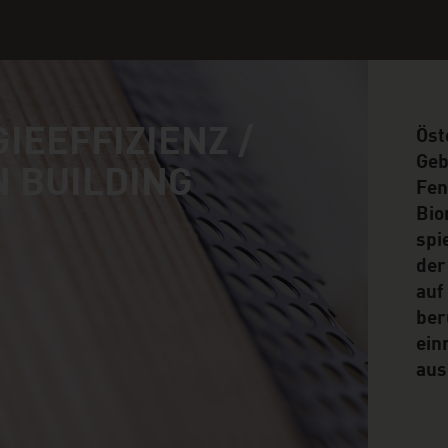
IEEFFIZIENZ /
Öst
Geb
 BUILDING
Fen
Bio
spi
der
auf
ber
ein
aus