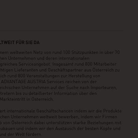
TWEIT FÜR SIE DA
em weltweiten Netz von rund 100 Stützpunkten in über 70
schen Unternehmen und deren internationalen
greiches Serviceangebot. Insgesamt rund 800 Mitarbeiter
ichtigen Lieferanten und Geschäftspartner aus Österreich zu
rlich rund 800 Veranstaltungen zur Herstellung von
e ADVANTAGE AUSTRIA Services reichen von der
reichischen Unternehmen auf der Suche nach Importeuren,
retern bis zu detaillierter Information über den
arkteintritt in Österreich.
t internationale Geschäftschancen indem wir die Produkte
ischen Unternehmen weltweit bewerben, indem wir Firmen
b von Österreich dabei unterstützen starke Beziehungen mit
zubauen und indem wir den Austausch der besten Köpfe und
und der Welt fördern.