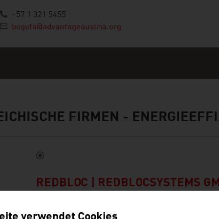
+57 1 321 5455
bogota@advantageaustria.org
ICHISCHE FIRMEN -
ENERGIEEFFI
REDBLOC | REDBLOCSYSTEMS G
Redblocsystems bietet ein hochprofitables Fertigt
eite verwendet Cookies