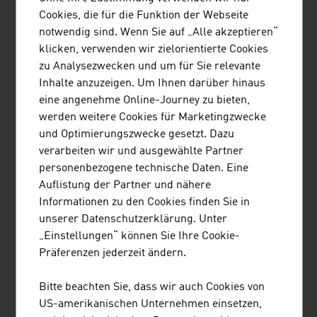
Cookies, die für die Funktion der Webseite
Das Familienunternehmen wurde vor knapp 75 Jahren
notwendig sind. Wenn Sie auf „Alle akzeptieren“
gegründet und beschäftigt sich mit dem Bedrucken und
klicken, verwenden wir zielorientierte Cookies
der Konfektion von technischen Textilien.
zu Analysezwecken und um für Sie relevante
Inhalte anzuzeigen. Um Ihnen darüber hinaus
eine angenehme Online-Journey zu bieten,
werden weitere Cookies für Marketingzwecke
und Optimierungszwecke gesetzt. Dazu
verarbeiten wir und ausgewählte Partner
personenbezogene technische Daten. Eine
BUSINESS UPPER AUSTRIA - OÖ
Auflistung der Partner und nähere
WIRTSCHAFTSAGENTUR GMBH
Informationen zu den Cookies finden Sie in
unserer Datenschutzerklärung. Unter
Business Upper Austria ist die Standortagentur des
„Einstellungen“ können Sie Ihre Cookie-
Landes Oberösterreich.
Präferenzen jederzeit ändern.
Bitte beachten Sie, dass wir auch Cookies von
MEHR UNTERNEHMEN
US-amerikanischen Unternehmen einsetzen,