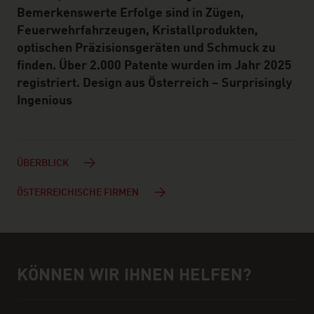
Bemerkenswerte Erfolge sind in Zügen,
Feuerwehrfahrzeugen, Kristallprodukten,
optischen Präzisionsgeräten und Schmuck zu
finden. Über 2.000 Patente wurden im Jahr 2025
registriert. Design aus Österreich – Surprisingly
Ingenious
ÜBERBLICK
ÖSTERREICHISCHE FIRMEN
KÖNNEN WIR IHNEN HELFEN?
Hilfe und Ansprechpartner