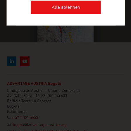
Alle ablehnen
ADVANTAGE AUSTRIA Bogotá
Embajada de Austria - Oficina Comercial
Av. Calle 82 No. 10-33, Oficina 403
Edificio Torre La Cabrera
Bogotá
Kolumbien
+57 1 321 5455
bogota@advantageaustria.org