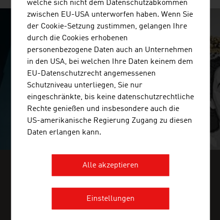
welche sich nicht dem Datenschutzabkommen
zwischen EU-USA unterworfen haben. Wenn Sie
der Cookie-Setzung zustimmen, gelangen Ihre
SURPRISINGLY INGENIOUS
durch die Cookies erhobenen
personenbezogene Daten auch an Unternehmen
video abspielen
in den USA, bei welchen Ihre Daten keinem dem
EU-Datenschutzrecht angemessenen
Schutzniveau unterliegen, Sie nur
eingeschränkte, bis keine datenschutzrechtliche
Rechte genießen und insbesondere auch die
US-amerikanische Regierung Zugang zu diesen
Daten erlangen kann.
Alle akzeptieren
FINDEN SIE BRANCHENINFOS IN
UNSEREM FRESH VIEW MAGAZIN
Einstellungen