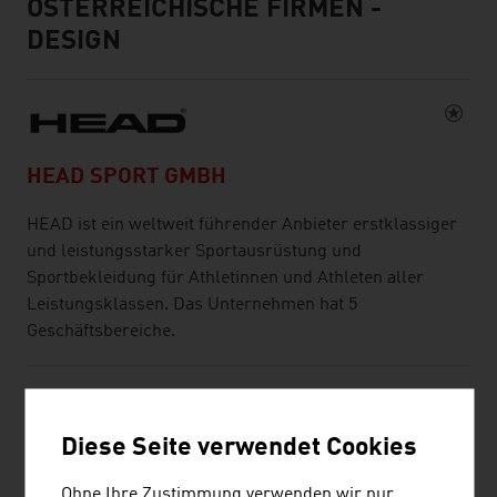
ÖSTERREICHISCHE FIRMEN -
DESIGN
HEAD SPORT GMBH
HEAD ist ein weltweit führender Anbieter erstklassiger
und leistungsstarker Sportausrüstung und
Sportbekleidung für Athletinnen und Athleten aller
Leistungsklassen. Das Unternehmen hat 5
Geschäftsbereiche.
Diese Seite verwendet Cookies
BELLUTTI GMBH
Ohne Ihre Zustimmung verwenden wir nur