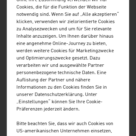
Die österreichische Verteidigungsindustrie ist eine
Cookies, die für die Funktion der Webseite
Hochtechnologiebranche mit großem Zukunftspotenzial.
notwendig sind. Wenn Sie auf „Alle akzeptieren“
Ein Großteil der Unternehmen stellen sogenannte Dual-
klicken, verwenden wir zielorientierte Cookies
Use-Produkte her, die im zivilen und militärischen
zu Analysezwecken und um für Sie relevante
Bereich eingesetzt werden. Die österreichische
Inhalte anzuzeigen. Um Ihnen darüber hinaus
Sicherheits- und Verteidigungswirtschaft erzielt einen
eine angenehme Online-Journey zu bieten,
Jahresumsatz von rund 3,3 Mrd. Euro.
werden weitere Cookies für Marketingzwecke
und Optimierungszwecke gesetzt. Dazu
SICHERHEIT FÜR WELTMÄRKTE
verarbeiten wir und ausgewählte Partner
personenbezogene technische Daten. Eine
Produkte österreichischer Unternehmen aus der
Auflistung der Partner und nähere
Sicherheits-Branche sind auf der ganzen Welt im
Informationen zu den Cookies finden Sie in
Einsatz. Geliefert werden qualitativ hochwertige
unserer Datenschutzerklärung. Unter
Schutzbekleidung, Spezialfahrzeuge, Ausrüstung für
„Einstellungen“ können Sie Ihre Cookie-
Feuerwehren und Polizei, Gebäudetechnik,
Präferenzen jederzeit ändern.
Brandmeldeanlagen sowie Alarm- und elektronische
Sicherheitssysteme. Auch im Bereich IT-Sicherheit
Bitte beachten Sie, dass wir auch Cookies von
haben Österreichs Unternehmen enormes Know-how.
US-amerikanischen Unternehmen einsetzen,