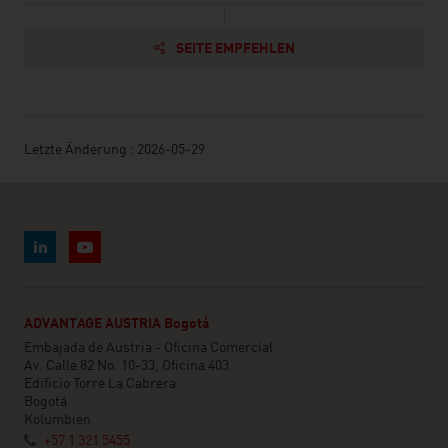
SEITE EMPFEHLEN
Letzte Änderung : 2026-05-29
ADVANTAGE AUSTRIA Bogotá
Embajada de Austria - Oficina Comercial
Av. Calle 82 No. 10-33, Oficina 403
Edificio Torre La Cabrera
Bogotá
Kolumbien
+57 1 321 5455