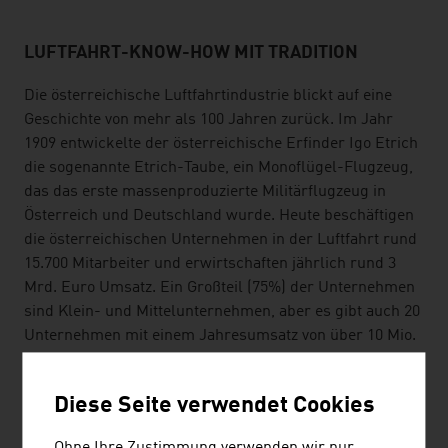
LUFTFAHRT-KNOW-HOW MIT TRADITION
Die österreichische Luftfahrtindustrie blickt auf eine
Geschichte von mehr als 100 Jahren zurück. Im Jahr
1909 entwickelte der österreichische Erfinder Igo Etrich
die sogenannte Etrich-Taube, ein Monoflügel-Flugzeug,
das das erste massenproduzierte Militärflugzeug in
Österreich und Deutschland wurde. Heute beschäftigen
die österreichischen Unternehmen in der Luftfahrt rund
15.700 Mitarbeiter und erwirtschaften jährlich rund 3
Mrd. Euro Umsatz. Ein Großteil (75%) der Unternehmen
sind Klein- und Mittelunternehmen, aber es gibt auch 20
Unternehmen mit einem Jahresumsatz von über 10 Mio.
Euro.
Diese Seite verwendet Cookies
HIGH-TECH FÜR DIE VERTEIDIGUNG
Ohne Ihre Zustimmung verwenden wir nur