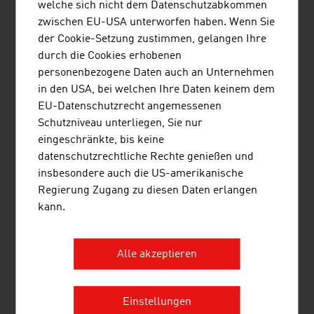
FORSCHUNG
welche sich nicht dem Datenschutzabkommen
zwischen EU-USA unterworfen haben. Wenn Sie
Der forschungsintensive Luftfahrtsektor investiert im
der Cookie-Setzung zustimmen, gelangen Ihre
Durchschnitt rund 25% seines Umsatzes in Forschung,
durch die Cookies erhobenen
Technologie und Innovation. Mit dieser Forschungsquote
personenbezogene Daten auch an Unternehmen
gehört die zivile Luftfahrt weltweit zu den
in den USA, bei welchen Ihre Daten keinem dem
forschungsintensivsten Branchen, knapp hinter der
EU-Datenschutzrecht angemessenen
Pharmaindustrie.
Schutzniveau unterliegen, Sie nur
eingeschränkte, bis keine
Diese Forschungsinvestitionen zeichnen sich durch eine
datenschutzrechtliche Rechte genießen und
sehr hohe Effizienz aus. Der Umsatz mit Produkten, die
insbesondere auch die US-amerikanische
in den vergangenen fünf Jahren entwickelt wurden,
Regierung Zugang zu diesen Daten erlangen
erreicht einen Anteil von rund 45% am Gesamtumsatz
kann.
eines Unternehmens. Nach dem Motto: „Noch leiser,
noch verbrauchsärmer, noch leichter, noch
komfortabler“ besteht eine sehr große Nachfrage nach
Alle akzeptieren
neuen, innovativen Produkten. Damit zählt die Luftfahrt
zu den „Power-Innovatoren“ unter den Industriesparten.
Einstellungen