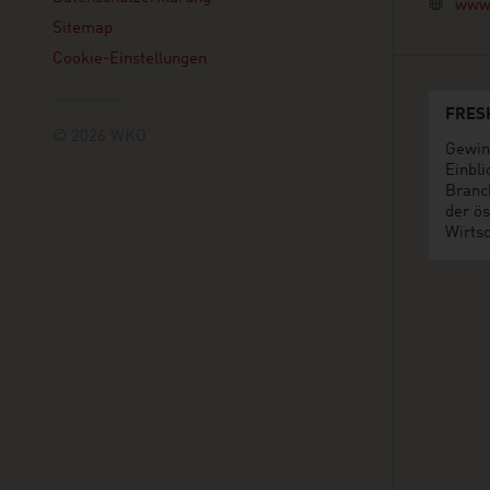
www.
Sitemap
Cookie-Einstellungen
FRES
© 2026 WKO
Gewin
Einbli
Branc
der ös
Wirtsc