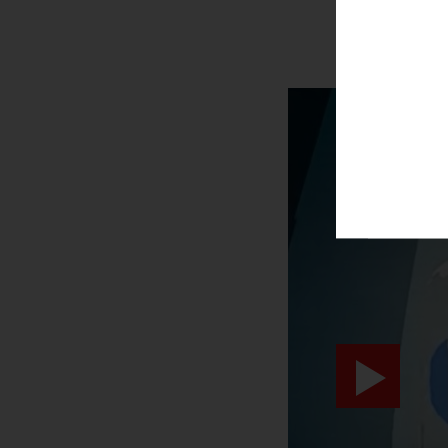
SURPRIS
video abspiele