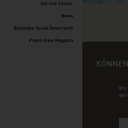
Service Center
News
Business Guide Österreich
Fresh View Magazin
KÖNNEN
Hilfe und Ansp
Wir
Wir