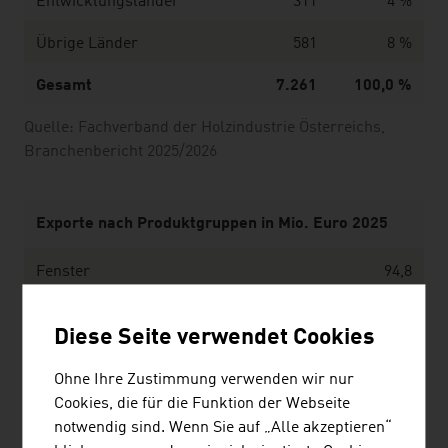
Entwicklungsländer
311
4 %
Übrige Länder
581
8 %
Gesamt
7.261
100,0 %
Quelle: Fachverband der Holzindustrie Österreichs,
Branchenbericht 2025/2026
Exporte nach Produktgruppen in Mio. Euro 2025
Fenster
94,8
Türen
49,4
Diese Seite verwendet Cookies
Holzfußböden
242,5
Ohne Ihre Zustimmung verwenden wir nur
Lamellenholz
1.188,2
Cookies, die für die Funktion der Webseite
notwendig sind. Wenn Sie auf „Alle akzeptieren“
Möbel (gesamt; Sitzmöbel, Büromöbel,
1.180,4