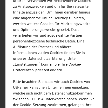
klicken, verwenden wir zielorientierte Cookies
Ladenmöbel, Küchenmöbel,
zu Analysezwecken und um für Sie relevante
Wohnmöbel, Matratzen/Sprungrahmen,
Inhalte anzuzeigen. Um Ihnen darüber hinaus
Möbelteile)
eine angenehme Online-Journey zu bieten,
werden weitere Cookies für Marketingzwecke
Massivholzplatten
259,9
und Optimierungszwecke gesetzt. Dazu
verarbeiten wir und ausgewählte Partner
Nadelschnittholz
1.763,0
personenbezogene technische Daten. Eine
Quelle: Fachverband der Holzindustrie Österreichs,
Auflistung der Partner und nähere
Branchenbericht 2025/2026
Informationen zu den Cookies finden Sie in
unserer Datenschutzerklärung. Unter
„Einstellungen“ können Sie Ihre Cookie-
Die zehn größten Unternehmen der Holzindustrie
Präferenzen jederzeit ändern.
Österreichs nach Nettoumsatz in Mio. Euro (2025)
Bitte beachten Sie, dass wir auch Cookies von
1.
Egger Holzwerkstoffe GmbH
4.126,30
US-amerikanischen Unternehmen einsetzen,
welche sich nicht dem Datenschutzabkommen
2.
Binder Beteiligungs AG
2.968,90
zwischen EU-USA unterworfen haben. Wenn Sie
(Markenname: binderholz)
der Cookie-Setzung zustimmen, gelangen Ihre