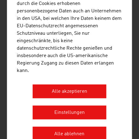
durch die Cookies erhobenen
3.
Umdasch Group AG
2.085,90
personenbezogene Daten auch an Unternehmen
in den USA, bei welchen Ihre Daten keinem dem
4.
Pfeifer Holding GmbH
1.060,00
EU-Datenschutzrecht angemessenen
5.
Mayr-Melnhof Holz Holding AG
875,00
Schutzniveau unterliegen, Sie nur
eingeschränkte, bis keine
6.
HASSLACHER Holding GmbH
587,90
datenschutzrechtliche Rechte genießen und
insbesondere auch die US-amerikanische
7.
M. Kaindl GmbH
437,00
Regierung Zugang zu diesen Daten erlangen
kann.
8.
Österreichische Bundesforste AG
331,80
9.
Stora Enso Wood Products GmbH
321,00
Alle akzeptieren
10.
Offner Johann Beteiligungs GmbH
246,00
Quelle:
Trend Top 500
Einstellungen
Alle ablehnen