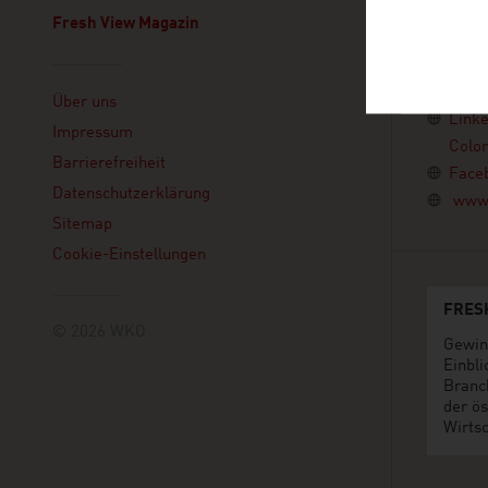
Edificio
Bogotá
Fresh View Magazin
Kolumbi
+57 1
Linklist
bogo
Über uns
Link
Impressum
Colo
Barrierefreiheit
Face
Datenschutzerklärung
www.
Sitemap
Cookie-Einstellungen
FRES
© 2026 WKO
Gewin
Einbli
Branc
der ös
Wirtsc