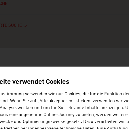
CHE
RTE SUCHE
CHERGEBNISSE
eite verwendet Cookies
JOANNEUM RESEAR
Zustimmung verwenden wir nur Cookies, die für die Funktion de
ind. Wenn Sie auf „Alle akzeptieren“ klicken, verwenden wir zie
FORSCHUNGSGESEL
 Analysezwecken und um für Sie relevante Inhalte anzuzeigen. 
naus eine angenehme Online-Journey zu bieten, werden weitere 
Die JOANNEUM RESEARCH entw
wecke und Optimierungszwecke gesetzt. Dazu verarbeiten wir 
Technologien für Wirtschaft und
e Partner personenbezogene technische Daten. Eine Auflistung