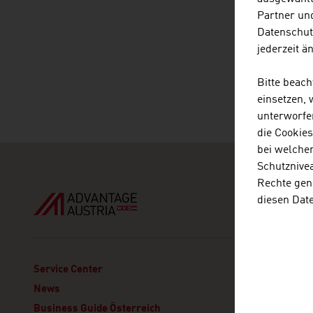
Partner und
Datenschut
jederzeit ä
Bitte beac
einsetzen,
unterworfe
die Cookie
bei welche
Schutznivea
Rechte gen
diesen Dat
ADVANT
Service Center
Embajada
News
Av. Call
Business Guide Österreich