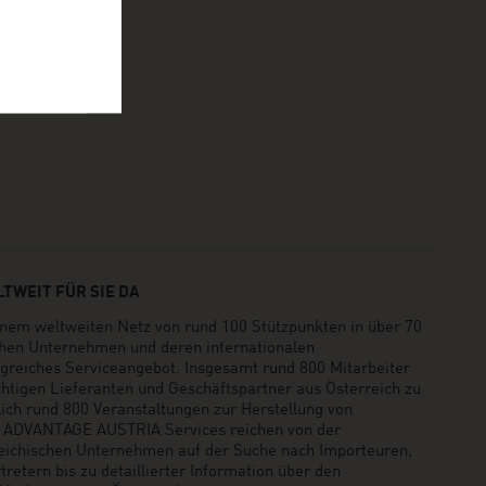
TWEIT FÜR SIE DA
em weltweiten Netz von rund 100 Stützpunkten in über 70
schen Unternehmen und deren internationalen
greiches Serviceangebot. Insgesamt rund 800 Mitarbeiter
ichtigen Lieferanten und Geschäftspartner aus Österreich zu
rlich rund 800 Veranstaltungen zur Herstellung von
e ADVANTAGE AUSTRIA Services reichen von der
reichischen Unternehmen auf der Suche nach Importeuren,
retern bis zu detaillierter Information über den