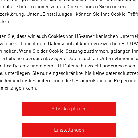
Branchenspektrum und betreib
 nähere Informationen zu den Cookies finden Sie in unserer
internationalem Niveau.
zerklärung. Unter „Einstellungen“ können Sie Ihre Cookie-Präf
ndern.
SANO TRANSPORTGE
hten Sie, dass wir auch Cookies von US-amerikanischen Untern
 welche sich nicht dem Datenschutzabkommen zwischen EU-US
n haben. Wenn Sie der Cookie-Setzung zustimmen, gelangen Ih
s erhobenen personenbezogene Daten auch an Unternehmen in 
n Ihre Daten keinem dem EU-Datenschutzrecht angemessenen
u unterliegen, Sie nur eingeschränkte, bis keine datenschutzre
ießen und insbesondere auch die US-amerikanische Regierung
en erlangen kann.
Alle akzeptieren
AGE AUSTRIA Bogotá
 de Austria - Oficina Comercial
Einstellungen
e 82 No. 10-33, Oficina 403