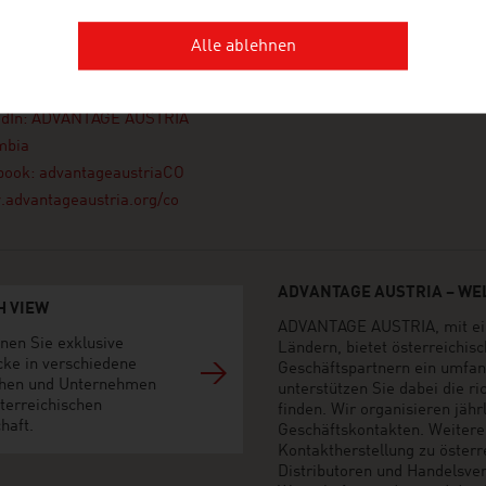
 Torre La Cabrera
en
Alle ablehnen
 321 5455
ta@advantageaustria.org
edIn: ADVANTAGE AUSTRIA
mbia
book: advantageaustriaCO
advantageaustria.org/co
ADVANTAGE AUSTRIA – WEL
H VIEW
ADVANTAGE AUSTRIA, mit ein
nen Sie exklusive
Ländern, bietet österreichi
cke in verschiedene
Geschäftspartnern ein umfan
hen und Unternehmen
unterstützen Sie dabei die r
terreichischen
finden. Wir organisieren jäh
haft.
Geschäftskontakten. Weiter
Kontaktherstellung zu öster
Distributoren und Handelsvert