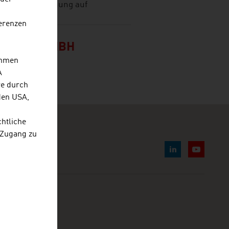
t Spitzenforschung auf
erenzen
RAETE GMBH
ehmen
A
re durch
den USA,
chtliche
 Zugang zu