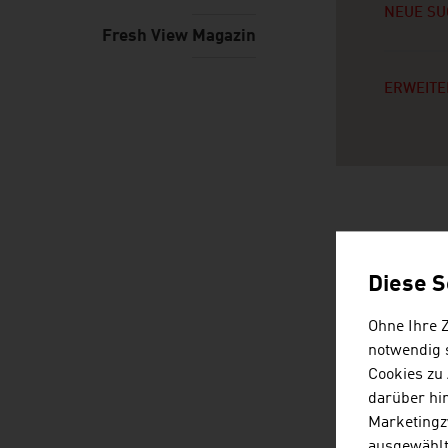
NEUE SU
Fresh View Magazin
ERWEITE
2
SU
Diese S
Ohne Ihre 
notwendig s
Cookies zu
darüber hi
Marketingz
ausgewählt