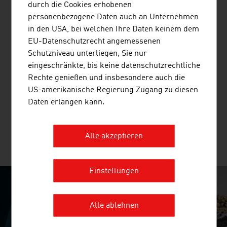
durch die Cookies erhobenen
Konfektion. Auf diesen Anlagen produzieren Kunden
personenbezogene Daten auch an Unternehmen
weltweit innovative Verpackungen wie AD*STAR®,
in den USA, bei welchen Ihre Daten keinem dem
PP*STAR® oder Gewebe ...
EU-Datenschutzrecht angemessenen
Schutzniveau unterliegen, Sie nur
eingeschränkte, bis keine datenschutzrechtliche
Rechte genießen und insbesondere auch die
US-amerikanische Regierung Zugang zu diesen
COOLIBREE GMBH
Daten erlangen kann.
Alle akzeptieren
MEHR UNTERNEHMEN
Einstellungen
SURPRISINGLY INGENIOUS
Alle ablehnen
video abspielen