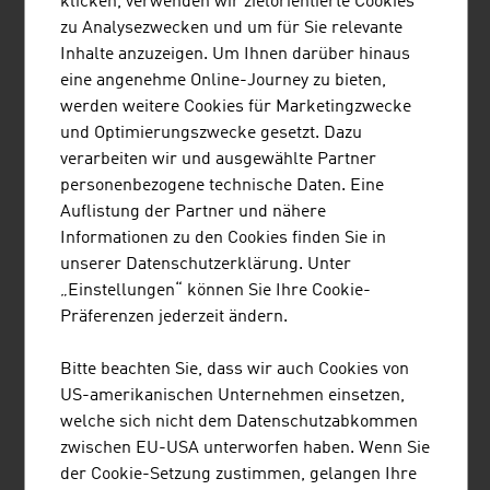
klicken, verwenden wir zielorientierte Cookies
SCHEUCH GMBH
zu Analysezwecken und um für Sie relevante
Scheuch trägt mit innovativen Technologien zur
Inhalte anzuzeigen. Um Ihnen darüber hinaus
Luftreinhaltung seit über 55 Jahren zum Schutz unseres
eine angenehme Online-Journey zu bieten,
Planeten bei und bietet anwendungsspezifische sowie
werden weitere Cookies für Marketingzwecke
hochwertige Lösungen im Bereich der Luft- und
und Optimierungszwecke gesetzt. Dazu
Umwelttechnik an.
verarbeiten wir und ausgewählte Partner
personenbezogene technische Daten. Eine
Auflistung der Partner und nähere
Informationen zu den Cookies finden Sie in
unserer Datenschutzerklärung. Unter
„Einstellungen“ können Sie Ihre Cookie-
Präferenzen jederzeit ändern.
STARLINGER & CO GESELLSCHAFT M.B.H.
Bitte beachten Sie, dass wir auch Cookies von
US-amerikanischen Unternehmen einsetzen,
Starlinger ist Weltmarktführer bei Maschinen und
welche sich nicht dem Datenschutzabkommen
Prozesstechnologie für gewebte Kunststoffsäcke - von
zwischen EU-USA unterworfen haben. Wenn Sie
Bändchenextrusionsanlagen und Rundwebmaschinen
der Cookie-Setzung zustimmen, gelangen Ihre
bis hin zu Anlagen für Beschichtung, Bedruckung und