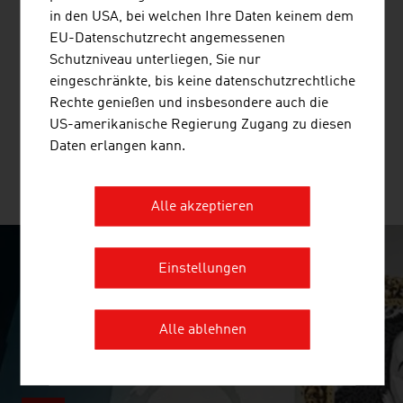
ANDRITZ AG
in den USA, bei welchen Ihre Daten keinem dem
EU-Datenschutzrecht angemessenen
Der internationale Technologiekonzern ANDRITZ liefert
Schutzniveau unterliegen, Sie nur
ein breites Portfolio an innovativen Anlagen,
eingeschränkte, bis keine datenschutzrechtliche
Ausrüstungen, Systemen und Serviceleistungen in
Rechte genießen und insbesondere auch die
verschiedenen Industrien.
US-amerikanische Regierung Zugang zu diesen
Daten erlangen kann.
MEHR UNTERNEHMEN
Alle akzeptieren
Einstellungen
SURPRISINGLY INGENIOUS
video abspielen
Alle ablehnen