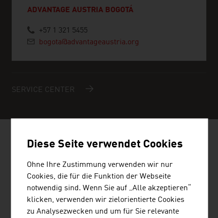
ADVANTAGE AUSTRIA BOGOTÁ
+57 1 321 5455
bogota@advantageaustria.org
SERVICE CENTER
Diese Seite verwendet Cookies
ÖSTERREICHISCHE FIRMEN -
ERNEUERBARE ENERGIEN
Ohne Ihre Zustimmung verwenden wir nur
Cookies, die für die Funktion der Webseite
notwendig sind. Wenn Sie auf „Alle akzeptieren“
klicken, verwenden wir zielorientierte Cookies
zu Analysezwecken und um für Sie relevante