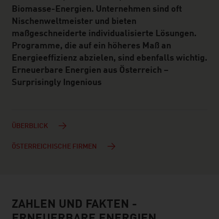
Biomasse-Energien. Unternehmen sind oft
Nischenweltmeister und bieten
maßgeschneiderte individualisierte Lösungen.
Programme, die auf ein höheres Maß an
Energieeffizienz abzielen, sind ebenfalls wichtig.
Erneuerbare Energien aus Österreich –
Surprisingly Ingenious
ÜBERBLICK
ÖSTERREICHISCHE FIRMEN
ZAHLEN UND FAKTEN -
facts & figures