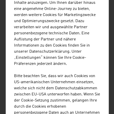
Inhalte anzuzeigen. Um Ihnen darüber hinaus
MÜNZER BIOINDUSTRIE GMBH
eine angenehme Online-Journey zu bieten,
werden weitere Cookies für Marketingzwecke
Der Leistungsumfang der Münzer Bioindustrie GmbH
und Optimierungszwecke gesetzt. Dazu
umfasst die Entsorgung von flüssigen Abfällen, die
verarbeiten wir und ausgewählte Partner
Sammlung und Verwertung von Altspeiseölen.
personenbezogene technische Daten. Eine
Auflistung der Partner und nähere
Informationen zu den Cookies finden Sie in
unserer Datenschutzerklärung. Unter
„Einstellungen“ können Sie Ihre Cookie-
Präferenzen jederzeit ändern.
AIT AUSTRIAN INSTITUTE OF TECHNOLOGY
GMBH
Bitte beachten Sie, dass wir auch Cookies von
AIT ist Österreichs größte außeruniversitäre
US-amerikanischen Unternehmen einsetzen,
Forschungseinrichtung.
welche sich nicht dem Datenschutzabkommen
zwischen EU-USA unterworfen haben. Wenn Sie
der Cookie-Setzung zustimmen, gelangen Ihre
durch die Cookies erhobenen
personenbezogene Daten auch an Unternehmen