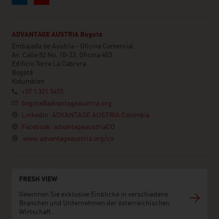
ADVANTAGE AUSTRIA Bogotá
Embajada de Austria - Oficina Comercial
Av. Calle 82 No. 10-33, Oficina 403
Edificio Torre La Cabrera
Bogotá
Kolumbien
+57 1 321 5455
bogota@advantageaustria.org
LinkedIn: ADVANTAGE AUSTRIA Colombia
Facebook: advantageaustriaCO
www.advantageaustria.org/co
FRESH VIEW
Gewinnen Sie exklusive Einblicke in verschiedene
Branchen und Unternehmen der österreichischen
Wirtschaft.