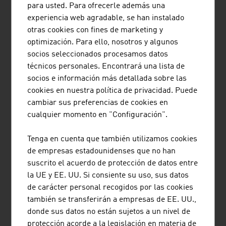
para usted. Para ofrecerle además una
atención se centra en la eficiencia energética y el
experiencia web agradable, se han instalado
suministro de energías renovables. Ya se trate de un
otras cookies con fines de marketing y
tostadero de café noruego, un edificio de oficinas chino,
optimización. Para ello, nosotros y algunos
una iglesia kazaja, un banco belga, una casa pasiva
socios seleccionados procesamos datos
estonia o el edificio de una embajada en Tailandia: AGPB
técnicos personales. Encontrará una lista de
deja claro que las empresas austriacas actúan con éxito
socios e información más detallada sobre las
en todo el mundo en el ámbito de la construcción
cookies en nuestra política de privacidad. Puede
sostenible.
cambiar sus preferencias de cookies en
cualquier momento en "Configuración".
EXPERTOS DE AUSTRIA
Tenga en cuenta que también utilizamos cookies
de empresas estadounidenses que no han
Los arquitectos de Austria poseen una formación sólida y
suscrito el acuerdo de protección de datos entre
especializada. En Austria es posible estudiar
la UE y EE. UU. Si consiente su uso, sus datos
arquitectura en los siguientes centros educativos:
de carácter personal recogidos por las cookies
también se transferirán a empresas de EE. UU.,
Technische Universität Wien (Universidad Politécnica
donde sus datos no están sujetos a un nivel de
de Viena)
protección acorde a la legislación en materia de