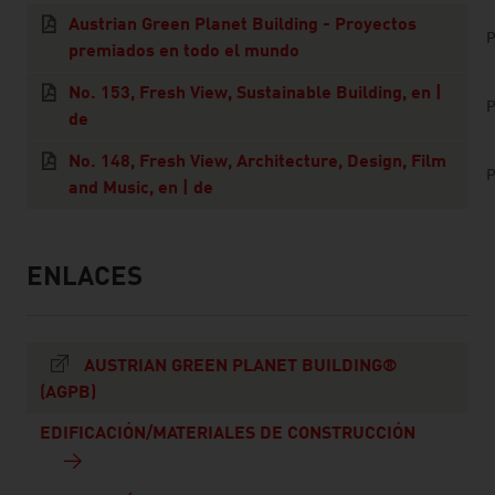
Austrian Green Planet Building - Proyectos
P
premiados en todo el mundo
No. 153, Fresh View, Sustainable Building, en |
P
de
No. 148, Fresh View, Architecture, Design, Film
P
and Music, en | de
ENLACES
listen
links
AUSTRIAN GREEN PLANET BUILDING®
(AGPB)
EDIFICACIÓN/MATERIALES DE CONSTRUCCIÓN