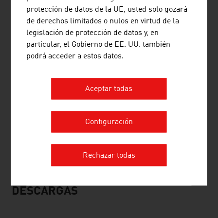
Technische Universität Graz (Universidad Politécnica
protección de datos de la UE, usted solo gozará
de Graz)
de derechos limitados o nulos en virtud de la
legislación de protección de datos y, en
Universität für angewandte Kunst Wien (Universidad
particular, el Gobierno de EE. UU. también
de las Artes Aplicadas de Viena)
podrá acceder a estos datos.
Universität für Bodenkultur Wien (Universidad de
Recursos Naturales y Ciencias de la Vida de Viena)
Universität Innsbruck (Universidad de Innsbruck)
Aceptar todas
FH Joanneum de Graz
New Design University (Universidad de Nuevo Diseño)
Configuración
de St. Pölten
Fachhochschule Kärnten (Escuela Técnica de Ciencias
Aplicadas de Kärnten)
Rechazar todas
DESCARGAS
listen
downloads