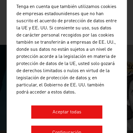
comprimidos o vapor sobrecalentado. Otros ámbitos de
Tenga en cuenta que también utilizamos cookies
aplicación son ...
de empresas estadounidenses que no han
suscrito el acuerdo de protección de datos entre
la UE y EE. UU. Si consiente su uso, sus datos
MÁS EMPRESAS
de carácter personal recogidos por las cookies
también se transferirán a empresas de EE. UU.,
donde sus datos no están sujetos a un nivel de
protección acorde a la legislación en materia de
SURPRISINGLY INGENIOUS
protección de datos de la UE, usted solo gozará
de derechos limitados o nulos en virtud de la
video abspielen
legislación de protección de datos y, en
particular, el Gobierno de EE. UU. también
podrá acceder a estos datos.
Aceptar todas
Configuración