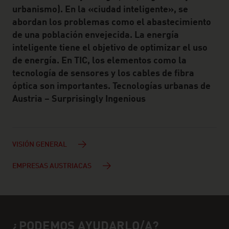
urbanismo). En la «ciudad inteligente», se
abordan los problemas como el abastecimiento
de una población envejecida. La energía
inteligente tiene el objetivo de optimizar el uso
de energía. En TIC, los elementos como la
tecnología de sensores y los cables de fibra
óptica son importantes. Tecnologías urbanas de
Austria – Surprisingly Ingenious
VISIÓN GENERAL
EMPRESAS AUSTRIACAS
¿PODEMOS AYUDARLO/A?
Ayuda y personas de contacto