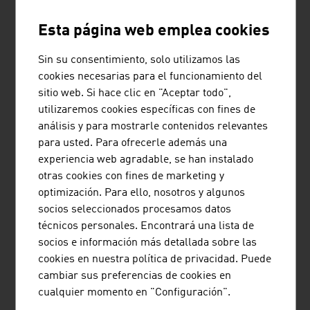
STRABAG AG
Esta página web emplea cookies
STRABAG Wassertechnik se centra en la construcción
Sin su consentimiento, solo utilizamos las
de plantas de tratamiento de aguas residuales y plantas
cookies necesarias para el funcionamiento del
de tratamiento de agua potable, plantas de tratamiento
sitio web. Si hace clic en "Aceptar todo",
de residuos sólidos simples, incluyendo la construcción
utilizaremos cookies específicas con fines de
y el cierre de vertederos asociados en Europa central y
análisis y para mostrarle contenidos relevantes
del Este/sudeste de Europa, así como en ...
para usted. Para ofrecerle además una
experiencia web agradable, se han instalado
otras cookies con fines de marketing y
optimización. Para ello, nosotros y algunos
GLAUNACH GMBH
socios seleccionados procesamos datos
técnicos personales. Encontrará una lista de
Glaunach GmbH fabrica silenciadores industriales para
socios e información más detallada sobre las
válvulas de seguridad y control utilizadas en la
cookies en nuestra política de privacidad. Puede
construcción de centrales eléctricas e instalaciones. Los
cambiar sus preferencias de cookies en
silenciadores se fabrican conforme al proyecto
cualquier momento en "Configuración".
específico y se emplean para expulsar gases