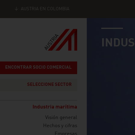
AUSTRIA EN COLOMBIA
industry page
Seitennavigation
INDUS
ENCONTRAR SOCIO COMERCIAL
SELECCIONE SECTOR
Industria marítima
Visión general
Hechos y cifras
Empresas