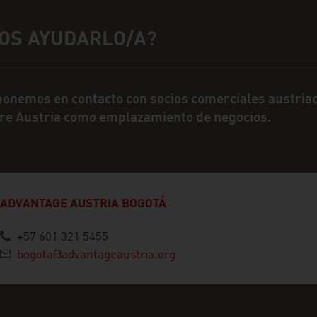
OS AYUDARLO/A?
as de contacto
ponemos en contacto con socios comerciales austria
re Austria como emplazamiento de negocios.
ADVANTAGE AUSTRIA BOGOTÁ
+57 601 321 5455
bogota@advantageaustria.org