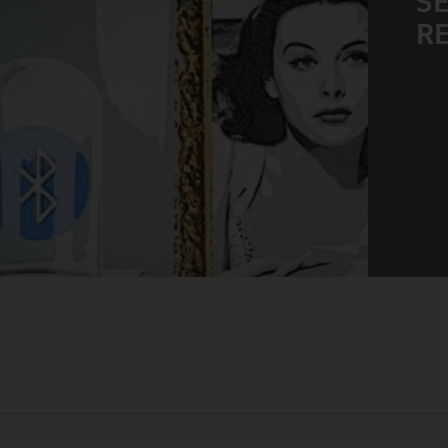
S
n
RE