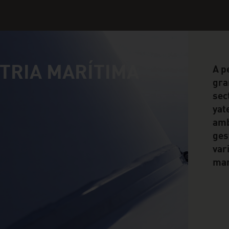
TRIA MARÍTIMA
A p
gra
sec
yat
amb
ges
var
mar