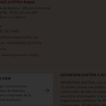
AGE AUSTRIA Bogotá
 de Austria - Oficina Comercial
A No. 10-33, Oficina 403
 Torre La Cabrera
a
601 321 5455
ta@advantageaustria.org
edIn: ADVANTAGE AUSTRIA
mbia
advantageaustria.org/co
ADVANTAGE AUSTRIA A SU 
H VIEW
ADVANTAGE AUSTRIA, con una
ga conocimientos
70 países, ofrece una amplia
ivos de diversos
comerciales de todo el mund
res y empresas de la
encontrar el proveedor o soc
mía austriaca.
organizamos alrededor de 80
comerciales. ADVANTAGE AUST