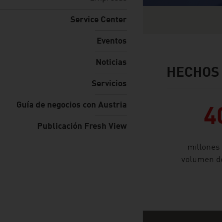
Service Center
Eventos
Noticias
HECHOS 
facts & figures
Servicios
Guía de negocios con Austria
4
Publicación Fresh View
millones
volumen de