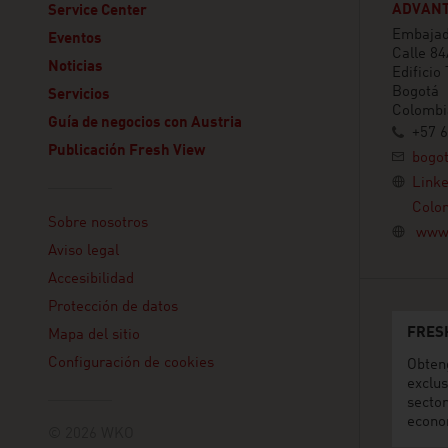
ADVANT
Service Center
Embajada
Eventos
Calle 84
Noticias
Edificio
Bogotá
Servicios
Colombi
Guía de negocios con Austria
+57 
Publicación Fresh View
bogo
Link
Linklist
Colo
Sobre nosotros
www.
Aviso legal
Accesibilidad
Protección de datos
FRES
Mapa del sitio
Configuración de cookies
Obten
exclus
secto
econo
© 2026 WKO