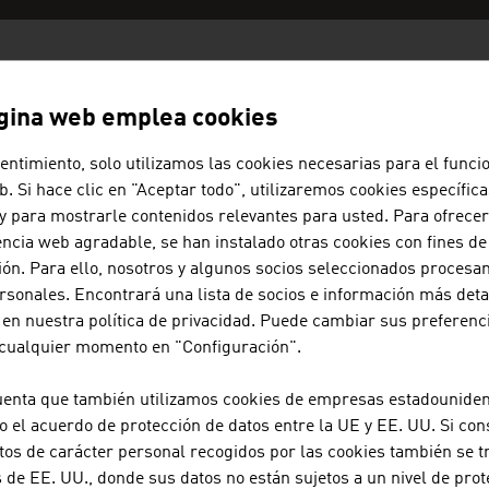
S AUSTRIACAS - INDUSTRIA MAR
gina web emplea cookies
entimiento, solo utilizamos las cookies necesarias para el func
eb. Si hace clic en "Aceptar todo", utilizaremos cookies específica
ANDRITZ AG
 y para mostrarle contenidos relevantes para usted. Para ofrec
ncia web agradable, se han instalado otras cookies con fines d
El consorcio tecnológico internacional ANDRITZ su
ión. Para ello, nosotros y algunos socios seleccionados proces
sistemas y servicios innovadores en diversas indus
rsonales. Encontrará una lista de socios e información más det
 en nuestra política de privacidad. Puede cambiar sus preferenc
 cualquier momento en "Configuración".
AVL LIST GMBH
uenta que también utilizamos cookies de empresas estadounide
AVL es la mayor empresa del mundo dedicada al d
o el acuerdo de protección de datos entre la UE y EE. UU. Si con
propulsión para turismos, vehículos industriales,
tos de carácter personal recogidos por las cookies también se t
su integración en el vehículo.
de EE. UU., donde sus datos no están sujetos a un nivel de prot