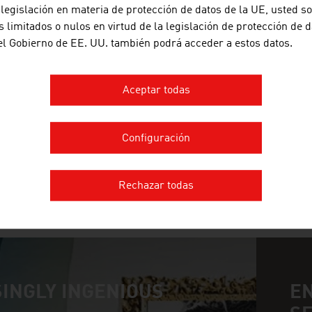
 legislación en materia de protección de datos de la UE, usted s
 limitados o nulos en virtud de la legislación de protección de d
 el Gobierno de EE. UU. también podrá acceder a estos datos.
FREQUENTIS AG
La empresa austriaca Frequentis es un proveedor
Aceptar todas
información para centrales de control, con tareas
desarrolla y distribuye estas “soluciones de centr
aéreo (control aéreo civil y ...
Configuración
Rechazar todas
MÁS EMPRESAS
INGLY INGENIOUS
E