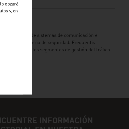
olo gozará
atos y, en
 internacional de sistemas de comunicación e
 críticas en materia de seguridad. Frequentis
o de control” en los segmentos de gestión del tráfico
NCUENTRE INFORMACIÓN