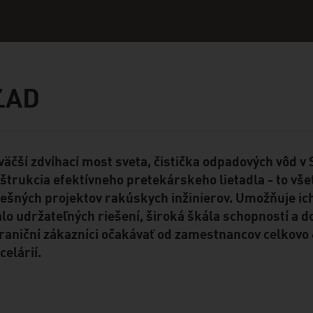
ĽAD
väčší zdvíhací most sveta, čistička odpadových vôd 
ent Module
štrukcia efektívneho pretekárskeho lietadla - to všet
ešných projektov rakúskych inžinierov. Umožňuje ich
alo udržateľných riešení, široká škála schopností a 
raniční zákazníci očakávať od zamestnancov celkovo 
celárií.