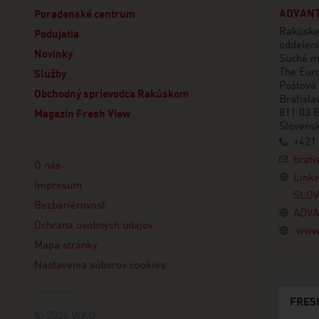
ADVANT
Poradenské centrum
Rakúske
Podujatia
oddelen
Novinky
Suché m
The Euro
Služby
Poštová 
Obchodný sprievodca Rakúskom
Bratisla
811 03 B
Magazín Fresh View
Slovens
+421 
Linklist
brati
O nás
Link
Impresum
SLOV
Bezbariérovosť
ADVA
Ochrana osobných údajov
www.
Mapa stránky
Nastavenia súborov cookies
FRES
© 2026 WKO