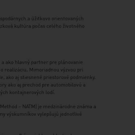
ospodárnych a úžitkovo orientovaných
azková kultúra počas celého životného
 a ako hlavný partner pre plánovanie
ho realizáciu. Mimoriadnou výzvou pri
de, ako aj stiesnené priestorové podmienky.
ory ako aj prechod pre automobilovú a
ých kontajnerových lodí.
g Method – NATM) je medzinárodne známa a
my výskumníkov vylepšujú jednotlivé