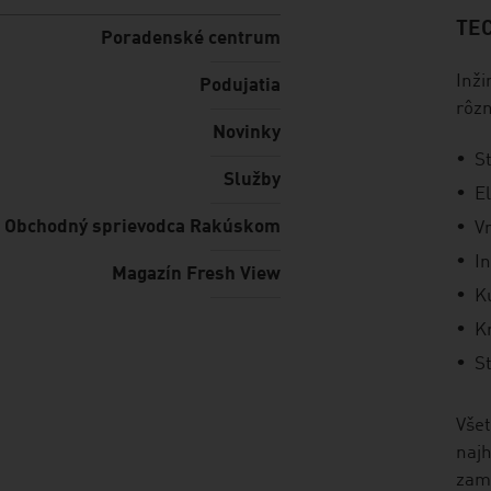
TEC
listen
Poradenské centrum
Inži
Podujatia
rôzn
Novinky
S
Služby
E
Obchodný sprievodca Rakúskom
V
I
Magazín Fresh View
K
K
S
Všet
najh
zame