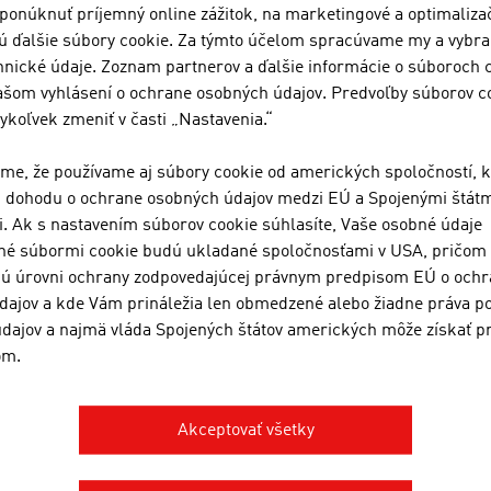
ponúknuť príjemný online zážitok, na marketingové a optimaliza
ienok, aké sú dnes. Klimatické zmeny značne ovplyvnia plá
ú ďalšie súbory cookie. Za týmto účelom spracúvame my a vybra
áve nové materiály a spôsoby otvárajú možnosti čeliť týmto
nické údaje. Zoznam partnerov a ďalšie informácie o súboroch 
našom vyhlásení o ochrane osobných údajov. Predvoľby súborov c
dúcnosti bude väčšina ľudí žiť v tzv. „megamestách“, ktoré 
koľvek zmeniť v časti „Nastavenia.“
giu, odpadové a vodné hospodárstvo, priemyselnú a bytovú v
.
me, že používame aj súbory cookie od amerických spoločností, k
i dohodu o ochrane osobných údajov medzi EÚ a Spojenými štát
očnosť a pracovné prostredie sa rastúcou digitalizáciou v p
. Ak s nastavením súborov cookie súhlasíte, Vaše osobné údaje
iálneho softvéru je samozrejmosťou prakticky vo všetkých o
é súbormi cookie budú ukladané spoločnosťami v USA, pričom t
lovania stavebných údajov „Building Information Modeling (B
jú úrovni ochrany zodpovedajúcej právnym predpisom EÚ o och
avebníctve podstatnou súčasťou, ktorá sa neustále etabluje
dajov a kde Vám prináležia len obmedzené alebo žiadne práva p
cnosti v oblasti stavebníctva značne ovplyvňovať proces tvo
dajov a najmä vláda Spojených štátov amerických môže získať pr
anizačným zmenám postupov v stavebnom procese.
om.
Akceptovať všetky
 STIAHNUTIE
nloads