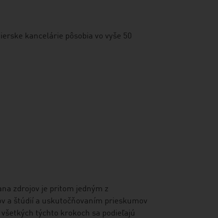
ierske kancelárie pôsobia vo vyše 50
ana zdrojov je pritom jedným z
ov a štúdií a uskutočňovaním prieskumov
 všetkých týchto krokoch sa podieľajú