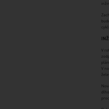
inži
Zach
budo
cykl
INŽ
V ro
zodp
plán
V no
žele
Nov
dlho
proc