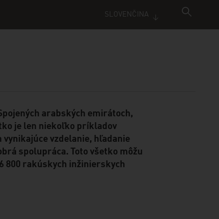
SLOVENČINA
v Spojených arabských emirátoch,
ko je len niekoľko príkladov
 vynikajúce vzdelanie, hľadanie
dobrá spolupráca. Toto všetko môžu
6 800 rakúskych inžinierskych