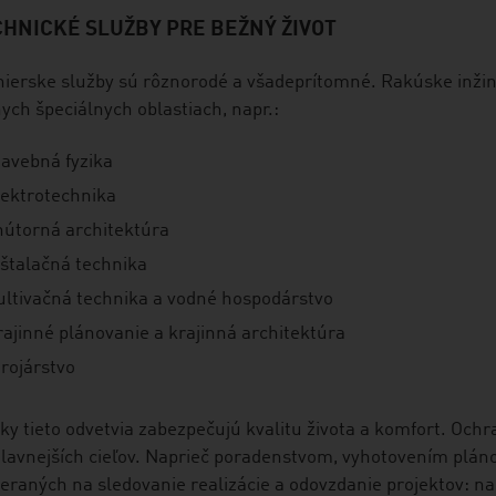
HNICKÉ SLUŽBY PRE BEŽNÝ ŽIVOT
nierske služby sú rôznorodé a všadeprítomné. Rakúske inžin
ych špeciálnych oblastiach, napr.:
tavebná fyzika
lektrotechnika
nútorná architektúra
nštalačná technika
ultivačná technika a vodné hospodárstvo
rajinné plánovanie a krajinná architektúra
trojárstvo
ky tieto odvetvia zabezpečujú kvalitu života a komfort. Ochr
lavnejších cieľov. Naprieč poradenstvom, vyhotovením plán
raných na sledovanie realizácie a odovzdanie projektov: na