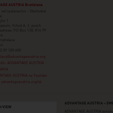
AGE AUSTRIA Bratislava
 vel'vyslanectvo - Obchodné
ie
ýto 1
peum, Vchod A, 3. posch.
adresa: P.O.Box 138, 814 99
va
ratislava
ko
2 59 100 600
slava@advantageaustria.org
edIn: ADVANTAGE AUSTRIA
AKIA
NTAGE AUSTRIA na Youtube
advantageaustria.org/sk
ADVANTAGE AUSTRIA – SME
H VIEW
ADVANTAGE AUSTRIA ponúka 