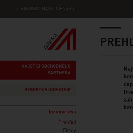
RAKÚSKO NA SLOVENSKU
Seitennavigation
Inhalt
PREH
NÁJSŤ SI OBCHODNÉHO
Naj
Standard Cont
PARTNERA
kon
úsp
VYBERTE SI ODVETVIE
trv
zah
kan
Inžinierstvo
Prehľad
Firmy