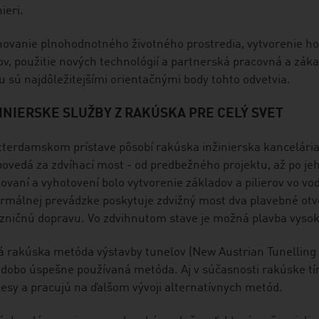
nieri.
ovanie plnohodnotného životného prostredia, vytvorenie h
v, použitie nových technológií a partnerská pracovná a zák
u sú najdôležitejšími orientačnými body tohto odvetvia.
INIERSKE SLUŽBY Z RAKÚSKA PRE CELÝ SVET
tterdamskom prístave pôsobí rakúska inžinierska kancelária
ovedá za zdvíhací most - od predbežného projektu, až po je
ovaní a vyhotovení bolo vytvorenie základov a pilierov vo vo
rmálnej prevádzke poskytuje zdvižný most dva plavebné otv
zničnú dopravu. Vo zdvihnutom stave je možná plavba vysok
á rakúska metóda výstavby tunelov (New Austrian Tunellin
dobo úspešne používaná metóda. Aj v súčasnosti rakúske tí
esy a pracujú na ďalšom vývoji alternatívnych metód.