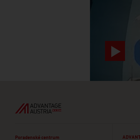
video abspiele
ADVANT
Poradenské centrum