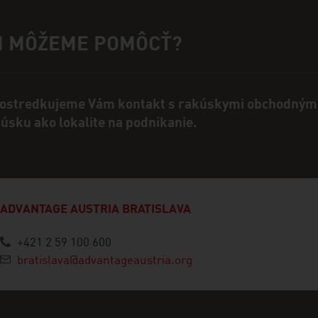
M MÔŽEME POMÔCŤ?
ktná osoba
ostredkujeme Vám kontakt s rakúskymi obchodnými
úsku ako lokalite na podnikanie.
ADVANTAGE AUSTRIA BRATISLAVA
+421 2 59 100 600
bratislava@advantageaustria.org