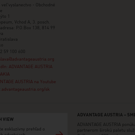
 vel'vyslanectvo - Obchodné
ie
ýto 1
peum, Vchod A, 3. posch.
adresa: P.O.Box 138, 814 99
va
ratislava
ko
2 59 100 600
slava@advantageaustria.org
edIn: ADVANTAGE AUSTRIA
AKIA
NTAGE AUSTRIA na Youtube
advantageaustria.org/sk
ADVANTAGE AUSTRIA – SME
H VIEW
ADVANTAGE AUSTRIA ponúka 
te exkluzívny prehľad o
partnerom širokú paletu služ