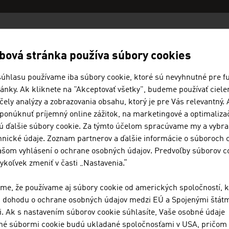
E FIRMY -
VYDAVATEĽSTVÁ / MÉDI
bová stránka používa súbory cookies
súhlasu používame iba súbory cookie, ktoré sú nevyhnutné pre f
ánky. Ak kliknete na "Akceptovať všetky", budeme používať ciel
BELLUTTI GMBH
čely analýzy a zobrazovania obsahu, ktorý je pre Vás relevantný.
ponúknuť príjemný online zážitok, na marketingové a optimaliza
Naša rodinná firma bola založená pred takmer 75
ú ďalšie súbory cookie. Za týmto účelom spracúvame my a vybra
textílií.
nické údaje. Zoznam partnerov a ďalšie informácie o súboroch 
našom vyhlásení o ochrane osobných údajov. Predvoľby súborov c
koľvek zmeniť v časti „Nastavenia.“
JOANNEUM RESEARCH FORSCHU
me, že používame aj súbory cookie od amerických spoločností, k
i dohodu o ochrane osobných údajov medzi EÚ a Spojenými štát
Spoločnosť JOANNEUM RESEARCH vyvíja riešenia a 
. Ak s nastavením súborov cookie súhlasíte, Vaše osobné údaje
škále sektorov a vykonáva špičkový výskum na me
é súbormi cookie budú ukladané spoločnosťami v USA, pričom t