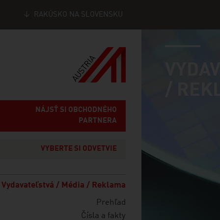
RAKÚSKO NA SLOVENSKU
industry page
Seitennavigation
VYDAV
/ REK
NÁJSŤ SI OBCHODNÉHO
PARTNERA
VYBERTE SI ODVETVIE
Vydavateľstvá / Média / Reklama
Prehľad
Čísla a fakty