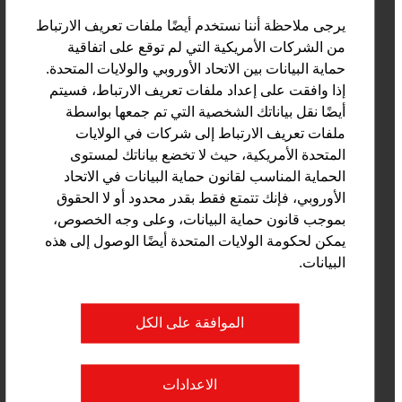
الطاقة وضغط الغاز في مكان الاستهلاك أو بالقرب منه
يرجى ملاحظة أننا نستخدم أيضًا ملفات تعريف الارتباط
باستخدام الغازات المتجددة والغاز الطبيعي أو الغازات
من الشركات الأمريكية التي لم توقع على اتفاقية
القائمة على الهيدروجين.
حماية البيانات بين الاتحاد الأوروبي والولايات المتحدة.
إذا وافقت على إعداد ملفات تعريف الارتباط، فسيتم
أيضًا نقل بياناتك الشخصية التي تم جمعها بواسطة
ملفات تعريف الارتباط إلى شركات في الولايات
المتحدة الأمريكية، حيث لا تخضع بياناتك لمستوى
الحماية المناسب لقانون حماية البيانات في الاتحاد
JOANNEUM RESEARCH
الأوروبي، فإنك تتمتع فقط بقدر محدود أو لا الحقوق
FORSCHUNGSGESELLSCHAFT MBH
بموجب قانون حماية البيانات، وعلى وجه الخصوص،
يمكن لحكومة الولايات المتحدة أيضًا الوصول إلى هذه
تعمل شركة جوانيم ريسيرش (JOANNEUM
البيانات.
RESEARCH) على تطوير الحلول والتقنيات المستخدمة
في مجال الاقتصاد والصناعة في مجموعة واسعة من
القطاعات وإجراء البحوث العلمية المتطورة على
الموافقة على الكل
المستوى الدولي.
الاعدادات