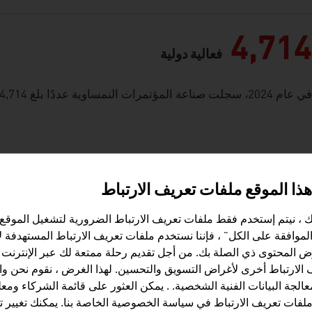
4,714
فعالية دولية
في عام 2024، سجلت صناعة المؤتمرات النمساوية عددًا بلغ 4,714 مؤتمر واجتماع وندوة دولية.
صائيات السياحة لعام 2024
ذا الموقع ملفات تعريف الارتباط
1 مليون
القادمون من الزوار المحليين
 ، نيتم إستخدم فقط ملفات تعريف الارتباط الضرورية لتشغيل الموقع.
الموافقة على الكل" ، فإننا نستخدم ملفات تعريف الارتباط المستهدفة 
القادمون من الزوار الدوليين
ض المحتوى ذي الصلة بك. من أجل تقديم رحلة ممتعة لك عبر الإنترنت ،
الارتباط أخرى لأغراض التسويق والتحسين. لهذا الغرض ، نقوم نحن و
4 مليون
إجمالي القادمون
عالجة البيانات الفنية الشخصية. . يمكن العثور على قائمة الشركاء ومع
ملفات تعريف الارتباط في سياسة الخصوصية الخاصة بنا. يمكنك تغيير 