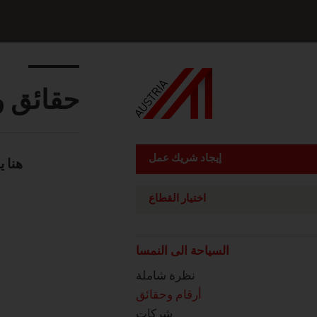
Seitennavigation
Inhalt
حقائق و
إيجاد شريك عمل
هنا 
Content Module
اختيار القطاع
listen
السياحة الى النمسا
نظرة شاملة
أرقام وحقائق
شركات