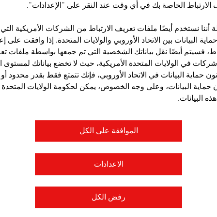
الارتباط الخاصة بك في أي وقت عند النقر على "الإعدادات".
4 مليون
عدد المقيميين ليليا من الزوار المحليين
أننا نستخدم أيضًا ملفات تعريف الارتباط من الشركات الأمريكية التي 
عدد المقيميين ليليا من الزوار الوافدين
ماية البيانات بين الاتحاد الأوروبي والولايات المتحدة. إذا وافقت على إ
اط، فسيتم أيضًا نقل بياناتك الشخصية التي تم جمعها بواسطة ملفات ت
154 مليون
إجمالي الإقامة الليلية
 شركات في الولايات المتحدة الأمريكية، حيث لا تخضع بياناتك لمستوى ا
ن حماية البيانات في الاتحاد الأوروبي، فإنك تتمتع فقط بقدر محدود أو 
3
متوسط فترة الإقامة بعدد الليالي
حماية البيانات، وعلى وجه الخصوص، يمكن لحكومة الولايات المتحدة أي
ذه البيانات.
 بليون
الإيرادات من الزوار الوافدين باليورو(2023)
الموافقة على الكل
 بليون
الإيرادات من الزوار المحليين باليورو(2023)
ر: إحصائية النمسا. السياحة
الاعدادات
رفض الكل