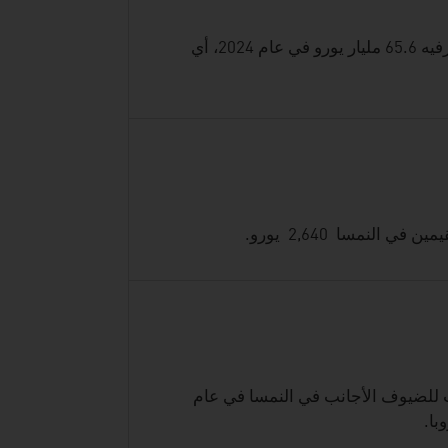
بلغت القيمة المضافة المباشرة وغير المباشرة لقطاع السياحة والترفيه 65.6 مليار يورو في عام 2024، أي
 أنه تم تسجيل 114 مليون ليلة مبيت للضيوف الأجانب في النمسا في عام