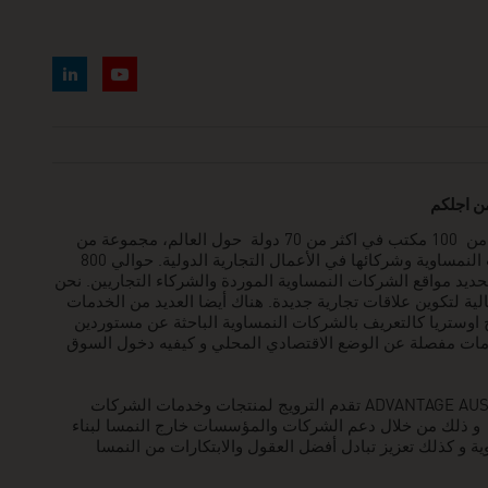
من اجلكم
تقدم ادفانتج اوستريا التي تتكون من 100 مكتب في اكثر من 70 دولة حول العالم، مجموعة من
الخدمات واسعة النطاق للشركات النمساوية وشركائها في الأعمال التجارية الدولية. حوالي 800
د مواقع الشركات النمساوية الموردة والشركاء التجاريين. نحن
سنويا بتنظيم حوالي 800 فعالية لتكوين علاقات تجارية جديدة. هناك أيضا العديد من الخدمات
ج اوستريا كالتعريف بالشركات النمساوية الباحثة عن مستوردين
لومات مفصلة عن الوضع الاقتصادي المحلي و كيفيه دخول السوق
فرصًا تجارية دولية من خلال ADVANTAGE AUSTRIA تقدم الترويج لمنتجات وخدمات الشركات
 ، و ذلك من خلال دعم الشركات والمؤسسات خارج النمسا لبناء
ة و كذلك تعزيز تبادل أفضل العقول والابتكارات من النمسا