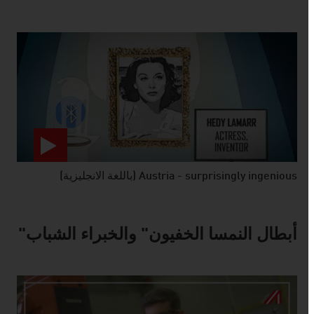
Austria - surprisingly ingenious (باللغة الانجليزية)
video abspielen
أبطال النمسا الخفيون" والخبراء الشباب"