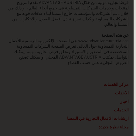
فرصًا تجارية دولية من خلال ADVANTAGE AUSTRIA تقدم الترويج
لمنتجات وخدمات الشركات النمساوية في جميع أنحاء العالم ، و ذلك من
خلال دعم الشركات والمؤسسات خارج النمسا لبناء علاقات قوية مع
الشركات النمساوية و كذلك تعزيز تبادل أفضل العقول والابتكارات من
النمسا والعالم.
عن هذه الصفحة
www.advantageaustria.org
هي الصفحة الإلكترونية الرسمية للأعمال
التجارية النمساوية حول العالم. تعرض الصفحة الشركات النمساوية
المتخصصة في التصدير والاستيراد وتخلق فرص تجارية مهمة. يمكنك
التواصل بمكتب ADVANTAGE AUSTRIA
المحلي أو يمكنك تصفح
العروض التجارية على حسب القطاع.
مركز الخدمات
الاحداث
اخبار
الخدمات
ارشادات الاعمال التجارية في النمسا
مجلة نظرة جديدة