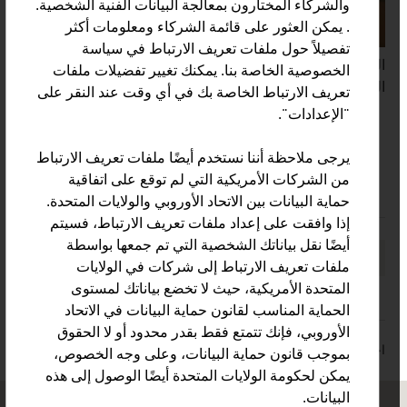
والشركاء المختارون بمعالجة البيانات الفنية الشخصية.
. يمكن العثور على قائمة الشركاء ومعلومات أكثر
تفصيلاً حول ملفات تعريف الارتباط في سياسة
الشركات الصغيرة والمتوسطة هي العمود الفقري للاقتصاد
الخصوصية الخاصة بنا. يمكنك تغيير تفضيلات ملفات
النمساوي. (الإنجليزية مع ترجمة باللغة الإنجليزية).
تعريف الارتباط الخاصة بك في أي وقت عند النقر على
video abspielen
"الإعدادات".
يرجى ملاحظة أننا نستخدم أيضًا ملفات تعريف الارتباط
من الشركات الأمريكية التي لم توقع على اتفاقية
حماية البيانات بين الاتحاد الأوروبي والولايات المتحدة.
Content Navigation
إذا وافقت على إعداد ملفات تعريف الارتباط، فسيتم
أيضًا نقل بياناتك الشخصية التي تم جمعها بواسطة
وصى بالصفحة
ملفات تعريف الارتباط إلى شركات في الولايات
المتحدة الأمريكية، حيث لا تخضع بياناتك لمستوى
الحماية المناسب لقانون حماية البيانات في الاتحاد
الأوروبي، فإنك تتمتع فقط بقدر محدود أو لا الحقوق
اخر تحديث : 12. November 2025
بموجب قانون حماية البيانات، وعلى وجه الخصوص،
يمكن لحكومة الولايات المتحدة أيضًا الوصول إلى هذه
البيانات.