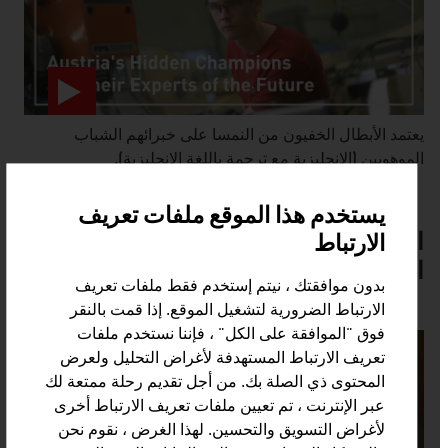
يعتمد الأبطال الخفيون من النمسا على خبرائهم الشباب
الموهوبين (الإنجليزية مع ترجمة باللغة الإنجليزية).
video abspielen
يستخدم هذا الموقع ملفات تعريف
العمود الفقري للاقتصاد النمساوي:
الارتباط
الشركات الصغيرة والمتوسطة
بدون موافقتك ، نيتم إستخدم فقط ملفات تعريف
الارتباط الضرورية لتشغيل الموقع. إذا قمت بالنقر
فوق "الموافقة على الكل" ، فإننا نستخدم ملفات
تعريف الارتباط المستهدفة لأغراض التحليل ولعرض
المحتوى ذي الصلة بك. من أجل تقديم رحلة ممتعة لك
عبر الإنترنت ، تم تعيين ملفات تعريف الارتباط أخرى
لأغراض التسويق والتحسين. لهذا الغرض ، نقوم نحن