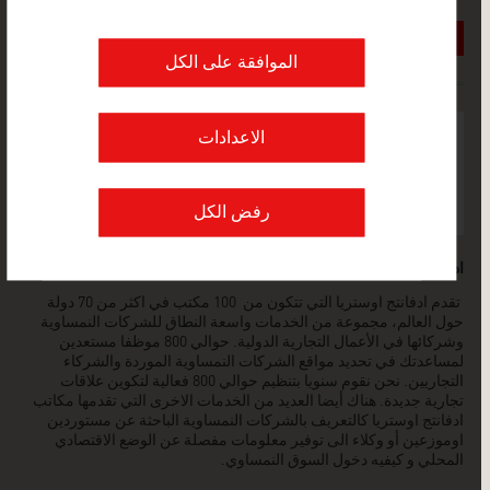
الموافقة على الكل
FRESH VIEW
الاعدادات
احصل على رؤى حصرية في مختلف الصناعات
والشركات النمساوية المثيرة للاهتمام في هذه
القطاعات الصناعية.
رفض الكل
ادفانتج اوستريا - شبكتنا العالمية من اجلكم
تقدم ادفانتج اوستريا التي تتكون من 100 مكتب في اكثر من 70 دولة
حول العالم، مجموعة من الخدمات واسعة النطاق للشركات النمساوية
وشركائها في الأعمال التجارية الدولية. حوالي 800 موظفا مستعدين
لمساعدتك في تحديد مواقع الشركات النمساوية الموردة والشركاء
التجاريين. نحن نقوم سنويا بتنظيم حوالي 800 فعالية لتكوين علاقات
تجارية جديدة. هناك أيضا العديد من الخدمات الاخرى التي تقدمها مكاتب
ادفانتج اوستريا كالتعريف بالشركات النمساوية الباحثة عن مستوردين
اوموزعين أو وكلاء الى توفير معلومات مفصلة عن الوضع الاقتصادي
المحلي و كيفيه دخول السوق النمساوي.