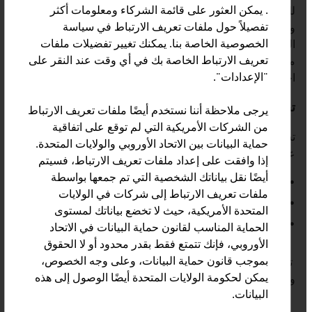
. يمكن العثور على قائمة الشركاء ومعلومات أكثر
للمشورة الشخصية. يجب أن تكون الخدمات المصرفية سهلة
تفصيلاً حول ملفات تعريف الارتباط في سياسة
وآمنة. وهذه هي الميزة الأساسية للبنوك التقليدية لأنها تقدم
الخصوصية الخاصة بنا. يمكنك تغيير تفضيلات ملفات
المشورة الكفء والعلاقات طويلة الأجل والجدية. حيث أصبح
تعريف الارتباط الخاصة بك في أي وقت عند النقر على
من الهام لشركات التأمين اليوم أكثر من أي وقت مضى إدراك
"الإعدادات".
احتياجات ورغبات العملاء.
تحمُل المسؤولية
يرجى ملاحظة أننا نستخدم أيضًا ملفات تعريف الارتباط
من الشركات الأمريكية التي لم توقع على اتفاقية
تساهم الصناعة المالية والتأمينية في الاقتصاد والمجتمع على
حماية البيانات بين الاتحاد الأوروبي والولايات المتحدة.
عدة مستويات:
إذا وافقت على إعداد ملفات تعريف الارتباط، فسيتم
أيضًا نقل بياناتك الشخصية التي تم جمعها بواسطة
كمقدم خدمة لعملائها
ملفات تعريف الارتباط إلى شركات في الولايات
كمؤسسة اقتصاد وطني
المتحدة الأمريكية، حيث لا تخضع بياناتك لمستوى
كشركة ذات مسؤولية مجتمعية
الحماية المناسب لقانون حماية البيانات في الاتحاد
الأوروبي، فإنك تتمتع فقط بقدر محدود أو لا الحقوق
بموجب قانون حماية البيانات، وعلى وجه الخصوص،
تتحمل البنوك وشركات التأمين النمساوية هذه المسؤولية
يمكن لحكومة الولايات المتحدة أيضًا الوصول إلى هذه
وبالتالي تكتسب أحد أقيم أصولها: ثقة عملائها.
البيانات.