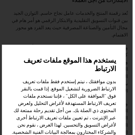
الابتكارات من أجل العملاء
تُعد رقمنة المنتج والخدمات عامل نجاح حاسم. التوازن الجيد
بين قنوات التسويق التقليدية والابتكار الرقمي هو أمر هام في
مجال التأمين والصناعة المصرفية حيث يعد الفرد هو محور
الاهتمام.
وتُلخص كلمتا "التكنولوجيا المالية" و"تكنولوجيا التأمين" عددًا
كبيرًا من التطورات التي تنتشر في الصناعة المصرفية
يستخدم هذا الموقع ملفات تعريف
والتأمينية. وهذا يشمل نهج تعدد البنوك وكذلك استخدام أنظمة
الارتباط
التواصل الرقمية المتنقلة التي تحدد الحياة اليومية لعملاء
البنوك والتأمينات. تُنجز معظم منتجات التأمين البسيطة على
بدون موافقتك ، نيتم إستخدم فقط ملفات تعريف
سبيل المثال اليوم من خلال أنظمة التوصية على شبكة
الارتباط الضرورية لتشغيل الموقع. إذا قمت بالنقر
الإنترنت.
فوق "الموافقة على الكل" ، فإننا نستخدم ملفات
تعريف الارتباط المستهدفة لأغراض التحليل ولعرض
وعلى الشركات التقليدية في هذا المجال مواكبة هذه الوتيرة
المحتوى ذي الصلة بك. من أجل تقديم رحلة ممتعة لك
السريعة من الابتكار والإمكانات المُعرقلة للتكنولوجيات
عبر الإنترنت ، تم تعيين ملفات تعريف الارتباط أخرى
الحديثة. ويستفيد عملاء البنوك من العروض الحديثة، على سبيل
لأغراض التسويق والتحسين. لهذا الغرض ، نقوم نحن
المثال في مجال الدفع الرقمي أو من خلال أنظمة الخدمات
والشركاء المختارون بمعالجة البيانات الفنية الشخصية.
المصرفية عبر الهاتف المحمول تزامنًا مع توفير جودة عالية