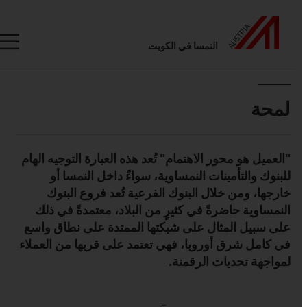
النمسا في الكويت
Seitennavigation
Inhalt
لمحة
"العميل هو محور الاهتمام" تُعد هذه العبارة التوجيه الهام
Standard Content Module
للبنوك والتأمينات النمساوية، سواءً داخل النمسا أو
خارجها، ومن خلال البنوك الفرعية تُعد فروع البنوك
النمساوية حاضرةً في كثيرٍ من البلاد، معتمدةً في ذلك
على سبيل المثال على شبكتها الممتدة على نطاق واسع
في كامل شرق أوروبا، فهي تعتمد على قربها من العملاء
لمواجهة تحديات الرقمنة.