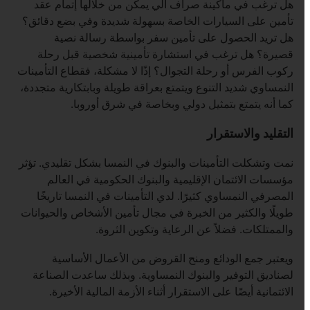
listen
هل ترغب في ماكينة صراف آلي يمكن من خلالها إتمام عقد
تأمين على السيارات الخاصة بسهولة شديدة وفي بضع دقائق؟
هل تريد الحصول على تأمين سفر بواسطة رسالة نصية
قصيرة؟ هل ترغب في استشارة تأمينية شخصية قبل رحلة
ركوب الفرس أو رحلة التجوال؟ إذًا لا مشكلة، فقطاع التأمينات
النمساوي شديد التنوع ويتمتع بعراقة طويلة وبابتكارية متجددة،
كما أنه يتمتع بتمثيل دولي وبخاصة في شرق أوروبا.
التقليد والاستقرار
نمت وتشكلت التأمينات والبنوك في النمسا بشكل تقليدي. تؤثر
مؤسسات الائتمان الإقليمية والبنوك الحكومية في العالم
المصرفي النمساوي كثيرًا. لدي التأمينات في النمسا تاريخًا
طويلًا والكثير من الخبرة في مجال تأمين الأشخاص والحيوانات
والممتلكات. فضلاً عن الرعاية وتكوين الثروة.
ويعتبر جمع الودائع ومنح القروض من الأعمال الأساسية
لصناديق التوفير والبنوك النمساوية. وبذلك ساعدت الصناعة
الائتمانية أيضًا على الاستقرار أثناء الأزمة المالية الأخيرة.