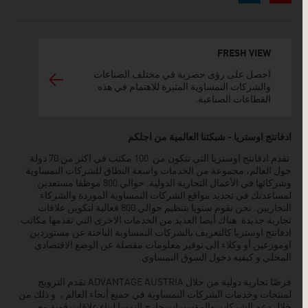
FRESH VIEW
احصل على رؤى حصرية في مختلف الصناعات
والشركات النمساوية المثيرة للاهتمام في هذه
القطاعات الصناعية.
ادفانتج اوستريا - شبكتنا العالمية من اجلكم
تقدم ادفانتج اوستريا التي تتكون من 100 مكتب في اكثر من 70 دولة
حول العالم، مجموعة من الخدمات واسعة النطاق للشركات النمساوية
وشركائها في الأعمال التجارية الدولية. حوالي 800 موظفا مستعدين
لمساعدتك في تحديد مواقع الشركات النمساوية الموردة والشركاء
التجاريين. نحن نقوم سنويا بتنظيم حوالي 800 فعالية لتكوين علاقات
تجارية جديدة. هناك أيضا العديد من الخدمات الاخرى التي تقدمها مكاتب
ادفانتج اوستريا كالتعريف بالشركات النمساوية الباحثة عن مستوردين
اوموزعين أو وكلاء الى توفير معلومات مفصلة عن الوضع الاقتصادي
المحلي و كيفيه دخول السوق النمساوي.
فرصًا تجارية دولية من خلال ADVANTAGE AUSTRIA تقدم الترويج
لمنتجات وخدمات الشركات النمساوية في جميع أنحاء العالم ، و ذلك من
خلال دعم الشركات والمؤسسات خارج النمسا لبناء علاقات قوية مع