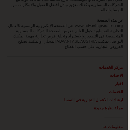
الشركات النمساوية و كذلك تعزيز تبادل أفضل العقول والابتكارات من
النمسا والعالم.
عن هذه الصفحة
www.advantageaustria.org
هي الصفحة الإلكترونية الرسمية للأعمال
التجارية النمساوية حول العالم. تعرض الصفحة الشركات النمساوية
المتخصصة في التصدير والاستيراد وتخلق فرص تجارية مهمة. يمكنك
التواصل بمكتب ADVANTAGE AUSTRIA
المحلي أو يمكنك تصفح
العروض التجارية على حسب القطاع.
مركز الخدمات
الاحداث
اخبار
الخدمات
ارشادات الاعمال التجارية في النمسا
مجلة نظرة جديدة
Linklist
معلومات عنا