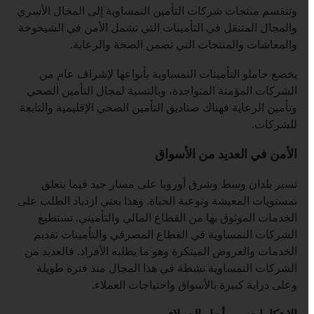
وتنقسم منتجات شركات التأمين النمساوية إلى المجال الأسري
والمجال المتنقل في التأمينات التي تشمل الأمن في الشيخوخة
والمعاشات والمنتجات التي تضمن الصحة والرعاية.
يخضع حاملو التأمينات النمساوية بأنواعها لإشراف عام من
الشركات المؤمنة المتواجدة، وبالنسبة لمجال التأمين الصحي
وتأمين الرعاية فهناك صناديق التأمين الصحي الإقليمية والتابعة
للشركات.
الأمن في العديد من الأسواق
تسير بلدان وسط وشرق أوروبا على مسار جيد فيما يتعلق
بمستويات المعيشة ونوعية الحياة. وهذا يعني ازدياد الطلب على
الخدمات الموثوق بها من القطاع المالي والتأميني. تستطيع
الشركات النمساوية في القطاع المصرفي والتأمينات تقديم
الخدمات والعروض المبتكرة وهو ما يطلبه الأفراد. فالعديد من
الشركات النمساوية نشطة في هذا المجال منذ فترة طويلة
وعلى دراية كبيرة بالأسواق واحتياجات العملاء.