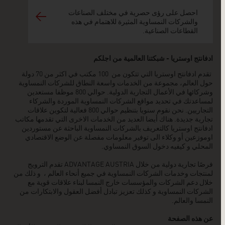
احصل على رؤى حصرية في مختلف الصناعات
والشركات النمساوية المثيرة للاهتمام في هذه
القطاعات الصناعية.
ادفانتج اوستريا - شبكتنا العالمية من اجلكم
تقدم ادفانتج اوستريا التي تتكون من 100 مكتب في اكثر من 70 دولة
حول العالم، مجموعة من الخدمات واسعة النطاق للشركات النمساوية
وشركائها في الأعمال التجارية الدولية. حوالي 800 موظفا مستعدين
لمساعدتك في تحديد مواقع الشركات النمساوية الموردة والشركاء
التجاريين. نحن نقوم سنويا بتنظيم حوالي 800 فعالية لتكوين علاقات
تجارية جديدة. هناك أيضا العديد من الخدمات الاخرى التي تقدمها مكاتب
ادفانتج اوستريا كالتعريف بالشركات النمساوية الباحثة عن مستوردين
اوموزعين أو وكلاء الى توفير معلومات مفصلة عن الوضع الاقتصادي
المحلي و كيفيه دخول السوق النمساوي.
فرصًا تجارية دولية من خلال ADVANTAGE AUSTRIA تقدم الترويج
لمنتجات وخدمات الشركات النمساوية في جميع أنحاء العالم ، و ذلك من
خلال دعم الشركات والمؤسسات خارج النمسا لبناء علاقات قوية مع
الشركات النمساوية و كذلك تعزيز تبادل أفضل العقول والابتكارات من
النمسا والعالم.
عن هذه الصفحة