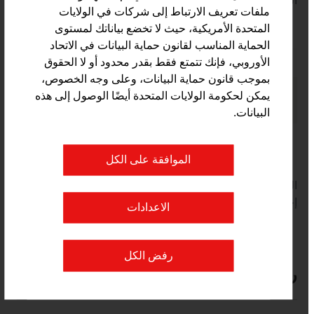
السنوي 2024
ملفات تعريف الارتباط إلى شركات في الولايات
المتحدة الأمريكية، حيث لا تخضع بياناتك لمستوى
الحماية المناسب لقانون حماية البيانات في الاتحاد
الأوروبي، فإنك تتمتع فقط بقدر محدود أو لا الحقوق
الأنفاق في النمسا
بموجب قانون حماية البيانات، وعلى وجه الخصوص،
الطرق السريعة
حوالي
يمكن لحكومة الولايات المتحدة أيضًا الوصول إلى هذه
175
البيانات.
أنفاق القطارات في السكك الحديدية الاتحادية
حوالي
النمساوية
260
الموافقة على الكل
المصدر: لوزارة الاتحادية للابتكار والتنقل والبنية التحتية،
إحصائيات الأنفاق
الاعدادات
رفض الكل
رابط إلكتروني
listen
links