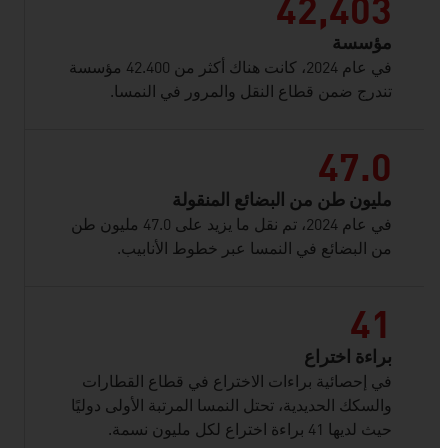
42,403
مؤسسة
في عام 2024، كانت هناك أكثر من 42.400 مؤسسة
تندرج ضمن قطاع النقل والمرور في النمسا.
47.0
مليون طن من البضائع المنقولة
في عام 2024، تم نقل ما يزيد على 47.0 مليون طن
من البضائع في النمسا عبر خطوط الأنابيب.
41
براءة اختراع
في إحصائية براءات الاختراع في قطاع القطارات
والسكك الحديدية، تحتل النمسا المرتبة الأولى دوليًا
حيث لديها 41 براءة اختراع لكل مليون نسمة.