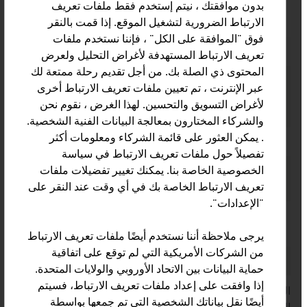
بدون موافقتك ، نيتم إستخدم فقط ملفات تعريف
الارتباط الضرورية لتشغيل الموقع. إذا قمت بالنقر
فوق "الموافقة على الكل" ، فإننا نستخدم ملفات
البضائع المنقولة / حركة البضائع لعام 2024
تعريف الارتباط المستهدفة لأغراض التحليل ولعرض
المحتوى ذي الصلة بك. من أجل تقديم رحلة ممتعة لك
طريق
كمية البضائع المنقولة
الحصة
عبر الإنترنت ، تم تعيين ملفات تعريف الارتباط أخرى
النقل
محسوبة بالألف طن
بالنسبة
لأغراض التسويق والتحسين. لهذا الغرض ، نقوم نحن
المئوية %
والشركاء المختارون بمعالجة البيانات الفنية الشخصية.
. يمكن العثور على قائمة الشركاء ومعلومات أكثر
الطرق
569,169
84.9 %
تفصيلاً حول ملفات تعريف الارتباط في سياسة
الخصوصية الخاصة بنا. يمكنك تغيير تفضيلات ملفات
السكك
94,431
14.1 %
تعريف الارتباط الخاصة بك في أي وقت عند النقر على
الحديدية
"الإعدادات".
لنقل عبر
6,579
1.0 %
نهر الدانوب
يرجى ملاحظة أننا نستخدم أيضًا ملفات تعريف الارتباط
من الشركات الأمريكية التي لم توقع على اتفاقية
الطيران
258
0.04 %
حماية البيانات بين الاتحاد الأوروبي والولايات المتحدة.
إذا وافقت على إعداد ملفات تعريف الارتباط، فسيتم
المصدر: صناعة النقل النمساوية. حقائق وأرقام - التقرير
أيضًا نقل بياناتك الشخصية التي تم جمعها بواسطة