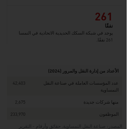
261
نفقًا
يوجد في شبكة السكك الحديدية الاتحادية في النمسا
261 نفقًا.
listen
الأعداد من إدارة النقل والمرور (2024)
عدد المؤسسات العاملة في صناعة النقل
42,403
النمساوية
منها شركات جديدة
2,675
الموظفون
233,970
المصدر: صناعة النقل النمساوية. حقائق وأرقام - التقرير