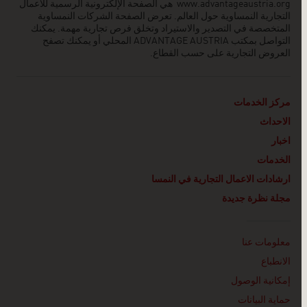
www.advantageaustria.org
هي الصفحة الإلكترونية الرسمية للأعمال
التجارية النمساوية حول العالم. تعرض الصفحة الشركات النمساوية
المتخصصة في التصدير والاستيراد وتخلق فرص تجارية مهمة. يمكنك
التواصل بمكتب ADVANTAGE AUSTRIA
المحلي أو يمكنك تصفح
العروض التجارية على حسب القطاع.
مركز الخدمات
الاحداث
اخبار
الخدمات
ارشادات الاعمال التجارية في النمسا
مجلة نظرة جديدة
Linklist
معلومات عنا
الانطباع
إمكانية الوصول
حماية البيانات