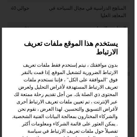
المناهج الدراسية في مجال السياحة في
حوالي 40
المعاهد العليا
المدارس السياحة
26
الجامعة الخاصة في مجال السياحة
1
يستخدم هذا الموقع ملفات تعريف
الارتباط
المناهج التعليمية للمهن السياحية في نظام
حوالي
التعليم المزدوج
7,100
بدون موافقتك ، نيتم إستخدم فقط ملفات تعريف
الارتباط الضرورية لتشغيل الموقع. إذا قمت بالنقر
المصدر: الاستثمار في النمسا ؛ إحصائية النمسا
فوق "الموافقة على الكل" ، فإننا نستخدم ملفات
تعريف الارتباط المستهدفة لأغراض التحليل ولعرض
المحتوى ذي الصلة بك. من أجل تقديم رحلة ممتعة لك
عبر الإنترنت ، تم تعيين ملفات تعريف الارتباط أخرى
الأرقام الرئيسية للبنية التحتية في مجال القطارات المعلقة
لأغراض التسويق والتحسين. لهذا الغرض ، نقوم نحن
/ السكك الحديدية الجبلية - شتاء 2024 / 2025
والشركاء المختارون بمعالجة البيانات الفنية الشخصية.
. يمكن العثور على قائمة الشركاء ومعلومات أكثر
مؤسسات القطارات المعلقة
250
تفصيلاً حول ملفات تعريف الارتباط في سياسة