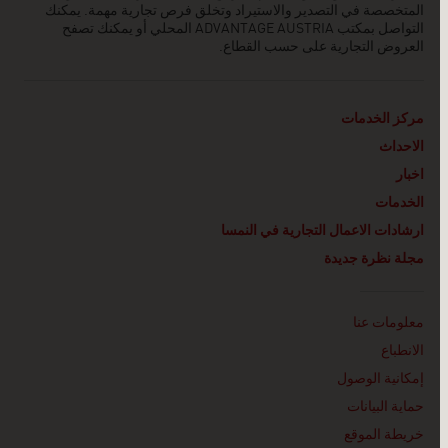
المتخصصة في التصدير والاستيراد وتخلق فرص تجارية مهمة. يمكنك
التواصل بمكتب ADVANTAGE AUSTRIA
المحلي أو يمكنك تصفح
العروض التجارية على حسب القطاع.
مركز الخدمات
الاحداث
اخبار
الخدمات
ارشادات الاعمال التجارية في النمسا
مجلة نظرة جديدة
Linklist
معلومات عنا
الانطباع
إمكانية الوصول
حماية البيانات
خريطة الموقع