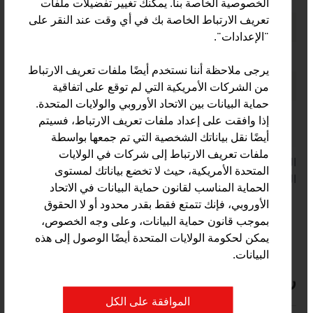
مؤسسات جر الزلاجات
400
الخصوصية الخاصة بنا. يمكنك تغيير تفضيلات ملفات
تعريف الارتباط الخاصة بك في أي وقت عند النقر على
وحدات القطارات المعلقة
1,111
"الإعدادات".
جر الزلاجات
حوالي 1,415
يرجى ملاحظة أننا نستخدم أيضًا ملفات تعريف الارتباط
من الشركات الأمريكية التي لم توقع على اتفاقية
مساحات المدقات
23,700 هكتار
حماية البيانات بين الاتحاد الأوروبي والولايات المتحدة.
الاستثمارات (الأمن / جودة الأنظمة،
حوالي 500
إذا وافقت على إعداد ملفات تعريف الارتباط، فسيتم
تمطير الثلج من المدقات، إلخ)
مليون يورو
أيضًا نقل بياناتك الشخصية التي تم جمعها بواسطة
ملفات تعريف الارتباط إلى شركات في الولايات
المصدر: غرفة التجارة النمساوية، الاتحاد المتخصص للقطارات
المتحدة الأمريكية، حيث لا تخضع بياناتك لمستوى
المُعلقة بالنمسا
الحماية المناسب لقانون حماية البيانات في الاتحاد
الأوروبي، فإنك تتمتع فقط بقدر محدود أو لا الحقوق
بموجب قانون حماية البيانات، وعلى وجه الخصوص،
يمكن لحكومة الولايات المتحدة أيضًا الوصول إلى هذه
البيانات.
رابط إلكتروني
listen
links
الموافقة على الكل