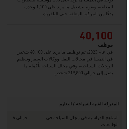
يوجد في النمسا ما يزيد على 250 مؤسسة للقطارات
المعلقة، وتقوم بتشغيل ما يزيد على 1,100 وحدة،
بدءًا من المركبة المعلقة حتى التلفريك
40,100
موظف
في عام 2023، تم توظيف ما يزيد على 40,100 شخص
في النمسا في مجالات النقل ووكالات السفر وتنظيم
الرحلات السياحية، وفي مجال السياحة بأكمله ما
يصل إلى حوالي 219,800 شخص.
listen
المعرفة الفنية للسياحة / التعليم
المناهج الدراسية في مجال السياحة في
حوالي 6
الجامعات