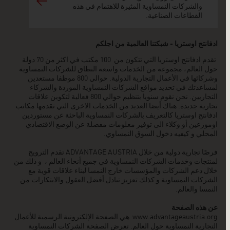
والشركات النمساوية المثيرة للاهتمام في هذه
القطاعات الصناعية.
ادفانتج اوستريا - شبكتنا العالمية من اجلكم
تقدم ادفانتج اوستريا التي تتكون من 100 مكتب في اكثر من 70 دولة
حول العالم، مجموعة من الخدمات واسعة النطاق للشركات النمساوية
وشركائها في الأعمال التجارية الدولية. حوالي 800 موظفا مستعدين
لمساعدتك في تحديد مواقع الشركات النمساوية الموردة والشركاء
التجاريين. نحن نقوم سنويا بتنظيم حوالي 800 فعالية لتكوين علاقات
تجارية جديدة. هناك أيضا العديد من الخدمات الاخرى التي تقدمها مكاتب
ادفانتج اوستريا كالتعريف بالشركات النمساوية الباحثة عن مستوردين
اوموزعين أو وكلاء الى توفير معلومات مفصلة عن الوضع الاقتصادي
المحلي و كيفيه دخول السوق النمساوي.
فرصًا تجارية دولية من خلال ADVANTAGE AUSTRIA تقدم الترويج
لمنتجات وخدمات الشركات النمساوية في جميع أنحاء العالم ، و ذلك من
خلال دعم الشركات والمؤسسات خارج النمسا لبناء علاقات قوية مع
الشركات النمساوية و كذلك تعزيز تبادل أفضل العقول والابتكارات من
النمسا والعالم.
عن هذه الصفحة
www.advantageaustria.org
هي الصفحة الإلكترونية الرسمية للأعمال
التجارية النمساوية حول العالم. تعرض الصفحة الشركات النمساوية