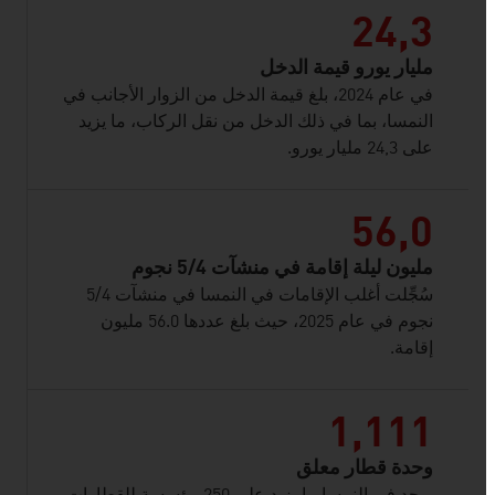
24,3
مليار يورو قيمة الدخل
في عام 2024، بلغ قيمة الدخل من الزوار الأجانب في
النمسا، بما في ذلك الدخل من نقل الركاب، ما يزيد
على 24,3 مليار يورو.
56,0
مليون ليلة إقامة في منشآت 4‏/5 نجوم
سُجِّلت أغلب الإقامات في النمسا في منشآت 4‏/5
نجوم في عام 2025، حيث بلغ عددها 56.0 مليون
إقامة.
1,111
وحدة قطار معلق