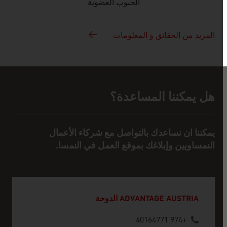
الحبوب العضوية
المزيد من الحقائق و المعلومات
هل يمكننا المساعدة؟
المساعدة و شخص للتواصل
يمكننا ان نساعدك بالتواصل مع شركاء الأعمال
النمساويين وإبلاغك بموقع العمل في النمسا.
ADVANTAGE AUSTRIA الدوحة
+974 40164771