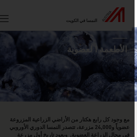
النمسا في الكويت
Seitennavigation
industry pa
Inhalt
الأطعمة ا لعضوية
مع وجود كل رابع هكتار من الأراضي الزراعية المزروعة
عضوياً و24,000 مزرعة، تتصدر النمسا الدوري الأوروبي
في مجال الزراعة العضوية. ويعود تاريخ أول مزرعة