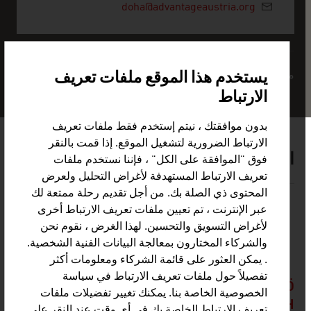
doha@advantageaustria.org
مركز الخدمات
يستخدم هذا الموقع ملفات تعريف
الارتباط
بدون موافقتك ، نيتم إستخدم فقط ملفات تعريف
الارتباط الضرورية لتشغيل الموقع. إذا قمت بالنقر
الشركات النمساوية - أطعمة عضوية
فوق "الموافقة على الكل" ، فإننا نستخدم ملفات
تعريف الارتباط المستهدفة لأغراض التحليل ولعرض
المحتوى ذي الصلة بك. من أجل تقديم رحلة ممتعة لك
عبر الإنترنت ، تم تعيين ملفات تعريف الارتباط أخرى
لأغراض التسويق والتحسين. لهذا الغرض ، نقوم نحن
والشركاء المختارون بمعالجة البيانات الفنية الشخصية.
. يمكن العثور على قائمة الشركاء ومعلومات أكثر
تفصيلاً حول ملفات تعريف الارتباط في سياسة
BUSINESS UPPER AUSTRIA - OÖ
الخصوصية الخاصة بنا. يمكنك تغيير تفضيلات ملفات
WIRTSCHAFTSAGENTUR GMBH
تعريف الارتباط الخاصة بك في أي وقت عند النقر على