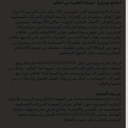
ادفانتج اوستريا - شبكتنا العالمية من اجلكم
تقدم ادفانتج اوستريا التي تتكون من 100 مكتب في اكثر من 70 دولة
حول العالم، مجموعة من الخدمات واسعة النطاق للشركات النمساوية
وشركائها في الأعمال التجارية الدولية. حوالي 800 موظفا مستعدين
لمساعدتك في تحديد مواقع الشركات النمساوية الموردة والشركاء
التجاريين. نحن نقوم سنويا بتنظيم حوالي 800 فعالية لتكوين علاقات
تجارية جديدة. هناك أيضا العديد من الخدمات الاخرى التي تقدمها مكاتب
ادفانتج اوستريا كالتعريف بالشركات النمساوية الباحثة عن مستوردين
اوموزعين أو وكلاء الى توفير معلومات مفصلة عن الوضع الاقتصادي
المحلي و كيفيه دخول السوق النمساوي.
فرصًا تجارية دولية من خلال ADVANTAGE AUSTRIA تقدم الترويج
لمنتجات وخدمات الشركات النمساوية في جميع أنحاء العالم ، و ذلك من
خلال دعم الشركات والمؤسسات خارج النمسا لبناء علاقات قوية مع
الشركات النمساوية و كذلك تعزيز تبادل أفضل العقول والابتكارات من
النمسا والعالم.
عن هذه الصفحة
www.advantageaustria.org
هي الصفحة الإلكترونية الرسمية للأعمال
التجارية النمساوية حول العالم. تعرض الصفحة الشركات النمساوية
المتخصصة في التصدير والاستيراد وتخلق فرص تجارية مهمة. يمكنك
التواصل بمكتب ADVANTAGE AUSTRIA
المحلي أو يمكنك تصفح
العروض التجارية على حسب القطاع.