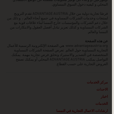
المحلي و كيفيه دخول السوق النمساوي.
فرصًا تجارية دولية من خلال ADVANTAGE AUSTRIA تقدم الترويج
لمنتجات وخدمات الشركات النمساوية في جميع أنحاء العالم ، و ذلك من
خلال دعم الشركات والمؤسسات خارج النمسا لبناء علاقات قوية مع
الشركات النمساوية و كذلك تعزيز تبادل أفضل العقول والابتكارات من
النمسا والعالم.
عن هذه الصفحة
www.advantageaustria.org
هي الصفحة الإلكترونية الرسمية للأعمال
التجارية النمساوية حول العالم. تعرض الصفحة الشركات النمساوية
المتخصصة في التصدير والاستيراد وتخلق فرص تجارية مهمة. يمكنك
التواصل بمكتب ADVANTAGE AUSTRIA
المحلي أو يمكنك تصفح
العروض التجارية على حسب القطاع.
مركز الخدمات
الاحداث
اخبار
الخدمات
ارشادات الاعمال التجارية في النمسا