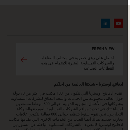
FRESH VIEW
احصل على رؤى حصرية في مختلف الصناعات
والشركات النمساوية المثيرة للاهتمام في هذه
القطاعات الصناعية.
ادفانتج اوستريا - شبكتنا العالمية من اجلكم
تقدم ادفانتج اوستريا التي تتكون من 100 مكتب في اكثر من 70 دولة
حول العالم، مجموعة من الخدمات واسعة النطاق للشركات النمساوية
وشركائها في الأعمال التجارية الدولية. حوالي 800 موظفا مستعدين
لمساعدتك في تحديد مواقع الشركات النمساوية الموردة والشركاء
التجاريين. نحن نقوم سنويا بتنظيم حوالي 800 فعالية لتكوين علاقات
تجارية جديدة. هناك أيضا العديد من الخدمات الاخرى التي تقدمها مكاتب
ادفانتج اوستريا كالتعريف بالشركات النمساوية الباحثة عن مستوردين
اوموزعين أو وكلاء الى توفير معلومات مفصلة عن الوضع الاقتصادي