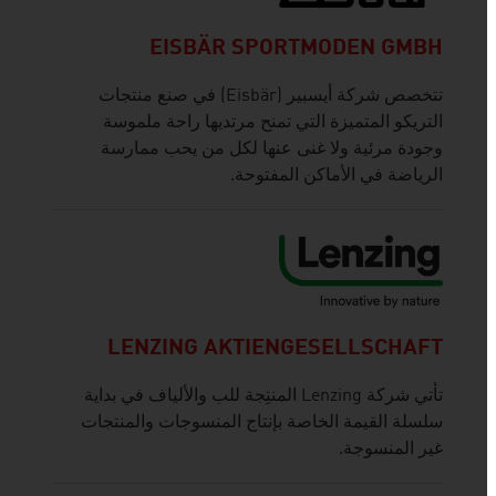
EISBÄR SPORTMODEN GMBH
تتخصص شركة أيسبير (Eisbär) في صنع منتجات
التريكو المتميزة التي تمنح مرتديها راحة ملموسة
وجودة مرئية ولا غنى عنها لكل من يحب ممارسة
الرياضة في الأماكن المفتوحة.
LENZING AKTIENGESELLSCHAFT
تأتي شركة Lenzing المنتِجة للب والألياف في بداية
سلسلة القيمة الخاصة بإنتاج المنسوجات والمنتجات
غير المنسوجة.