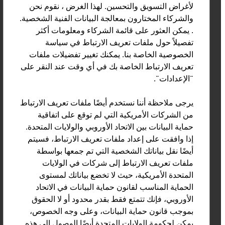
لأغراض التسويق والتحسين. لهذا الغرض ، نقوم نحن
والشركاء المختارون بمعالجة البيانات الفنية الشخصية.
. يمكن العثور على قائمة الشركاء ومعلومات أكثر
LOU&DEJLIG - DESIGN FOR
تفصيلاً حول ملفات تعريف الارتباط في سياسة
COLOURFUL BIRDS MAG. MARIE-
الخصوصية الخاصة بنا. يمكنك تغيير تفضيلات ملفات
LUISE NOWAK MA
تعريف الارتباط الخاصة بك في أي وقت عند النقر على
"الإعدادات".
يرجى ملاحظة أننا نستخدم أيضًا ملفات تعريف الارتباط
من الشركات الأمريكية التي لم توقع على اتفاقية
حماية البيانات بين الاتحاد الأوروبي والولايات المتحدة.
إذا وافقت على إعداد ملفات تعريف الارتباط، فسيتم
أيضًا نقل بياناتك الشخصية التي تم جمعها بواسطة
SAYN-WITTGENSTEIN MAUD
ملفات تعريف الارتباط إلى شركات في الولايات
JOSEFINA AUGUSTE
المتحدة الأمريكية، حيث لا تخضع بياناتك لمستوى
الحماية المناسب لقانون حماية البيانات في الاتحاد
الأوروبي، فإنك تتمتع فقط بقدر محدود أو لا الحقوق
بموجب قانون حماية البيانات، وعلى وجه الخصوص،
يمكن لحكومة الولايات المتحدة أيضًا الوصول إلى هذه