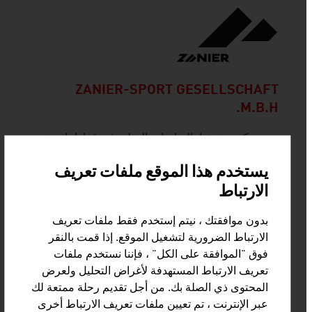
ZANIER-SPORT GESELLSCHAFT
M.B.H.
نحن نعكس شغفنا بالرياضات الجبلية في قفازاتنا منذ
عام 1969. ومن ثم تعتمد شركة تسانير شبورت
يستخدم هذا الموقع ملفات تعريف
(Zanier-Sport) على أفضل المواد والصنعة الممتازة
والتصميم الاستثنائي لمُنتجاتها.
الارتباط
بدون موافقتك ، نيتم إستخدم فقط ملفات تعريف
الارتباط الضرورية لتشغيل الموقع. إذا قمت بالنقر
فوق "الموافقة على الكل" ، فإننا نستخدم ملفات
تعريف الارتباط المستهدفة لأغراض التحليل ولعرض
BANDEX TEXTIL & HANDELS-GMBH
المحتوى ذي الصلة بك. من أجل تقديم رحلة ممتعة لك
عبر الإنترنت ، تم تعيين ملفات تعريف الارتباط أخرى