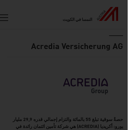
النمسا في الكويت
Seitennavigation
Inhalt
Acredia Versicherung AG
حول
حصةٌ سوقية تبلغ 55 بالمائة والتزام إجمالي قدره 29,9 مليار
يورو: أكريديا (ACREDIA) هي شركة تأمين ائتمان رائدة في