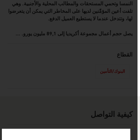
النمسا وتحمي المستحقات والمطالب المحلية والأجنبية. وهي
تلفت أعين المؤمِّنين لديها على المخاطر التي يمكن أن يتعرضوا
لها، وتتدخل عندما لا يستطيع العميل الدفع.
يصل حجم أعمال مجموعة أكريديا إلى 89,1 مليون يورو. ...
القطاع
البنوك/التأمين
كيفية التواصل
كيفية التواصل
المركز الرئيسي