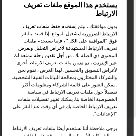
يستخدم هذا الموقع ملفات تعريف
الارتباط
Acredia Versicherung AG
بدون موافقتك ، نيتم إستخدم فقط ملفات تعريف
Drorygasse 1/1/1.3
الارتباط الضرورية لتشغيل الموقع. إذا قمت بالنقر
1030 Wien
فوق "الموافقة على الكل" ، فإننا نستخدم ملفات
النمسا
تعريف الارتباط المستهدفة لأغراض التحليل ولعرض
+43501020
الصفحة التالية
الصفحة ا
المحتوى ذي الصلة بك. من أجل تقديم رحلة ممتعة لك
sales@acrediagroup.com
عبر الإنترنت ، تم تعيين ملفات تعريف الارتباط أخرى
https://acredia.at/
لأغراض التسويق والتحسين. لهذا الغرض ، نقوم نحن
vCard
والشركاء المختارون بمعالجة البيانات الفنية الشخصية.
. يمكن العثور على قائمة الشركاء ومعلومات أكثر
تفصيلاً حول ملفات تعريف الارتباط في سياسة
الخصوصية الخاصة بنا. يمكنك تغيير تفضيلات ملفات
تعريف الارتباط الخاصة بك في أي وقت عند النقر على
"الإعدادات".
يرجى ملاحظة أننا نستخدم أيضًا ملفات تعريف الارتباط
وصى بالصفحة