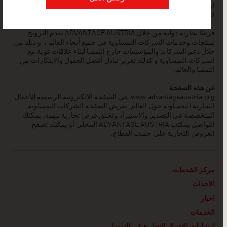
اوموزعين أو وكلاء الى توفير معلومات مفصلة عن الوضع الاقتصادي
المحلي و كيفيه دخول السوق النمساوي.
فرصًا تجارية دولية من خلال ADVANTAGE AUSTRIA تقدم الترويج
لمنتجات وخدمات الشركات النمساوية في جميع أنحاء العالم ، و ذلك من
خلال دعم الشركات والمؤسسات خارج النمسا لبناء علاقات قوية مع
الشركات النمساوية و كذلك تعزيز تبادل أفضل العقول والابتكارات من
النمسا والعالم.
عن هذه الصفحة
www.advantageaustria.org
هي الصفحة الإلكترونية الرسمية للأعمال
التجارية النمساوية حول العالم. تعرض الصفحة الشركات النمساوية
المتخصصة في التصدير والاستيراد وتخلق فرص تجارية مهمة. يمكنك
التواصل بمكتب ADVANTAGE AUSTRIA
المحلي أو يمكنك تصفح
العروض التجارية على حسب القطاع.
مركز الخدمات
الاحداث
اخبار
الخدمات
ارشادات الاعمال التجارية في النمسا