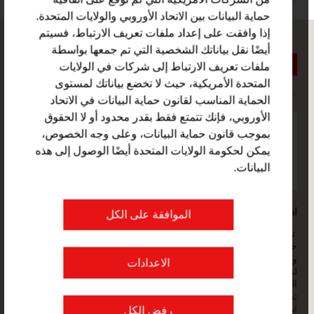
من الشركات الأمريكية التي لم توقع على اتفاقية
حماية البيانات بين الاتحاد الأوروبي والولايات المتحدة.
إذا وافقت على إعداد ملفات تعريف الارتباط، فسيتم
أيضًا نقل بياناتك الشخصية التي تم جمعها بواسطة
ملفات تعريف الارتباط إلى شركات في الولايات
المتحدة الأمريكية، حيث لا تخضع بياناتك لمستوى
الحماية المناسب لقانون حماية البيانات في الاتحاد
الأوروبي، فإنك تتمتع فقط بقدر محدود أو لا الحقوق
FRESH VIEW
بموجب قانون حماية البيانات، وعلى وجه الخصوص،
احصل على رؤى حصرية في مختلف الصناعات
يمكن لحكومة الولايات المتحدة أيضًا الوصول إلى هذه
والشركات النمساوية المثيرة للاهتمام في هذه
البيانات.
القطاعات الصناعية.
ادفانتج اوستريا - شبكتنا العالمية من اجلكم
الموافقة على الكل
تقدم ادفانتج اوستريا التي تتكون من 100 مكتب في اكثر من 70 دولة
حول العالم، مجموعة من الخدمات واسعة النطاق للشركات النمساوية
وشركائها في الأعمال التجارية الدولية. حوالي 800 موظفا مستعدين
الاعدادات
لمساعدتك في تحديد مواقع الشركات النمساوية الموردة والشركاء
التجاريين. نحن نقوم سنويا بتنظيم حوالي 800 فعالية لتكوين علاقات
تجارية جديدة. هناك أيضا العديد من الخدمات الاخرى التي تقدمها مكاتب
ادفانتج اوستريا كالتعريف بالشركات النمساوية الباحثة عن مستوردين
رفض الكل