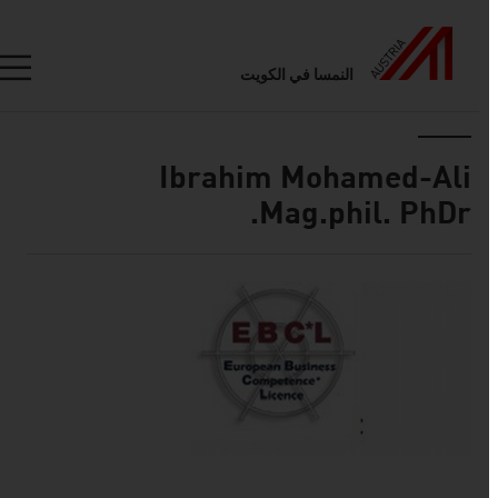
النمسا في الكويت
Seitennavigation
Inhalt
Ibrahim Mohamed-Ali
Mag.phil. PhDr.
حول