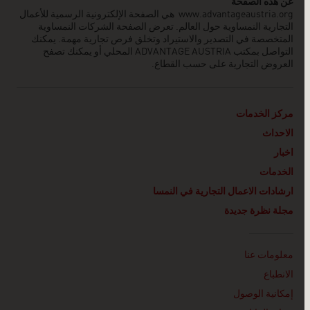
عن هذه الصفحة
www.advantageaustria.org
هي الصفحة الإلكترونية الرسمية للأعمال
التجارية النمساوية حول العالم. تعرض الصفحة الشركات النمساوية
المتخصصة في التصدير والاستيراد وتخلق فرص تجارية مهمة. يمكنك
التواصل بمكتب ADVANTAGE AUSTRIA
المحلي أو يمكنك تصفح
العروض التجارية على حسب القطاع.
مركز الخدمات
الاحداث
اخبار
الخدمات
ارشادات الاعمال التجارية في النمسا
مجلة نظرة جديدة
Linklist
معلومات عنا
الانطباع
إمكانية الوصول