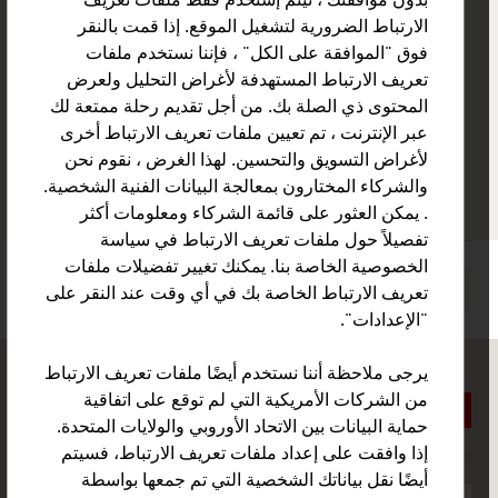
بدون موافقتك ، نيتم إستخدم فقط ملفات تعريف
1050 Wien
الارتباط الضرورية لتشغيل الموقع. إذا قمت بالنقر
النمسا
فوق "الموافقة على الكل" ، فإننا نستخدم ملفات
+436763702910
تعريف الارتباط المستهدفة لأغراض التحليل ولعرض
+436763702910
المحتوى ذي الصلة بك. من أجل تقديم رحلة ممتعة لك
dr.ibrahim@me.com
عبر الإنترنت ، تم تعيين ملفات تعريف الارتباط أخرى
http://www.ebcl-arab.com
لأغراض التسويق والتحسين. لهذا الغرض ، نقوم نحن
vCard
والشركاء المختارون بمعالجة البيانات الفنية الشخصية.
. يمكن العثور على قائمة الشركاء ومعلومات أكثر
تفصيلاً حول ملفات تعريف الارتباط في سياسة
الخصوصية الخاصة بنا. يمكنك تغيير تفضيلات ملفات
وصى بالصفحة
تعريف الارتباط الخاصة بك في أي وقت عند النقر على
"الإعدادات".
يرجى ملاحظة أننا نستخدم أيضًا ملفات تعريف الارتباط
من الشركات الأمريكية التي لم توقع على اتفاقية
حماية البيانات بين الاتحاد الأوروبي والولايات المتحدة.
إذا وافقت على إعداد ملفات تعريف الارتباط، فسيتم
أيضًا نقل بياناتك الشخصية التي تم جمعها بواسطة