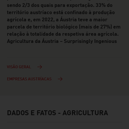
sendo 2/3 dos quais para exportação. 33% do
território austríaco está confinado à produção
agrícola e, em 2022, a Áustria teve a maior
parcela de território biológico (mais de 27%) em
relação à totalidade da respetiva área agrícola.
Agricultura da Áustria – Surprisingly Ingenious
VISÃO GERAL
EMPRESAS AUSTRÍACAS
DADOS E FATOS - AGRICULTURA
facts & figures