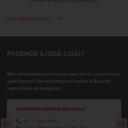
Bilhões de euros em Exportações
MAIS DADOS E FATOS
PODEMOS AJUDÁ-LO(A)?
Ajuda e pessoa de contato
Nós conectamos você com parceiros comerciais
austríacos e lhe informamos sobre a Áustria
como local de negócios.
ADVANTAGE AUSTRIA SÃO PAULO
+55 11 3044-9944
Anterior
Próx