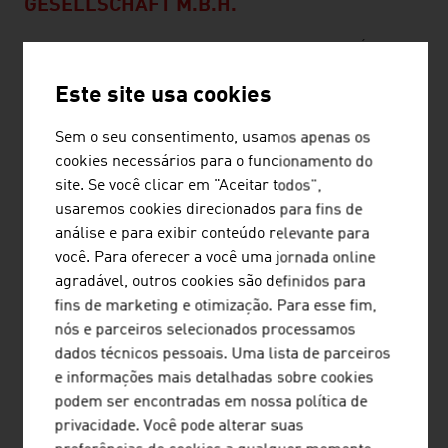
GESELLSCHAFT M.B.H.
A Bauer Group, com sua sede em Voitsberg, na Áustria,
desenvolve e produz tecnologia inovadora de águas
Este site usa cookies
residuais e de irrigação.
Sem o seu consentimento, usamos apenas os
cookies necessários para o funcionamento do
site. Se você clicar em "Aceitar todos",
usaremos cookies direcionados para fins de
GLS TANKS INTERNATIONAL GMBH
análise e para exibir conteúdo relevante para
você. Para oferecer a você uma jornada online
A GLS Tanks International produz tanques de
agradável, outros cookies são definidos para
armazenamento esmaltados para biogás, estações de
fins de marketing e otimização. Para esse fim,
tratamento de água, armazenamento de água potável,
nós e parceiros selecionados processamos
silos e armazenamento de estrume.
dados técnicos pessoais. Uma lista de parceiros
e informações mais detalhadas sobre cookies
podem ser encontradas em nossa política de
privacidade. Você pode alterar suas