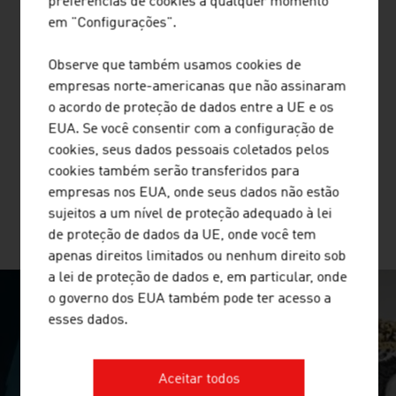
preferências de cookies a qualquer momento
em "Configurações".
POLYTECHNIK LUFT- UND
FEUERUNGSTECHNIK GMBH
Observe que também usamos cookies de
empresas norte-americanas que não assinaram
A POLYTECHNIK é um dos fornecedores líderes
o acordo de proteção de dados entre a UE e os
mundiais em matéria de planejamento e fornecimento de
EUA. Se você consentir com a configuração de
usinas de incineração de biomassa turn key para
cookies, seus dados pessoais coletados pelos
geração de calor e energia elétrica.
cookies também serão transferidos para
empresas nos EUA, onde seus dados não estão
sujeitos a um nível de proteção adequado à lei
MAIS EMPRESAS
de proteção de dados da UE, onde você tem
apenas direitos limitados ou nenhum direito sob
a lei de proteção de dados e, em particular, onde
o governo dos EUA também pode ter acesso a
esses dados.
SURPRISINGLY INGENIOUS
video abspielen
Aceitar todos