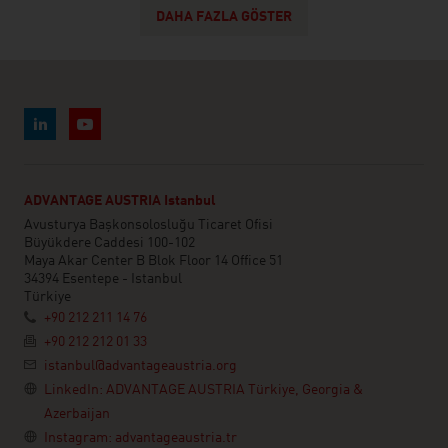
DAHA FAZLA GÖSTER
ADVANTAGE AUSTRIA Istanbul
Avusturya Başkonsolosluğu Ticaret Ofisi
Büyükdere Caddesi 100-102
Maya Akar Center B Blok Floor 14 Office 51
34394 Esentepe - Istanbul
Türkiye
+90 212 211 14 76
+90 212 212 01 33
istanbul@advantageaustria.org
LinkedIn: ADVANTAGE AUSTRIA Türkiye, Georgia &
Azerbaijan
Instagram: advantageaustria.tr