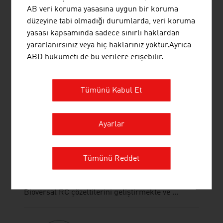
uluslararası bir biyometan ve biyogaz tesisi
AB veri koruma yasasına uygun bir koruma
üreticisidir.
düzeyine tabi olmadığı durumlarda, veri koruma
yasası kapsamında sadece sınırlı haklardan
yararlanırsınız veya hiç haklarınız yoktur.Ayrıca
ABD hükümeti de bu verilere erişebilir.
BIOVERSAL INTERNATIONAL
Tümünü Kabul Et
GESELLSCHAFT M.B.H.
BIOVERSAL International Ltd., "BIOVERSAL®
Ayarlar
Advanced Biotechnology Product and Application"
ürünlerinin dünya çapında satışı, danışmanlık
hizmetleri ve pazarlanması konusunda yetkilidir.
Tümünü Reddet
"BIOVERSAL® markasıyla biyolojik yüksek
performanslı Bioversal HC, Bioversal QF ve
Bioversal RC çözeltilerini geliştirmekte ve ...