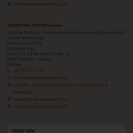
www.advantageaustria.org/tr
ADVANTAGE AUSTRIA Ankara
Austrian Embassy - Commercial Section Avusturya Büyükelçiliği
Ticaret Müsteşarlığı
Next Level Loft Ofis
Kızılırmak Mah.,
Ufuk Üniv. Cd No:4, Kat 15, Ofis 42
06520 Söğütözü - Ankara
Türkiye
+90 312 219 21 41
ankara@advantageaustria.org
LinkedIn: ADVANTAGE AUSTRIA Türkiye, Georgia &
Azerbaijan
Instagram: advantageaustria.tr
www.advantageaustria.org/tr
FRESH VIEW