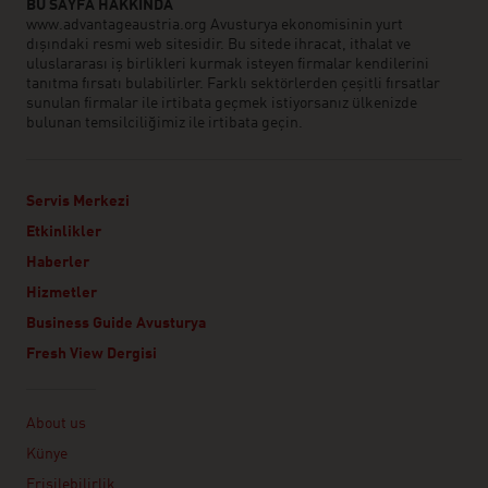
BU SAYFA HAKKINDA
www.advantageaustria.org Avusturya ekonomisinin yurt
dışındaki resmi web sitesidir. Bu sitede ihracat, ithalat ve
uluslararası iş birlikleri kurmak isteyen firmalar kendilerini
tanıtma fırsatı bulabilirler. Farklı sektörlerden çeşitli fırsatlar
sunulan firmalar ile irtibata geçmek istiyorsanız ülkenizde
bulunan temsilciliğimiz ile irtibata geçin.
Servis Merkezi
Etkinlikler
Haberler
Hizmetler
Business Guide Avusturya
Fresh View Dergisi
Linklist
About us
Künye
Erişilebilirlik