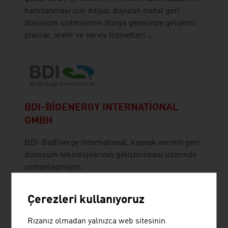
hazırlanması için ihtiyaç duyulan metal geri
dönüşüm sistemlerini dünya genelinde geliştirir,
planlar, üretir ve servis hizmetleri ...
BDI-BIOENERGY INTERNATIONAL
GMBH
BDI-BioEnergy International, kaynak verimli geri
dönüşüm teknolojilerinin geliştirilmesi üzerinde
uzmanlaşmıştır.
Çerezleri kullanıyoruz
Rızanız olmadan yalnızca web sitesinin