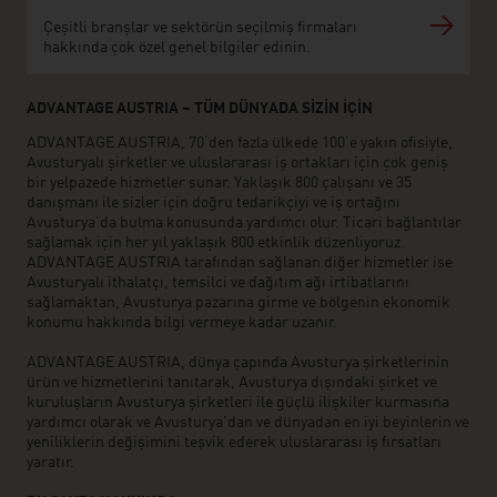
Çeşitli branşlar ve sektörün seçilmiş firmaları
hakkında çok özel genel bilgiler edinin.
ADVANTAGE AUSTRIA – TÜM DÜNYADA SİZİN İÇİN
ADVANTAGE AUSTRIA, 70‘den fazla ülkede 100’e yakın ofisiyle,
Avusturyalı şirketler ve uluslararası iş ortakları için çok geniş
bir yelpazede hizmetler sunar. Yaklaşık 800 çalışanı ve 35
danışmanı ile sizler için doğru tedarikçiyi ve iş ortağını
Avusturya’da bulma konusunda yardımcı olur. Ticari bağlantılar
sağlamak için her yıl yaklaşık 800 etkinlik düzenliyoruz.
ADVANTAGE AUSTRIA tarafından sağlanan diğer hizmetler ise
Avusturyalı ithalatçı, temsilci ve dağıtım ağı irtibatlarını
sağlamaktan, Avusturya pazarına girme ve bölgenin ekonomik
konumu hakkında bilgi vermeye kadar uzanır.
ADVANTAGE AUSTRIA, dünya çapında Avusturya şirketlerinin
ürün ve hizmetlerini tanıtarak, Avusturya dışındaki şirket ve
kuruluşların Avusturya şirketleri ile güçlü ilişkiler kurmasına
yardımcı olarak ve Avusturya'dan ve dünyadan en iyi beyinlerin ve
yeniliklerin değişimini teşvik ederek uluslararası iş fırsatları
yaratır.