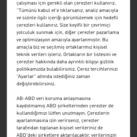
BINDER + CO AG
çalışması için gerekli olan çerezleri kullanırız.
"Tümünü kabul et'e tıklarsanız, analiz amacıyla
Binder+Co, boyut küçültme, eleme, ıslak ve ısıl
ve sizinle ilgili içeriği görüntülemek için hedefli
işleme, sınıflandırma, paketleme ve her türlü
çerezleri kullanırız. Size keyifli bir çevrimiçi
dökme malın paletlenmesi için makineler ve
yolculuk sunmak için, diğer çerezler pazarlama
komple sistemler konusunda uluslararası alanda
ve optimizasyon amacıyla ayarlanmıştır. Bu
başarılı bir uzmandır. Steiermark'ın Gleisdorf'
amaçla biz ve seçilmiş ortaklarımız kişisel
şehrinde bulunan şirket, cam geri dönüşümünde
teknik verileri işleriz. Ortakların bir listesini ve
ve elemesi zor ürünler için eleme ...
çerezler hakkında daha ayrıntılı bilgiyi gizlilik
politikamızda bulabilirsiniz. Çerez tercihlerinizi
"Ayarlar" altında istediğiniz zaman
değiştirebilirsiniz.
BIOQUADRAT ENERGIE- UND
AB-ABD veri koruma anlaşmasına
WASSERTECHNIK HOLDING GMBH
kaydolmamış ABD şirketlerinden çerezler de
kullandığımızı lütfen unutmayın. Çerezlerin
BIOGEST®, merkezi Avusturya'da ve şubeleri
ayarlanmasına izin verirseniz, çerezler
Fransa, İtalya, Romanya, Sırbistan, Çek
tarafından toplanan kişisel verileriniz de
Cumhuriyeti, Büyük Britanya ve ABD'de bulunan
ABD'deki şirketlere aktarılacaktır, verilerinizin