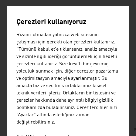
Austrian Green Planet Building® (AGPB)
Avusturyalı
şirketlerin yurtdışında sürdürülebilir bina alanında
Çerezleri kullanıyoruz
üstün başarılarını onurlandırır. Odak noktası enerji
verimliliği ve yenilenebilir enerji kaynağı. İster bir
Rızanız olmadan yalnızca web sitesinin
Norveç kahve fabrikası, ister bir Çin ofis binası, ister bir
çalışması için gerekli olan çerezleri kullanırız.
Kazak kilisesi, ister bir Belçika bankası, ister bir Estonya
"Tümünü kabul et'e tıklarsanız, analiz amacıyla
pasif evi veya Tayland'daki bir büyükelçilik binası olsun:
ve sizinle ilgili içeriği görüntülemek için hedefli
AGPB, Avusturyalı şirketlerin sürdürülebilir inşaat
çerezleri kullanırız. Size keyifli bir çevrimiçi
alanında dünya çapında başarılı bir şekilde faaliyet
yolculuk sunmak için, diğer çerezler pazarlama
gösterdiğini açıkça ortaya koymaktadır.
ve optimizasyon amacıyla ayarlanmıştır. Bu
amaçla biz ve seçilmiş ortaklarımız kişisel
teknik verileri işleriz. Ortakların bir listesini ve
çerezler hakkında daha ayrıntılı bilgiyi gizlilik
İNDIRILILENLER
listen
downloads
politikamızda bulabilirsiniz. Çerez tercihlerinizi
"Ayarlar" altında istediğiniz zaman
değiştirebilirsiniz.
Austrian Green Planet Building - Dünya çapında
P
ödüllü projeler