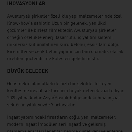
İNOVASYONLAR
Avusturyalı şirketler özellikle yapı malzemelerinde özel
Know-how'a sahiptir. Uzun bir gelenek, yenilikçi
çözümler ile birleştirilmektedir. Avusturyalı şirketler
örneğin özellikle enerji tasarruflu iç yalıtım sistemi,
miksersiz kullanabilinen kuru betonu, eşsiz tam dolgu
kiremitler ve çelik beton yapımı için tam otomatik olarak
üretilen güçlendirme kafesleri geliştirmiştir.
BÜYÜK GELECEK
Gelişmekte olan ülkelrde hızlı bir şekilde ilerleyen
kentleşme inşaat sektörü için büyük gelecek vaad ediyor.
2025 yılına kadar Asya/Pasifik bölgesindeki bina inşaat
sektörün yıllık yüzde 7 artacaktır.
İnşaat yapımındaki fırsatların çoğu, yeni malzemeler,
modern inşaat (modüler seri inşaat) ve gelişmiş
planlama araçları (anahtar kelime dijital yapı ve entegre