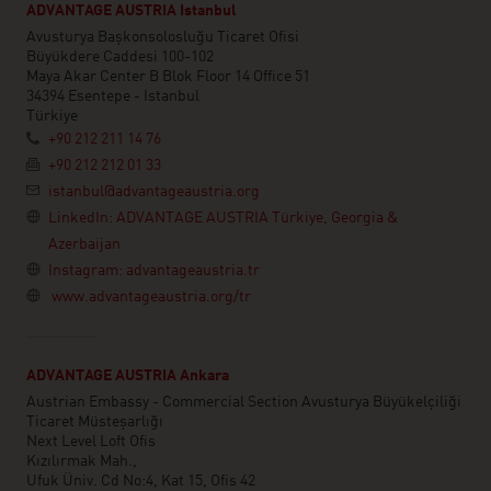
ADVANTAGE AUSTRIA Istanbul
Avusturya Başkonsolosluğu Ticaret Ofisi
Büyükdere Caddesi 100-102
Maya Akar Center B Blok Floor 14 Office 51
34394 Esentepe - Istanbul
Türkiye
+90 212 211 14 76
+90 212 212 01 33
istanbul@advantageaustria.org
LinkedIn: ADVANTAGE AUSTRIA Türkiye, Georgia &
Azerbaijan
Instagram: advantageaustria.tr
www.advantageaustria.org/tr
ADVANTAGE AUSTRIA Ankara
Austrian Embassy - Commercial Section Avusturya Büyükelçiliği
Ticaret Müsteşarlığı
Next Level Loft Ofis
Kızılırmak Mah.,
Ufuk Üniv. Cd No:4, Kat 15, Ofis 42