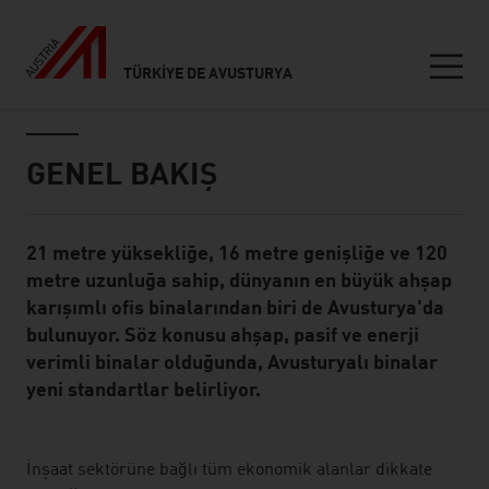
TÜRKIYE DE AVUSTURYA
Seitennavigation
Inhalt
GENEL BAKIŞ
21 metre yüksekliğe, 16 metre genişliğe ve 120
Standard Content Module
metre uzunluğa sahip, dünyanın en büyük ahşap
karışımlı ofis binalarından biri de Avusturya'da
bulunuyor. Söz konusu ahşap, pasif ve enerji
verimli binalar olduğunda, Avusturyalı binalar
yeni standartlar belirliyor.
listen
İnşaat sektörüne bağlı tüm ekonomik alanlar dikkate