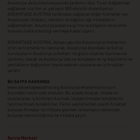
Avusturya’da bulma konusunda yardımcı olur. Ticari bağlantılar
sağlamak için her yıl yaklaşık 800 etkinlik düzenliyoruz.
ADVANTAGE AUSTRIA tarafından sağlanan diğer hizmetler ise
Avusturyalı ithalatçı, temsilci ve dağıtım ağı irtibatlarını
sağlamaktan, Avusturya pazarına girme ve bölgenin ekonomik
konumu hakkında bilgi vermeye kadar uzanır.
ADVANTAGE AUSTRIA, dünya çapında Avusturya şirketlerinin
ürün ve hizmetlerini tanıtarak, Avusturya dışındaki şirket ve
kuruluşların Avusturya şirketleri ile güçlü ilişkiler kurmasına
yardımcı olarak ve Avusturya'dan ve dünyadan en iyi beyinlerin ve
yeniliklerin değişimini teşvik ederek uluslararası iş fırsatları
yaratır.
BU SAYFA HAKKINDA
www.advantageaustria.org Avusturya ekonomisinin yurt
dışındaki resmi web sitesidir. Bu sitede ihracat, ithalat ve
uluslararası iş birlikleri kurmak isteyen firmalar kendilerini
tanıtma fırsatı bulabilirler. Farklı sektörlerden çeşitli fırsatlar
sunulan firmalar ile irtibata geçmek istiyorsanız ülkenizde
bulunan temsilciliğimiz ile irtibata geçin.
Servis Merkezi