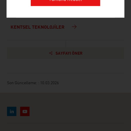
ENERJI VERIMLILIĞI/YEŞIL BINA
ULAŞIM ALTYAPISI/YERALTI MÜHENDISLIĞI
KENTSEL TEKNOLOJILER
SAYFAYI ÖNER
Son Güncelleme: : 10.03.2026