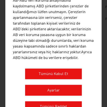
AB-ABD veri koruma anlaşmasına
kaydolmamış ABD şirketlerinden çerezler de
No. 157, Fresh View, Smart Cities, en | de
P
kullandığımızı lütfen unutmayın. Çerezlerin
No. 153, Fresh View, Sustainable Building, en |
ayarlanmasına izin verirseniz, çerezler
P
de
tarafından toplanan kişisel verileriniz de
ABD'deki şirketlere aktarılacaktır, verilerinizin
AB veri koruma yasasına uygun bir koruma
BAĞLANTILAR
listen
links
düzeyine tabi olmadığı durumlarda, veri koruma
yasası kapsamında sadece sınırlı haklardan
yararlanırsınız veya hiç haklarınız yoktur.Ayrıca
ABD hükümeti de bu verilere erişebilir.
Trade Association of the Austrian
Construction Industry, WKÖ (in German)
Tümünü Kabul Et
AUSTRIAN GREEN PLANET BUILDING®
(AGPB)
Ayarlar
MIMARLIK
YAPI TEKNOLOJISI/İÇ İNŞAAT
Tümünü Reddet