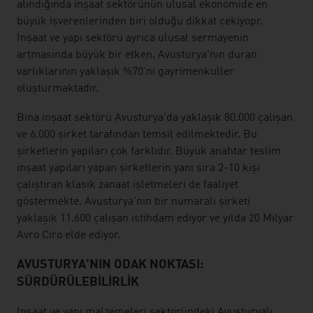
alındığında inşaat sektörünün ulusal ekonomide en
büyük işverenlerinden biri olduğu dikkat çekiyopr.
İnşaat ve yapı sektörü ayrıca ulusal sermayenin
artmasında büyük bir etken. Avusturya'nın duran
varlıklarının yaklaşık %70'ni gayrimenkuller
oluşturmaktadır.
Bina inşaat sektörü Avusturya'da yaklaşık 80.000 çalışan
ve 6.000 şirket tarafından temsil edilmektedir. Bu
şirketlerin yapıları çok farklıdır. Büyük anahtar teslim
inşaat yapıları yapan şirketlerin yanı sıra 2-10 kişi
çalıştıran klasik zanaat işletmeleri de faaliyet
göstermekte. Avusturya'nın bir numaralı şirketi
yaklaşık 11.600 çalışan istihdam ediyor ve yılda 20 Milyar
Avro Ciro elde ediyor.
AVUSTURYA'NIN ODAK NOKTASI:
SÜRDÜRÜLEBILIRLIK
Inşaat ve yapı malzemeleri sektöründeki Avusturyalı