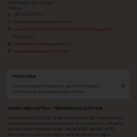
06520 Söğütözü - Ankara
Türkiye
+90 312 219 21 41
ankara@advantageaustria.org
LinkedIn: ADVANTAGE AUSTRIA Türkiye, Georgia &
Azerbaijan
Instagram: advantageaustria.tr
www.advantageaustria.org/tr
FRESH VIEW
Çeşitli branşlar ve sektörün seçilmiş firmaları
hakkında çok özel genel bilgiler edinin.
ADVANTAGE AUSTRIA – TÜM DÜNYADA SİZİN İÇİN
ADVANTAGE AUSTRIA, 70‘den fazla ülkede 100’e yakın ofisiyle,
Avusturyalı şirketler ve uluslararası iş ortakları için çok geniş
bir yelpazede hizmetler sunar. Yaklaşık 800 çalışanı ve 35
danışmanı ile sizler için doğru tedarikçiyi ve iş ortağını