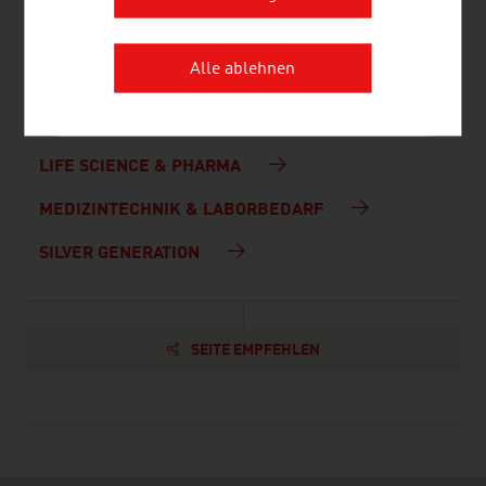
Bundesministerium für Arbeit, Soziales,
Alle ablehnen
Gesundheit, Pflege und Konsumentenschutz
GESUNDHEIT
LIFE SCIENCE & PHARMA
MEDIZINTECHNIK & LABORBEDARF
SILVER GENERATION
SEITE EMPFEHLEN