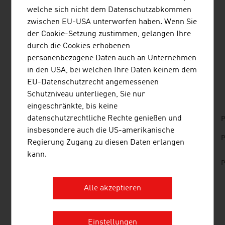
nachhaltiger Produkte. So wird z.B. an
welche sich nicht dem Datenschutzabkommen
umweltfreundlichen Entsorgungssystemen für
zwischen EU-USA unterworfen haben. Wenn Sie
medizinische Flüssigkeiten, an Mehrwegprodukten und
der Cookie-Setzung zustimmen, gelangen Ihre
am bewussten Einsatz von Kunststoffen gearbeitet.
durch die Cookies erhobenen
personenbezogene Daten auch an Unternehmen
in den USA, bei welchen Ihre Daten keinem dem
DOWNLOADS
listen
downloads
EU-Datenschutzrecht angemessenen
Schutzniveau unterliegen, Sie nur
eingeschränkte, bis keine
datenschutzrechtliche Rechte genießen und
No. 167, Medical Services, en | ru
P
insbesondere auch die US-amerikanische
No. 157, Fresh View, Smart Cities, en | de
P
Regierung Zugang zu diesen Daten erlangen
kann.
No. 155, Fresh View, Life Sciences and Medical
P
Technology, en | de
Alle akzeptieren
LINKS
listen
links
Einstellungen