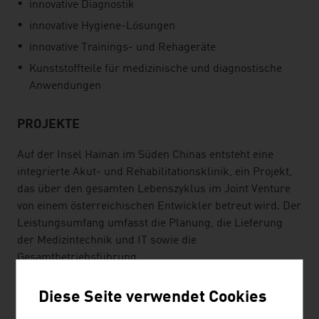
innovative Diagnostik
innovative Hygiene-Lösungen
innovative Trainings- und Rehageräte
Kunststoffteile für medizinische und diagnostische
Anwendungen
PROJEKTE
Auf der Insel Hainan im Süden Chinas entsteht eine
integrierte Akut- und Rehabilitationsklinik, ein Projekt,
das über den gesamten Lebenszyklus im Joint Venture
von einem österreichischen Entwickler betreut wird. Der
Leistungsumfang umfasst die Planung, die Lieferung
der Medizintechnik und IT sowie die
Gesamtbetriebsführung.
Im Canadian Specialist Hospital in Deira wurde 2016 ein
Diese Seite verwendet Cookies
privates Reha-Zentrum eröffnet, ein Ergebnis einer