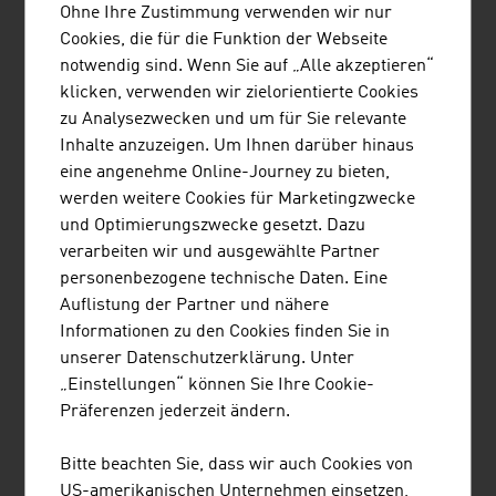
Partnerschaft zwischen dem Krankenhaus und einem
Ohne Ihre Zustimmung verwenden wir nur
österreichischen Projektentwickler, der seit 25 Jahren
Cookies, die für die Funktion der Webseite
weltweit als führender Anbieter von
notwendig sind. Wenn Sie auf „Alle akzeptieren“
Rehabilitationsleistungen tätig ist.
klicken, verwenden wir zielorientierte Cookies
zu Analysezwecken und um für Sie relevante
HEALTHCARE-IT
Inhalte anzuzeigen. Um Ihnen darüber hinaus
eine angenehme Online-Journey zu bieten,
Im Zeitalter der Digitalisierung nimmt die IT-Branche
werden weitere Cookies für Marketingzwecke
einen immer wichtigeren Stellenwert für die
und Optimierungszwecke gesetzt. Dazu
Gesundheitsbranche ein. Österreichische Start-ups
verarbeiten wir und ausgewählte Partner
zeigen ihre Stärken vor allem im Bereich der
personenbezogene technische Daten. Eine
Healthcare-IT. So entwickelte ein MedTech-Start-up mit
Auflistung der Partner und nähere
Sitz in Wien eine Bildanalyse, mit der per Smartphone-
Informationen zu den Cookies finden Sie in
Kamera und Datenbank Hauterkrankungen untersucht
unserer Datenschutzerklärung. Unter
werden können.
„Einstellungen“ können Sie Ihre Cookie-
NACHHALTIGKEIT
Präferenzen jederzeit ändern.
Zahlreiche österreichische Medizintechnikfirmen
Bitte beachten Sie, dass wir auch Cookies von
beschäftigen sich mit der Entwicklung und Herstellung
US-amerikanischen Unternehmen einsetzen,