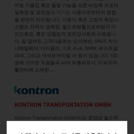
자동 기울임 혹은 돌림 기능을 갖춘 비접촉 프로파
일측정 및 표면검사 기기는 사용자로부터의 영향
을 완전히 차단합니다. 이동식 혹은 고정식 측정시
스템은 차체의 갭측정, 철도차량휠프로파일의 마
모도측정, 혹은 강철빔의 표면검사등에 사용됩니
다. 잘 알려진 고객사들로는 도이체반, SNCF, 차이
나레일웨이, 다이믈러, JLR, Audi, BMW, 푀스트알
피네, 그리고 아세로어미탈 사 등이 있습니다. 100
명에 가까운 직원들과 40여 유통파트너, 미국의아
틀란타에 소재한 ...
KONTRON TRANSPORTATION GMBH
Kontron Transportation GmbH사는 운영상 필수적
인 네트워크를 위한 엔드투엔드 통신 솔루션을 제
공하는 선도적인 글로벌 기업입니다.