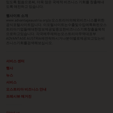
있도록 힘씀으로써, 더욱 많은 국제적 비즈니스 기회를 창출해내
도록 매진하고 있습니다.
웹사이트
소개
www.advantageaustria.org는오스트리아의해외비즈니스를위한
공식포털사이트입니다. 이포털사이트는수출및수입에특화된오스
트리아기업들에대한정보제공및중요한비즈니스기회창출을목적
으로하고있습니다. 각국에주재하는오스트리아무역대표부
ADVANTAGE AUSTRIA에연락하시거나분야별로제공되고있는비
즈니스기회를검색해보십시오.
서비스 센터
행사
뉴스
서비스
오스트리아 비즈니스 안내
프레시뷰 매거진
Linklist
About us