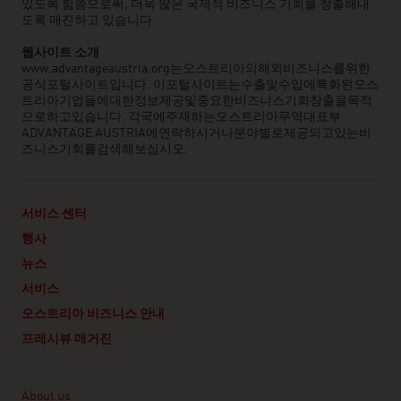
있도록 힘씀으로써, 더욱 많은 국제적 비즈니스 기회를 창출해내
도록 매진하고 있습니다.
웹사이트
소개
www.advantageaustria.org는오스트리아의해외비즈니스를위한
공식포털사이트입니다. 이포털사이트는수출및수입에특화된오스
트리아기업들에대한정보제공및중요한비즈니스기회창출을목적
으로하고있습니다. 각국에주재하는오스트리아무역대표부
ADVANTAGE AUSTRIA에연락하시거나분야별로제공되고있는비
즈니스기회를검색해보십시오.
서비스 센터
행사
뉴스
서비스
오스트리아 비즈니스 안내
프레시뷰 매거진
Linklist
About us