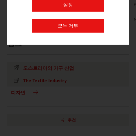
No. 148, Fresh View, Architecture, Design, Film
P
설정
and Music, en | de
Creative_Industries_in_Austria.mp3
M
모두 거부
링크
listen
links
오스트리아의 가구 산업
The Textile Industry
디자인
추천