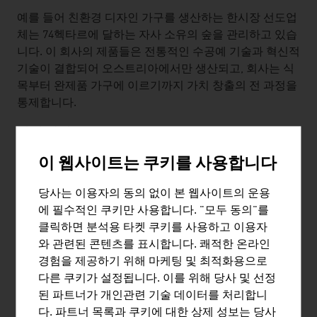
예를 들어 친환경 디자인 가구를 생산하는 한시장 선도업
체는 74헥타르에 달하는 자사 소유의 숲을 관리하고 있습
니다. 이 회사의 제품들은 전통적인 수공예 기술과 혁신적
기술이 결합되어 오스트리아에서만 생산되고, 회사는 식
목부터 완제품 가구에 이르기까지 가치 창출의 전 과정을
통제합니다.
자체
관리
이 웹사이트는 쿠키를 사용합니다
오스트리아의 가구 및 실내장식 산업의 전통적 역량은 많
은 연구 및 개발 노력이 필요한 기술적 노하우에서 비롯됩
당사는 이용자의 동의 없이 본 웹사이트의 운용
니다. 이로써 시설 부문에서 점점 더 많은 프로세스가 자
에 필수적인 쿠키만 사용합니다. "모두 동의"를
동화되고 있습니다. 장치들은 센서와 알고리즘에 의한 학
클릭하면 분석용 타켓 쿠키를 사용하고 이용자
습을 통해 소유주의 습관에 맞춰 작업을 조정할 수 있습니
와 관련된 콘텐츠를 표시합니다. 쾌적한 온라인
다. 이 점에서 특히 조명 및 주방 솔루션의 공급업체들은
경험을 제공하기 위해 마케팅 및 최적화용으로
흥미로운 개발품을 시장에 내놓고 있습니다.
다른 쿠키가 설정됩니다. 이를 위해 당사 및 선정
된 파트너가 개인관련 기술 데이터를 처리합니
다. 파트너 목록과 쿠키에 대한 상제 성보는 당사