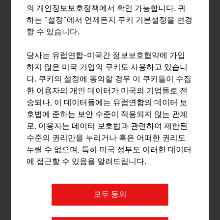
교육
의 개인정보보호정책에서 확인 가능합니다. 귀
하는 "설정"에서 언제든지 쿠키 기본설정을 변경
교육은 (실내장식) 디자인 산업에서 매우 중요한 역할을
할 수 있습니다.
합니다. 디자이너의 60% 이상이 대학 또는 전문 대학에서
학위 과정을 이수했습니다.
당사는 유럽연합-미국간 정보보호협약에 가입
하지 않은 미국 기업의 쿠키도 사용하고 있습니
비엔나에 위치한
비엔나 응용예술 대학교
부설 디자인 연
다. 쿠키의 설정에 동의할 경우 이 쿠키들이 수집
구소는 유럽에서 가장 중요한 교육 기관 중 하나로서 국내
한 이용자의 개인 데이터가 미국의 기업들로 전
및 국제 디자인 역량의 네트워크를 강화하고 있습니다. 디
송되나, 이 데이터들에는 유럽연합의 데이터 보
자인 교육의 특징으로서 소규모 그룹에서의 지식 전수, 강
호법에 준하는 보안 수준이 적용되지 않는 관계
사와 학생 간의 집중적인 접촉, 실험적이고 자유로운 프로
로, 이용자는 데이터 보호법과 관련하여 제한된
젝트 선정, 국내 및 해외 전문가가 참여하는 워크샵과 강
수준의 권리만을 누리거나 혹은 어떠한 권리도
의 등을 들 수 있습니다.
누릴 수 없으며, 특히 미국 정부도 이러한 데이터
에 접근할 수 있음을 알려드립니다.
다운로드
listen
downloads
모두 동의