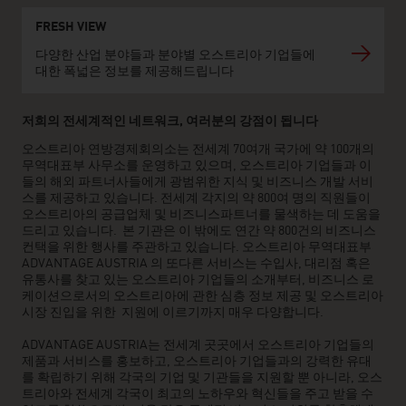
FRESH VIEW
다양한 산업 분야들과 분야별 오스트리아 기업들에
대한 폭넓은 정보를 제공해드립니다
저희의 전세계적인 네트워크, 여러분의 강점이 됩니다
오스트리아 연방경제회의소는 전세계 70여개 국가에 약 100개의
무역대표부 사무소를 운영하고 있으며, 오스트리아 기업들과 이
들의 해외 파트너사들에게 광범위한 지식 및 비즈니스 개발 서비
스를 제공하고 있습니다. 전세계 각지의 약 800여 명의 직원들이
오스트리아의 공급업체 및 비즈니스파트너를 물색하는 데 도움을
드리고 있습니다. 본 기관은 이 밖에도 연간 약 800건의 비즈니스
컨택을 위한 행사를 주관하고 있습니다. 오스트리아 무역대표부
ADVANTAGE AUSTRIA 의 또다른 서비스는 수입사, 대리점 혹은
유통사를 찾고 있는 오스트리아 기업들의 소개부터, 비즈니스 로
케이션으로서의 오스트리아에 관한 심층 정보 제공 및 오스트리아
시장 진입을 위한 지원에 이르기까지 매우 다양합니다.
ADVANTAGE AUSTRIA는 전세계 곳곳에서 오스트리아 기업들의
제품과 서비스를 홍보하고, 오스트리아 기업들과의 강력한 유대
를 확립하기 위해 각국의 기업 및 기관들을 지원할 뿐 아니라, 오스
트리아와 전세계 각국이 최고의 노하우와 혁신들을 주고 받을 수