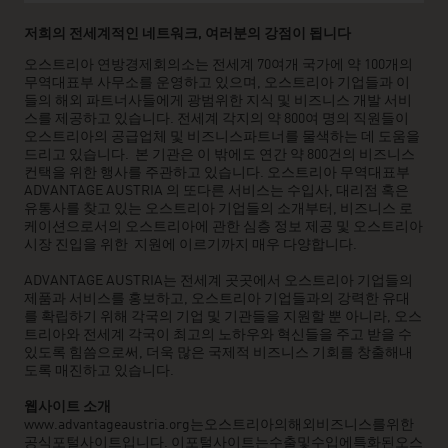
저희의 전세계적인 네트워크, 여러분의 강점이 됩니다
오스트리아 연방경제회의소는 전세계 70여개 국가에 약 100개의
무역대표부 사무소를 운영하고 있으며, 오스트리아 기업들과 이
들의 해외 파트너사들에게 광범위한 지식 및 비즈니스 개발 서비
스를 제공하고 있습니다. 전세계 각지의 약 800여 명의 직원들이
오스트리아의 공급업체 및 비즈니스파트너를 물색하는 데 도움을
드리고 있습니다. 본 기관은 이 밖에도 연간 약 800건의 비즈니스
컨택을 위한 행사를 주관하고 있습니다. 오스트리아 무역대표부
ADVANTAGE AUSTRIA 의 또다른 서비스는 수입사, 대리점 혹은
유통사를 찾고 있는 오스트리아 기업들의 소개부터, 비즈니스 로
케이션으로서의 오스트리아에 관한 심층 정보 제공 및 오스트리아
시장 진입을 위한 지원에 이르기까지 매우 다양합니다.
ADVANTAGE AUSTRIA는 전세계 곳곳에서 오스트리아 기업들의
제품과 서비스를 홍보하고, 오스트리아 기업들과의 강력한 유대
를 확립하기 위해 각국의 기업 및 기관들을 지원할 뿐 아니라, 오스
트리아와 전세계 각국이 최고의 노하우와 혁신들을 주고 받을 수
있도록 힘씀으로써, 더욱 많은 국제적 비즈니스 기회를 창출해내
도록 매진하고 있습니다.
웹사이트
소개
www.advantageaustria.org는오스트리아의해외비즈니스를위한
공식포털사이트입니다. 이포털사이트는수출및수입에특화된오스