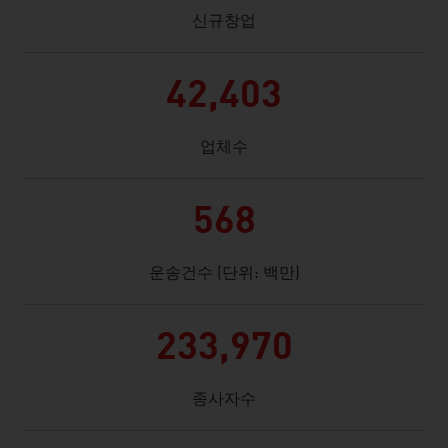
신규창업
42,403
업체수
568
운송건수 (단위: 백만)
233,970
종사자수