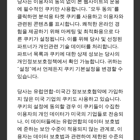
당사는 이용자의 동의 없이 본 웹사이트의 운용
설의 개척자인 이 회사는 이미 전세계 110개 국에 17,800
에 필수적인 쿠키만 사용합니다. "모두 동의"를
대의 기계를 공급했습니다.
클릭하면 분석용 타켓 쿠키를 사용하고 이용자와
관련된 콘텐츠를 표시합니다. 쾌적한 온라인 경
험을 제공하기 위해 마케팅 및 최적화용으로 다
른 쿠키가 설정됩니다. 이를 위해 당사 및 선정된
DOPPELMAYR GRUPPE
파트너가 개인관련 기술 데이터를 처리합니다.
파트너 목록과 쿠키에 대한 상제 성보는 당사의
Doppelmayr 그룹은 승객 및 자재 운송을 위한 케이블카
개인정보보호정책에서 확인 가능합니다. 귀하는
시스템은 물론 첨단 내부 물류 솔루션 구축 분야에서 품
"설정"에서 언제든지 쿠키 기본설정을 변경할 수
질, 기술 및 시장 리더십을 대표하고 있습니다.
있습니다.
당사는 유럽연합-미국간 정보보호협약에 가입하
지 않은 미국 기업의 쿠키도 사용하고 있습니다.
쿠키의 설정에 동의할 경우 이 쿠키들이 수집한
RAIL CARGO AUSTRIA AG
이용자의 개인 데이터가 미국의 기업들로 전송되
나, 이 데이터들에는 유럽연합의 데이터 보호법
레일카고그룹은 연매출 22억 유로, 직원수 8700명, 유럽
에 준하는 보안 수준이 적용되지 않는 관계로, 이
내 다수 국가에 지사를 보유하고 있는 탄탄한 그룹으로,
용자는 데이터 보호법과 관련하여 제한된 수준의
유럽 내 철도운송을 책임지고 있는 선두업체 중 하나로