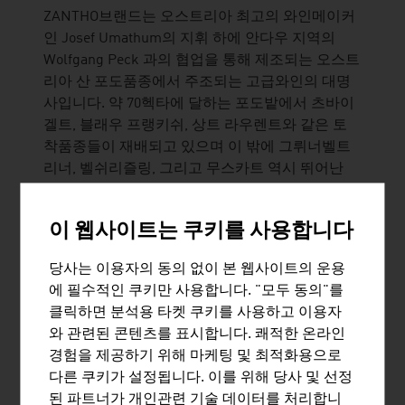
ZANTHO브랜드는 오스트리아 최고의 와인메이커
인 Josef Umathum의 지휘 하에 안다우 지역의
Wolfgang Peck 과의 협업을 통해 제조되는 오스트
리아 산 포도품종에서 주조되는 고급와인의 대명
사입니다. 약 70헥타에 달하는 포도밭에서 츠바이
겔트, 블래우 프랭키쉬, 상트 라우렌트와 같은 토
착품종들이 재배되고 있으며 이 밖에 그뤼너벨트
리너, 벨쉬리즐링, 그리고 무스카트 역시 뛰어난
맛으로 높은 주목을 받고 있습니다. 2002년에 창업
한 당사는 현재 고급 레드-, 화이트-, 스파클링- 그
이 웹사이트는 쿠키를 사용합니다
리고 스위트 와인을 공급중이며, .... 당사의 와인은
각종 수상으로 ...
당사는 이용자의 동의 없이 본 웹사이트의 운용
에 필수적인 쿠키만 사용합니다. "모두 동의"를
클릭하면 분석용 타켓 쿠키를 사용하고 이용자
와 관련된 콘텐츠를 표시합니다. 쾌적한 온라인
경험을 제공하기 위해 마케팅 및 최적화용으로
ALFRED FISCHER GESELLSCHAFT
다른 쿠키가 설정됩니다. 이를 위해 당사 및 선정
M.B.H.
된 파트너가 개인관련 기술 데이터를 처리합니