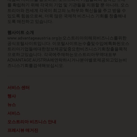
를 확립하기 위해 각국의 기업 및 기관들을 지원할 뿐 아니라, 오스
트리아와 전세계 각국이 최고의 노하우와 혁신들을 주고 받을 수
있도록 힘씀으로써, 더욱 많은 국제적 비즈니스 기회를 창출해내
도록 매진하고 있습니다.
웹사이트
소개
www.advantageaustria.org는오스트리아의해외비즈니스를위한
공식포털사이트입니다. 이포털사이트는수출및수입에특화된오스
트리아기업들에대한정보제공및중요한비즈니스기회창출을목적
으로하고있습니다. 각국에주재하는오스트리아무역대표부
ADVANTAGE AUSTRIA에연락하시거나분야별로제공되고있는비
즈니스기회를검색해보십시오.
서비스 센터
행사
뉴스
서비스
오스트리아 비즈니스 안내
프레시뷰 매거진