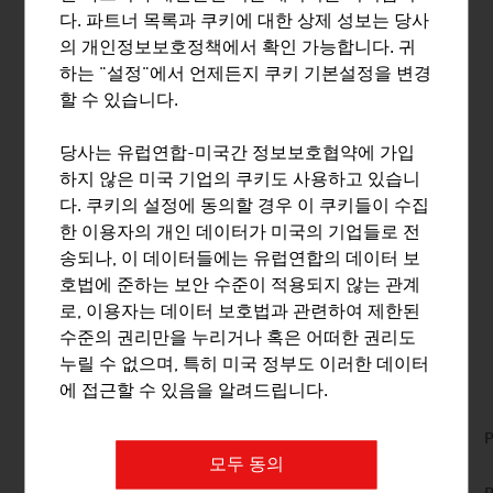
"메가 시티"에서 살 것입니다.
다. 파트너 목록과 쿠키에 대한 상제 성보는 당사
의 개인정보보호정책에서 확인 가능합니다. 귀
최근 몇 년 동안 디지털화가 빠르게 진행되면서 회사와 직
하는 "설정"에서 언제든지 쿠키 기본설정을 변경
업 세계가 대폭 변화했습니다. 당연히 특수 소프트웨어들
할 수 있습니다.
이 실제로 거의 모든 전문 분야에서 사용되기에 이르렀습
니다. "빌딩 정보 모델링(BIM)" 기술은 건축 산업에서 필
당사는 유럽연합-미국간 정보보호협약에 가입
수적인 구성요소로서 계속해서 세계적으로 자리를 잡아
하지 않은 미국 기업의 쿠키도 사용하고 있습니
가고 있습니다. 미래에서 BIM은 건축 부문의 가치 사슬에
다. 쿠키의 설정에 동의할 경우 이 쿠키들이 수집
커다란 영향을 미치며 건축 프로세스의 플로우에 있어 체
한 이용자의 개인 데이터가 미국의 기업들로 전
계적인 변화를 일으킬 것입니다.
송되나, 이 데이터들에는 유럽연합의 데이터 보
호법에 준하는 보안 수준이 적용되지 않는 관계
로, 이용자는 데이터 보호법과 관련하여 제한된
다운로드
listen
downloads
수준의 권리만을 누리거나 혹은 어떠한 권리도
누릴 수 없으며, 특히 미국 정부도 이러한 데이터
에 접근할 수 있음을 알려드립니다.
No. 159, Fresh View, Traffic Infrastructure, en |
P
de
모두 동의