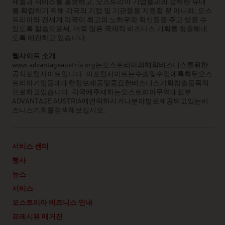
제품과 서비스를 홍보하고, 오스트리아 기업들과의 강력한 유대
를 확립하기 위해 각국의 기업 및 기관들을 지원할 뿐 아니라, 오스
트리아와 전세계 각국이 최고의 노하우와 혁신들을 주고 받을 수
있도록 힘씀으로써, 더욱 많은 국제적 비즈니스 기회를 창출해내
도록 매진하고 있습니다.
웹사이트
소개
www.advantageaustria.org는오스트리아의해외비즈니스를위한
공식포털사이트입니다. 이포털사이트는수출및수입에특화된오스
트리아기업들에대한정보제공및중요한비즈니스기회창출을목적
으로하고있습니다. 각국에주재하는오스트리아무역대표부
ADVANTAGE AUSTRIA에연락하시거나분야별로제공되고있는비
즈니스기회를검색해보십시오.
서비스 센터
행사
뉴스
서비스
오스트리아 비즈니스 안내
프레시뷰 매거진