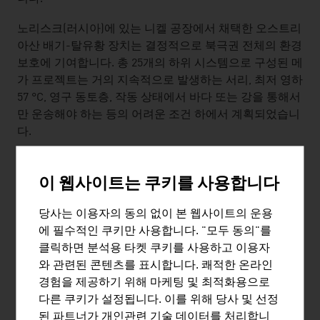
노리스크(러시아)에 있는 니켈 공장에서 채택한 오스트리
아산 배기-탈유황 장치는 결정적으로 북극권 전체의 환경
보호에 기여합니다. 총 25개의 하위 시스템으로 구성된 메
가 프로젝트는 거의 지속적으로 발생하는 서리, 최저 영하
57 °C, 영구 동토층, 작동 상태에서 바다 또는 강을 통해서
만 운송해야 하는 등의 어려운 조건 하에서 계획되었습니
다.
미래의
구상
이 웹사이트는 쿠키를 사용합니다
미래에 빌딩을 짓는 사람들은 오늘날과는 확연히 다른 사
회경제적 및 사회적 조건 하에서 건축할 것입니다. 기후
당사는 이용자의 동의 없이 본 웹사이트의 운용
변화가 빌딩의 설계, 건축 및 운영에 상당한 영향을 미칠
에 필수적인 쿠키만 사용합니다. "모두 동의"를
것입니다. 새로운 소재 및 프로세스가 이러한 과제를 해결
클릭하면 분석용 타켓 쿠키를 사용하고 이용자
할 수 있는 가능성을 열어줍니다.
와 관련된 콘텐츠를 표시합니다. 쾌적한 온라인
경험을 제공하기 위해 마케팅 및 최적화용으로
미래에 대부분의 인류는 모빌리티, 에너지, 폐기물 처리
다른 쿠키가 설정됩니다. 이를 위해 당사 및 선정
및 물 관리, 산업 시설 및 주택, 레저 시설이 새로워진 소위
된 파트너가 개인관련 기술 데이터를 처리합니