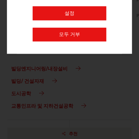
No. 157, Fresh View, Smart Cities, en | de
P
No. 153, Fresh View, Sustainable Building, en |
설정
P
de
모두 거부
링크
listen
links
빌딩엔지니어링/내장설비
빌딩/ 건설자재
도시공학
교통인프라 및 지하건설공학
추천