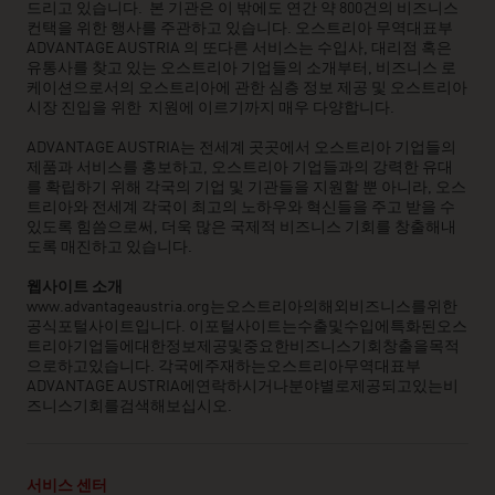
드리고 있습니다. 본 기관은 이 밖에도 연간 약 800건의 비즈니스
컨택을 위한 행사를 주관하고 있습니다. 오스트리아 무역대표부
ADVANTAGE AUSTRIA 의 또다른 서비스는 수입사, 대리점 혹은
유통사를 찾고 있는 오스트리아 기업들의 소개부터, 비즈니스 로
케이션으로서의 오스트리아에 관한 심층 정보 제공 및 오스트리아
시장 진입을 위한 지원에 이르기까지 매우 다양합니다.
ADVANTAGE AUSTRIA는 전세계 곳곳에서 오스트리아 기업들의
제품과 서비스를 홍보하고, 오스트리아 기업들과의 강력한 유대
를 확립하기 위해 각국의 기업 및 기관들을 지원할 뿐 아니라, 오스
트리아와 전세계 각국이 최고의 노하우와 혁신들을 주고 받을 수
있도록 힘씀으로써, 더욱 많은 국제적 비즈니스 기회를 창출해내
도록 매진하고 있습니다.
웹사이트
소개
www.advantageaustria.org는오스트리아의해외비즈니스를위한
공식포털사이트입니다. 이포털사이트는수출및수입에특화된오스
트리아기업들에대한정보제공및중요한비즈니스기회창출을목적
으로하고있습니다. 각국에주재하는오스트리아무역대표부
ADVANTAGE AUSTRIA에연락하시거나분야별로제공되고있는비
즈니스기회를검색해보십시오.
서비스 센터