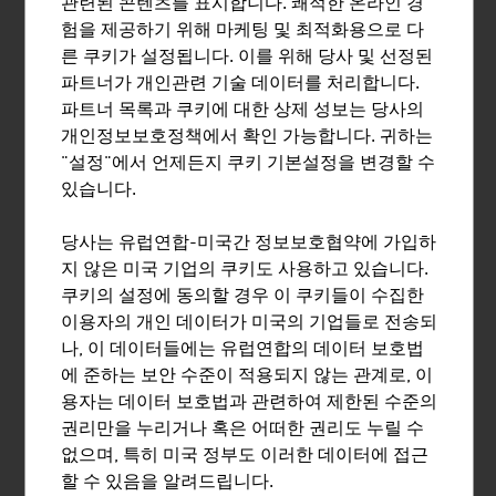
관련된 콘텐츠를 표시합니다. 쾌적한 온라인 경
험을 제공하기 위해 마케팅 및 최적화용으로 다
스노우스포츠 GmbH사 – 스노우스포츠 아카데미는 스키
른 쿠키가 설정됩니다. 이를 위해 당사 및 선정된
강사 및 스노보드 강사의 교육 및 연수, 설상스포츠 프로
파트너가 개인관련 기술 데이터를 처리합니다.
젝트 개발, 겨울 스포츠 관광 컨설팅을 전문으로 합니다.
파트너 목록과 쿠키에 대한 상제 성보는 당사의
개인정보보호정책에서 확인 가능합니다. 귀하는
"설정"에서 언제든지 쿠키 기본설정을 변경할 수
있습니다.
BAGJUMP ACTION SPORTS GMBH
당사는 유럽연합-미국간 정보보호협약에 가입하
BAGJUMP사는 프리스타일 스포츠를 위한 세계 최고의
지 않은 미국 기업의 쿠키도 사용하고 있습니다.
혁신적인 에어백 시스템의 개발 및 제조 업체입니다.
쿠키의 설정에 동의할 경우 이 쿠키들이 수집한
이용자의 개인 데이터가 미국의 기업들로 전송되
나, 이 데이터들에는 유럽연합의 데이터 보호법
에 준하는 보안 수준이 적용되지 않는 관계로, 이
용자는 데이터 보호법과 관련하여 제한된 수준의
DOPPELMAYR GRUPPE
권리만을 누리거나 혹은 어떠한 권리도 누릴 수
없으며, 특히 미국 정부도 이러한 데이터에 접근
Doppelmayr 그룹은 승객 및 자재 운송을 위한 케이블카
할 수 있음을 알려드립니다.
시스템은 물론 첨단 내부 물류 솔루션 구축 분야에서 품