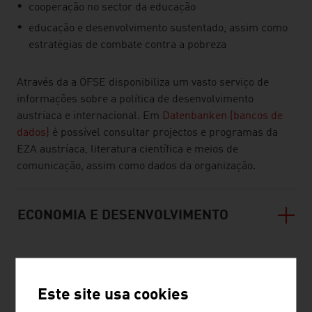
cooperação no sector da educação
educação e desenvolvimento sustentado, assim como
estratégias de combate contra a pobreza
Através da a ÖFSE disponibiliza um vasto serviço de
informações sobre a política de desenvolvimento
austríaca e internacional. Em
Datenbanken (bancos de
dados)
é possível consultar projectos e programas da
EZA austríaca, literatura científica e meios de
comunicação, assim como dados da organização.
ECONOMIA E DESENVOLVIMENTO
listen
Este site usa cookies