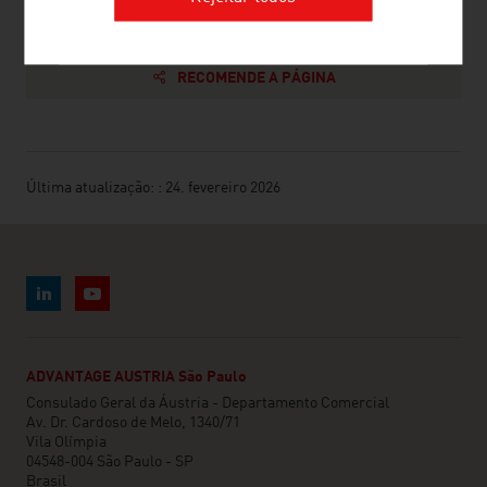
RECOMENDE A PÁGINA
Última atualização: : 24. fevereiro 2026
ADVANTAGE AUSTRIA São Paulo
Consulado Geral da Áustria - Departamento Comercial
Av. Dr. Cardoso de Melo, 1340/71
Vila Olímpia
04548-004 São Paulo - SP
Brasil