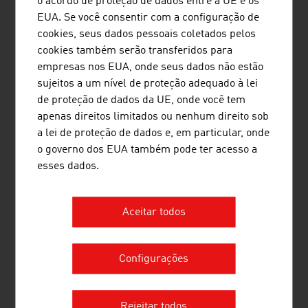
o acordo de proteção de dados entre a UE e os
Sistema Económico
EUA. Se você consentir com a configuração de
Sistema Jurídico
cookies, seus dados pessoais coletados pelos
Meios de Comunicação
cookies também serão transferidos para
Tráfego
empresas nos EUA, onde seus dados não estão
sujeitos a um nível de proteção adequado à lei
de proteção de dados da UE, onde você tem
Economia
apenas direitos limitados ou nenhum direito sob
Dados Económicos
a lei de proteção de dados e, em particular, onde
Economia Nacional
o governo dos EUA também pode ter acesso a
Economia Externa
esses dados.
Sectores Importantes
Economia a partir de 1950
Aceitar todos
Relações Internacionais
Configurações
Cooperação para o Desenvolvimento
Rejeitar todos