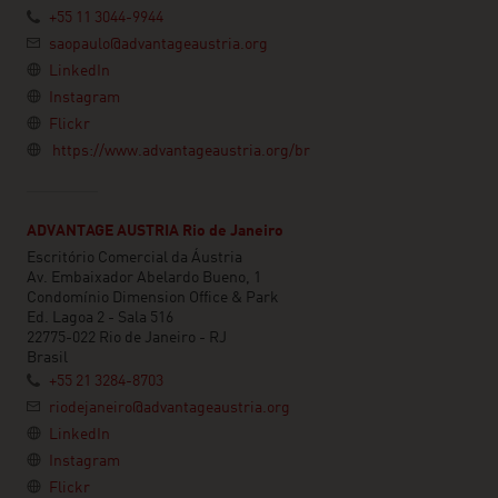
+55 11 3044-9944
saopaulo@advantageaustria.org
LinkedIn
Instagram
Flickr
https://www.advantageaustria.org/br
ADVANTAGE AUSTRIA Rio de Janeiro
Escritório Comercial da Áustria
Av. Embaixador Abelardo Bueno, 1
Condomínio Dimension Office & Park
Ed. Lagoa 2 - Sala 516
22775-022 Rio de Janeiro - RJ
Brasil
+55 21 3284-8703
riodejaneiro@advantageaustria.org
LinkedIn
Instagram
Flickr