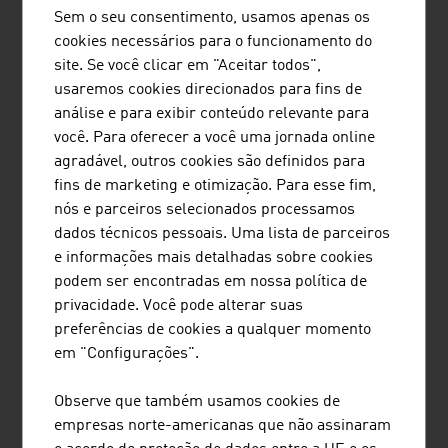
LINKS
listen
links
Sem o seu consentimento, usamos apenas os
cookies necessários para o funcionamento do
site. Se você clicar em "Aceitar todos",
Austrian Development Agency (ADA)
usaremos cookies direcionados para fins de
análise e para exibir conteúdo relevante para
Banco de Desenvolvimento da Áustria
você. Para oferecer a você uma jornada online
agradável, outros cookies são definidos para
Austrian Research Foundation for
fins de marketing e otimização. Para esse fim,
International Development
nós e parceiros selecionados processamos
Ministério Federal para Assuntos Europeus e
dados técnicos pessoais. Uma lista de parceiros
Internacionais
e informações mais detalhadas sobre cookies
podem ser encontradas em nossa política de
privacidade. Você pode alterar suas
preferências de cookies a qualquer momento
Content Navigation
Uma perspectiva geral da Áustria
em "Configurações".
Geografia
População
Observe que também usamos cookies de
Sistema Político
empresas norte-americanas que não assinaram