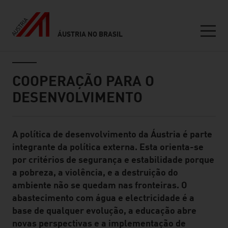
ÁUSTRIA NO BRASIL
Seitennavigation
Inhalt
COOPERAÇÃO PARA O
DESENVOLVIMENTO
A política de desenvolvimento da Áustria é parte
Standard Content Module
integrante da política externa. Esta orienta-se
por critérios de segurança e estabilidade porque
a pobreza, a violência, e a destruição do
ambiente não se quedam nas fronteiras. O
abastecimento com água e electricidade é a
base de qualquer evolução, a educação abre
novas perspectivas e a implementação de