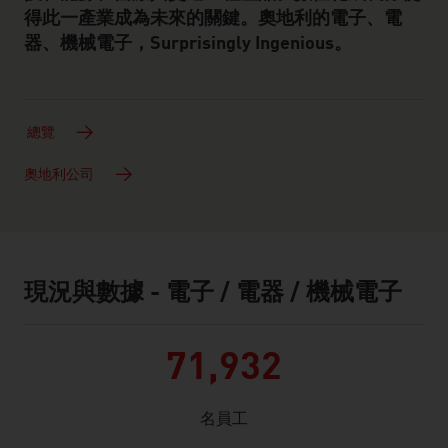
得此一產業成為未來的關鍵。奧地利的電子、電
器、機械電子，Surprisingly Ingenious。
總覽
奧地利公司
現況與數據 - 電子 / 電器 / 機械電子
facts & figures
71,932
名員工