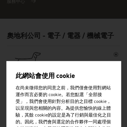
服務中心
奧地利公司 - 電子 / 電器 / 機械電子
此網站會使用 cookie
MARK METALLWARENFABRIK GMBH
在尚未徵得您的同意之前，我們僅會使用對網站
運作而言必要的 cookie。若您點選「全部接
MARK 擁有 100 多年的經驗，是金屬成型加工技術領域
受」，我們會使用針對分析目的之目標 cookie，
的世界領先公司之一。
以呈現與您相關的內容。為提供您愉快的線上體
驗，其餘 cookie的設定是為了行銷與最佳化之目
的。因此，我們會與選定的合作夥伴一同處理個