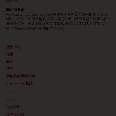
際商機。
關於這個網
www.advantageaustria.org是將奧地利商務帶至海外的官方入口
網站。網站上呈現奧地利公司卓越的進出口產品並提供大量的商
務合作資訊。更多相關內容請連繫當地ADVANTAGE AUSTRIA的
辦公室或造訪網站中提供的產業內容。
服務中心
活動
新聞
服務
奧地利的業務指南
Fresh View 雜誌
Linklist
About us
免責聲明
無障礙網頁