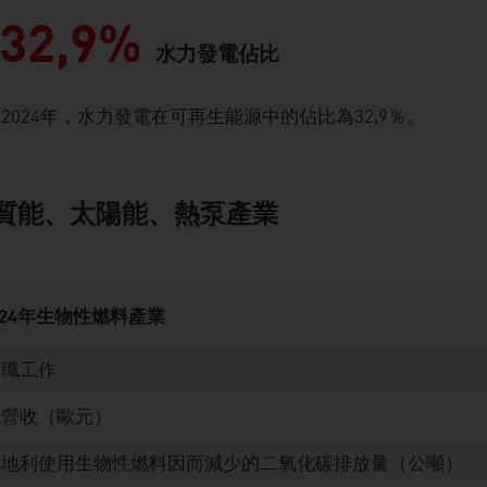
32,9%
水力發電佔比
2024年，水力發電在可再生能源中的佔比為32,9％。
質能、太陽能、熱泵產業
024年生物性燃料產業
全職工作
總營收（歐元）
奧地利使用生物性燃料因而減少的二氧化碳排放量（公噸）