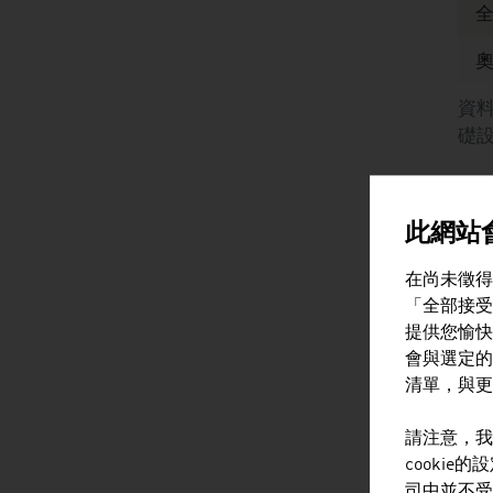
資
礎
2
此網站會
在尚未徵得
「全部接受
提供您愉快
會與選定的
清單，與更
請注意，我
cooki
資
司中並不受