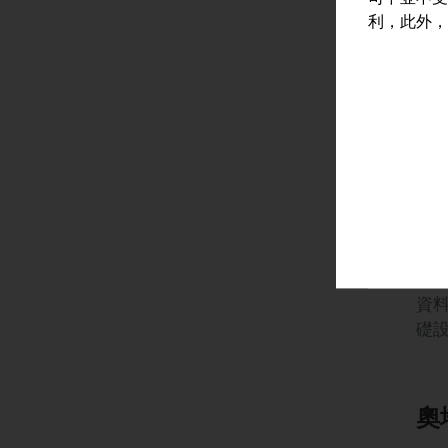
施
利，此外，
2
資
礎
奧