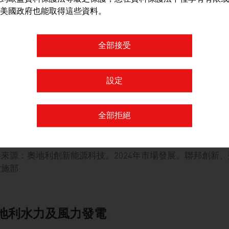
部
美國政府也能取得這些資料。
024年熱泵產業
全部接受
全職工作
設定
總營收（歐元）
約1.
出口配額
全部拒絕
奧地利使用熱泵因而減少的二氧化碳排放量（公噸）
1.
料來源：奧地利創新能源科技。2024年市場發展。聯邦創新
設施部
地利水力及風力發電