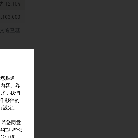
約 12.104
2.103.000
、交通暨基
約700
若您點選
的內容。為
約95百萬
因此，我們
作夥伴的
88%
偏好設定。
277.186
。若您同意
資料在那些公
、交通暨基礎設
並無權