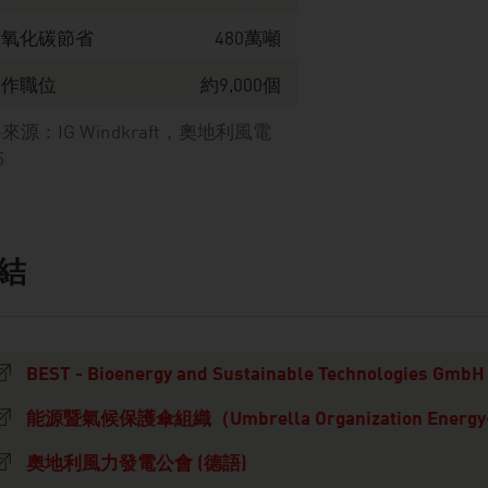
二氧化碳節省
480萬噸
工作職位
約9,000個
來源：IG Windkraft，奧地利風電
5
結
s
BEST - Bioenergy and Sustainable Technologies GmbH
能源暨氣候保護傘組織（Umbrella Organization Energy-Cl
奧地利風力發電公會 (德語)