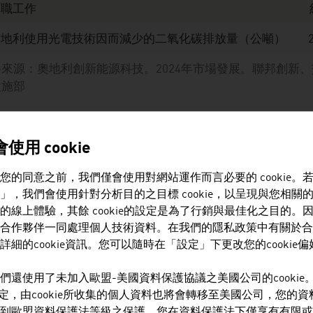
全職工作
奧地利使用光電技術因而減少的二氧化碳排放量（公噸）
料來源：奧地利創新能源科技。2024年市場發展。聯邦創新
設施部
024年太陽熱能產業
使用 cookie
全職工作
您的同意之前，我們僅會使用對網站運作而言必要的 cookie。
」，我們會使用針對分析目的之目標 cookie，以呈現與您相關
總營收（歐元）
的線上體驗，其餘 cookie的設定是為了行銷與最佳化之目的。
合作夥伴一同處理個人技術資料。在我們的隱私政策中有關於合
出口配額
詳細的cookie資訊。您可以隨時在「設定」下更改您的cookie
奧地利使用太陽能收集器因而減少的二氧化碳排放量（公噸）
們還使用了未加入歐盟-美國資料保護協議之美國公司的cookie
e的設定，由cookie所收集的個人資料也將會轉移至美國公司，您的
料來源：奧地利創新能源科技。2024年市場發展。聯邦創新
到歐盟資料保護法等級之保護，您在資料保護法下僅享有有限或