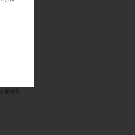
約2.552
480百萬
約18 %
257.000
、交通暨基