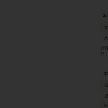
2
資
部，
2