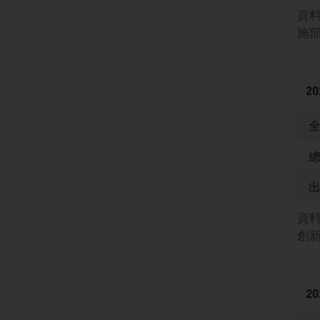
資
施
2
資料
創
2