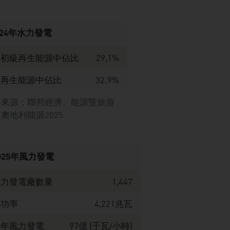
024年水力發電
於初級再生能源中佔比
29,1%
於再生能源中佔比
32.9%
料來源：聯邦經濟、能源暨旅遊
奧地利能源2025
025年風力發電
風力發電廠數量
1,447
總功率
4,221兆瓦
每年風力發電
97億 (千瓦/小時)