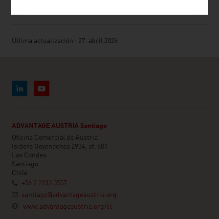
Última actualización : 27. abril 2026
ADVANTAGE AUSTRIA Santiago
Oficina Comercial de Austria
Isidora Goyenechea 2934, of. 601
Las Condes
Santiago
Chile
+56 2 2233 0557
santiago@advantageaustria.org
www.advantageaustria.org/cl