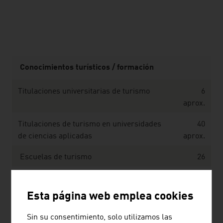
listen
Conocimientos turísticos / formación
Titulaciones universitarias de turismo
6
aprox.
Titulaciones de turismo en universidades
40
de ciencias aplicadas
aprox.
Escuelas de turismo
26
Universidad privada en el ámbito de
1
turismo
Esta página web emplea cookies
Estudiantes de profesiones de turismo en
7 100
Sin su consentimiento, solo utilizamos las