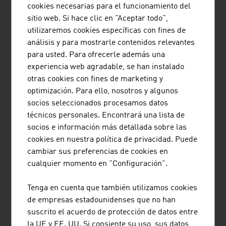
el sistema de formación dual
aprox.
cookies necesarias para el funcionamiento del
sitio web. Si hace clic en "Aceptar todo",
Fuente: ABA Invest in Austria; Statistik Austria
utilizaremos cookies específicas con fines de
análisis y para mostrarle contenidos relevantes
para usted. Para ofrecerle además una
Datos clave sobre infraestructuras en el ámbito de
experiencia web agradable, se han instalado
los transportes por cable/funiculares – Invierno
otras cookies con fines de marketing y
2024/2025
optimización. Para ello, nosotros y algunos
socios seleccionados procesamos datos
Empresas de transporte por
250
técnicos personales. Encontrará una lista de
cable
socios e información más detallada sobre las
Empresas de remontes
400
cookies en nuestra política de privacidad. Puede
cambiar sus preferencias de cookies en
Instalaciones de transporte por
1 111
cualquier momento en "Configuración".
cable
Tenga en cuenta que también utilizamos cookies
Remontes
1 415 aprox.
de empresas estadounidenses que no han
suscrito el acuerdo de protección de datos entre
Superficie esquiable
23 700 hectárea
la UE y EE. UU. Si consiente su uso, sus datos