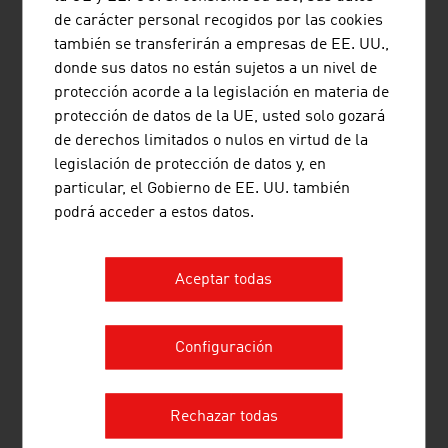
Inversiones (seguridad/calidad
500 millones de
de carácter personal recogidos por las cookies
de las instalaciones,
euros aprox.
también se transferirán a empresas de EE. UU.,
innivación artificial, etc.)
donde sus datos no están sujetos a un nivel de
protección acorde a la legislación en materia de
Fuente: WKÖ, Asociación austriaca de Transportes por
protección de datos de la UE, usted solo gozará
Cable
de derechos limitados o nulos en virtud de la
legislación de protección de datos y, en
particular, el Gobierno de EE. UU. también
podrá acceder a estos datos.
ENLACES
listen
links
Aceptar todas
Statistik Austria. Turismo
Configuración
Rechazar todas
RECOMENDAR PÁGINA