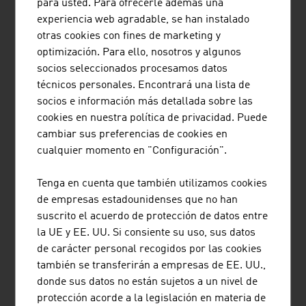
para usted. Para ofrecerle además una
reemplazar al medio impreso. Austria sigue siendo al
experiencia web agradable, se han instalado
igual que siempre un país de lectores de periódicos.
otras cookies con fines de marketing y
optimización. Para ello, nosotros y algunos
Los anunciantes austriacos invierten mucha energía
socios seleccionados procesamos datos
creativa en la publicidad online. Porque la publicidad es
técnicos personales. Encontrará una lista de
pionera y un vínculo en la digitalización. Para los
socios e información más detallada sobre las
usuarios de diferentes canales de medios, esta dará con
cookies en nuestra política de privacidad. Puede
el idioma (de imágenes) correcto que ellos necesitan.
cambiar sus preferencias de cookies en
cualquier momento en "Configuración".
"DIGI 4 SCHOOL"
Bajo esta denominación, un grupo coordinador de
Tenga en cuenta que también utilizamos cookies
editoriales austriacas de libros de texto ha estado
de empresas estadounidenses que no han
trabajando desde 2013 en la elaboración del marco para
suscrito el acuerdo de protección de datos entre
los contenidos digitales en las aulas. Las industrias del
la UE y EE. UU. Si consiente su uso, sus datos
libro y los medios ven el presente y el futuro en una
de carácter personal recogidos por las cookies
mezcla de medios: el libro de texto táctil combinado con
también se transferirán a empresas de EE. UU.,
contenido de aprendizaje digital.
donde sus datos no están sujetos a un nivel de
protección acorde a la legislación en materia de