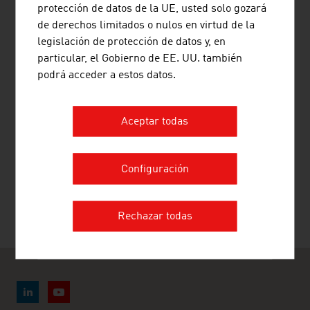
protección de datos de la UE, usted solo gozará
de derechos limitados o nulos en virtud de la
ENLACES
listen
links
legislación de protección de datos y, en
particular, el Gobierno de EE. UU. también
podrá acceder a estos datos.
AUSTRIA DE UN VISTAZO - MEDIOS
Aceptar todas
RECOMENDAR PÁGINA
Configuración
Rechazar todas
Última actualización : 27. abril 2026