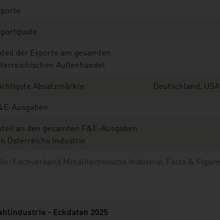
xporte
xportquote
nteil der Exporte am gesamten
sterreichischen Außenhandel
ichtigste Absatzmärkte
Deutschland, USA,
&E-Ausgaben
nteil an den gesamten F&E-Ausgaben
n Österreichs Industrie
le: Fachverband Metalltechnische Industrie, Facts & Figur
ahlindustrie - Eckdaten 2025