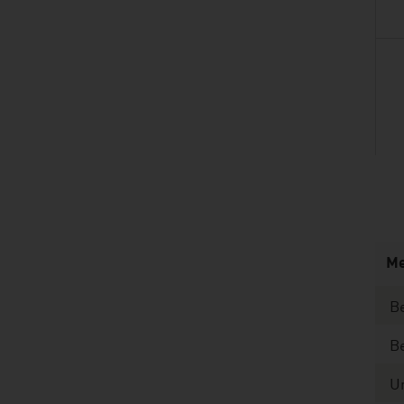
listen
Me
Be
Be
U