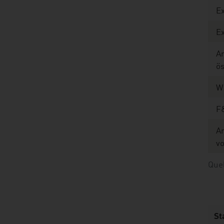
E
E
A
ö
W
F
A
vo
Quel
St