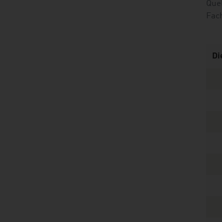
Que
Fac
Di