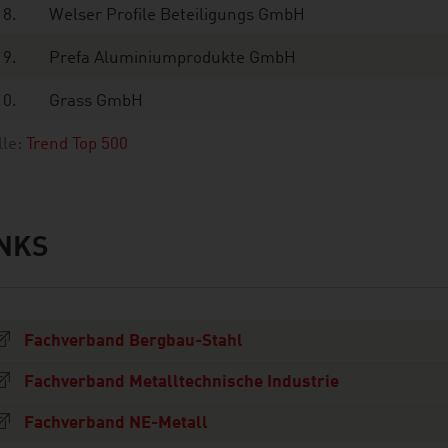
8.
Welser Profile Beteiligungs GmbH
9.
Prefa Aluminiumprodukte GmbH
10.
Grass GmbH
lle:
Trend Top 500
INKS
s
Fachverband Bergbau-Stahl
Fachverband Metalltechnische Industrie
Fachverband NE-Metall