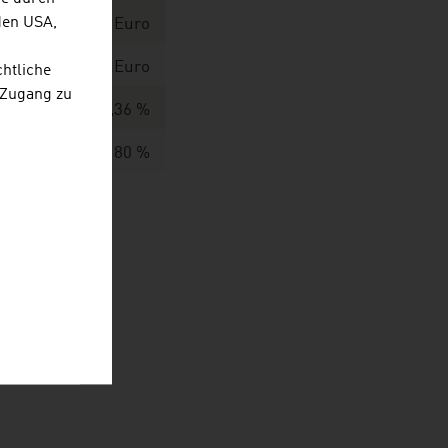
den USA,
en / 494,0 Mio. Euro
en / 889,1 Mio .Euro
chtliche
 Zugang zu
60,36 %
80 %
 2025