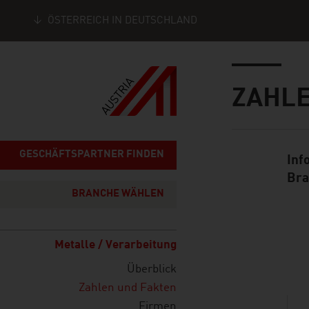
ÖSTERREICH IN DEUTSCHLAND
Seitennavigation
Inhalt
ZAHLE
GESCHÄFTSPARTNER FINDEN
Inf
Standard Cont
Bra
BRANCHE WÄHLEN
Metalle / Verarbeitung
listen
Überblick
Zahlen und Fakten
Firmen