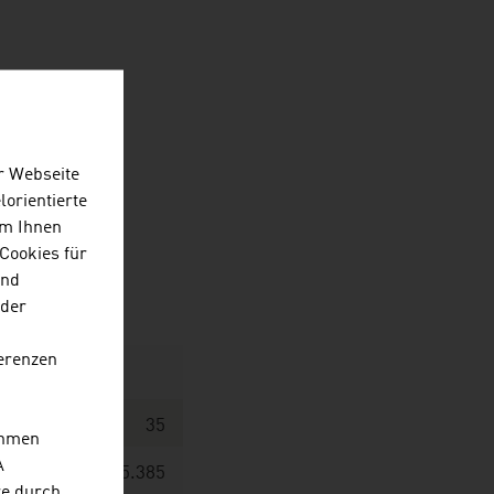
r Webseite
lorientierte
Um Ihnen
Cookies für
und
 der
erenzen
35
ehmen
A
5.385
re durch