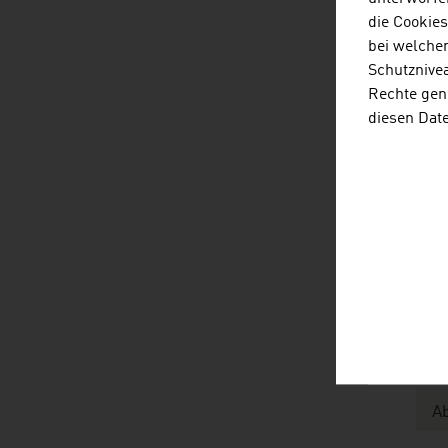
die Cookie
P
bei welche
P
Schutznivea
Rechte gen
E
diesen Dat
E
Quel
Ni
Be
Be
A