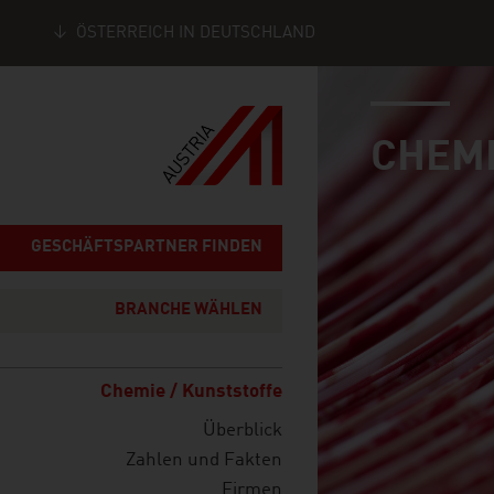
ÖSTERREICH IN DEUTSCHLAND
industry page
Seitennavigation
CHEMI
GESCHÄFTSPARTNER FINDEN
BRANCHE WÄHLEN
Chemie / Kunststoffe
Überblick
Zahlen und Fakten
Firmen