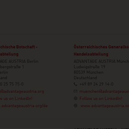
chische Botschaft -
Österreichisches Generalko
abteilung
Handelsabteilung
GE AUSTRIA Berlin
ADVANTAGE AUSTRIA Münch
bergstraße 1
Ludwigstraße 19
rlin
80539 München
land
Deutschland
0 25 75 75-0
+49 89 24 29 14-0
n@advantageaustria.org
muenchen@advantageaust
w us on LinkedIn!
Follow us on LinkedIn!
advantageaustria.org/de
www.advantageaustria.o