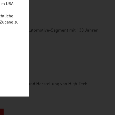
den USA,
chtliche
H
 Zugang zu
unternehmen im Automotive-Segment mit 130 Jahren
die Entwicklung und Herstellung von High-Tech-
ialisiert.