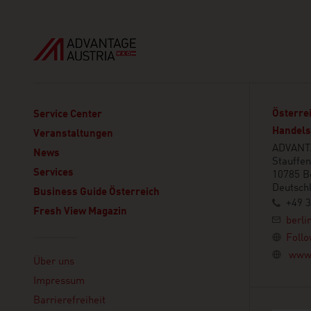
Österrei
Service Center
Handels
Veranstaltungen
ADVANTA
News
Stauffen
Services
10785 Be
Deutsch
Business Guide Österreich
+49 3
Fresh View Magazin
berli
Follo
Linklist
www.
Über uns
Impressum
Barrierefreiheit