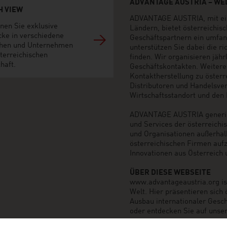
ADVANTAGE AUSTRIA – WEL
H VIEW
ADVANTAGE AUSTRIA, mit ein
nen Sie exklusive
Ländern, bietet österreichi
cke in verschiedene
Geschäftspartnern ein umfan
hen und Unternehmen
unterstützen Sie dabei die r
terreichischen
finden. Wir organisieren jäh
haft.
Geschäftskontakten. Weiter
Kontaktherstellung zu öster
Distributoren und Handelsvert
Wirtschaftsstandort und den M
ADVANTAGE AUSTRIA generier
und Services der österreich
und Organisationen außerhal
österreichischen Firmen auf
Innovationen aus Österreich 
ÜBER DIESE WEBSEITE
www.advantageaustria.org ist 
Welt. Hier präsentieren sich
Ausbau internationaler Gesch
oder entdecken Sie auf unse