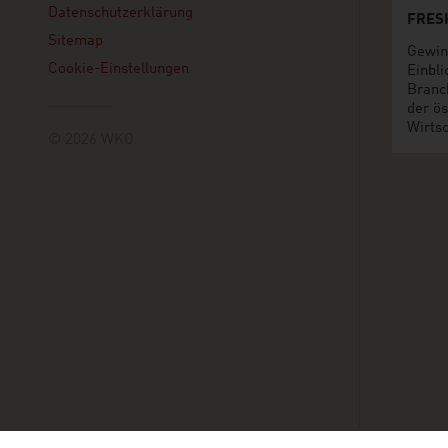
Datenschutzerklärung
FRES
Sitemap
Gewin
Cookie-Einstellungen
Einbli
Branc
der ös
Wirtsc
© 2026 WKO