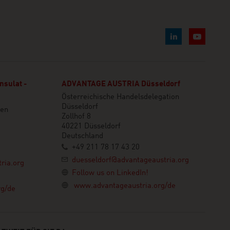
nsulat -
ADVANTAGE AUSTRIA Düsseldorf
Österreichische Handelsdelegation
Düsseldorf
en
Zollhof 8
40221 Düsseldorf
Deutschland
+49 211 78 17 43 20
duesseldorf@advantageaustria.org
ria.org
Follow us on LinkedIn!
www.advantageaustria.org/de
rg/de