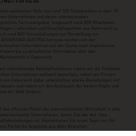
TWEIT FÜR SIE DA
em weltweiten Netz von rund 100 Stützpunkten in über 70
schen Unternehmen und deren internationalen
greiches Serviceangebot. Insgesamt rund 800 Mitarbeiter
ichtigen Lieferanten und Geschäftspartner aus Österreich zu
rlich rund 800 Veranstaltungen zur Herstellung von
e ADVANTAGE AUSTRIA Services reichen von der
reichischen Unternehmen auf der Suche nach Importeuren,
retern bis zu detaillierter Information über den
arkteintritt in Österreich.
t internationale Geschäftschancen indem wir die Produkte
ischen Unternehmen weltweit bewerben, indem wir Firmen
b von Österreich dabei unterstützen starke Beziehungen mit
zubauen und indem wir den Austausch der besten Köpfe und
und der Welt fördern.
das offizielle Portal der österreichischen Wirtschaft in aller
 österreichische Unternehmen, deren Ziel der Auf- bzw.
äftsbeziehungen ist. Kontaktieren Sie unser Team vor Ort
rem Portal die Angebote aus allen Branchen.