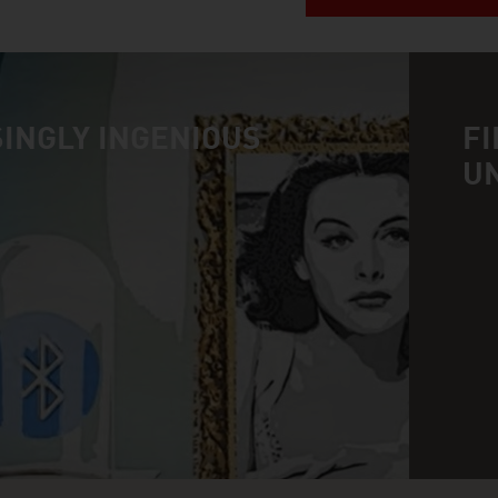
INGLY INGENIOUS
FI
U
n