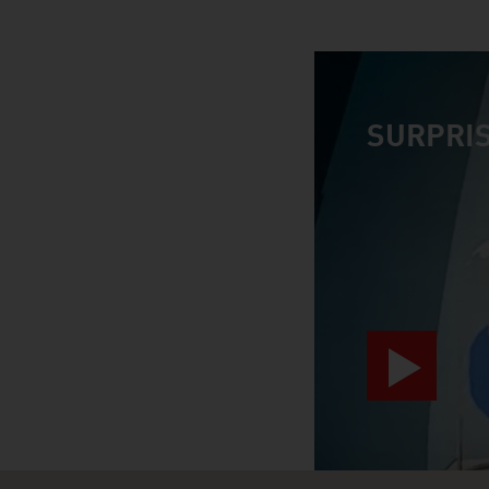
SURPRIS
video abspiele