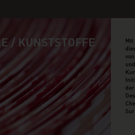
E / KUNSTSTOFFE
Mit
die
von
und
Kun
Ini
der
Des
Che
Sur