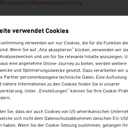
duesseldorf@advantageaustria.org
eite verwendet Cookies
Zustimmung verwenden wir nur Cookies, die für die Funktion de
ind. Wenn Sie auf „Alle akzeptieren“ klicken, verwenden wir zie
ICHISCHE FIRMEN - CHEMIE / K
 Analysezwecken und um für Sie relevante Inhalte anzuzeigen. 
naus eine angenehme Online-Journey zu bieten, werden weitere 
wecke und Optimierungszwecke gesetzt. Dazu verarbeiten wir 
e Partner personenbezogene technische Daten. Eine Auflistung
 nähere Informationen zu den Cookies finden Sie in unserer
zerklärung. Unter „Einstellungen“ können Sie Ihre Cookie-Präf
MOLDSONICS GMBH
ndern.
Moldsonics entwickelt Ultraschall-Messtechniklö
hten Sie, dass wir auch Cookies von US-amerikanischen Untern
 welche sich nicht dem Datenschutzabkommen zwischen EU-US
n haben. Wenn Sie der Cookie-Setzung zustimmen, gelangen Ih