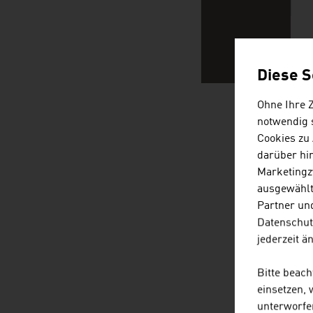
Diese S
Ohne Ihre 
notwendig s
ÖSTERRE
Cookies zu
darüber hi
Marketingz
ausgewählt
Partner und
Datenschut
jederzeit ä
Bitte beac
einsetzen,
unterworfe