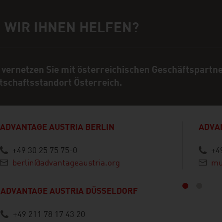
 WIR IHNEN HELFEN?
rechpartner
 vernetzen Sie mit österreichischen Geschäftspartn
tschaftsstandort Österreich.
ADVANTAGE AUSTRIA BERLIN
ADVA
+49 30 25 75 75-0
+4
berlin@advantageaustria.org
mu
ück
ADVANTAGE AUSTRIA DÜSSELDORF
+49 211 78 17 43 20