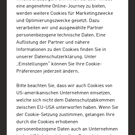
eine angenehme Online-Journey zu bieten,
Österreichische Botschaft - Handelsabteilung
werden weitere Cookies für Marketingzwecke
ADVANTAGE AUSTRIA Berlin
und Optimierungszwecke gesetzt. Dazu
Stauffenbergstraße 1
10785 Berlin
verarbeiten wir und ausgewählte Partner
Deutschland
personenbezogene technische Daten. Eine
+49 30 25 75 75-0
Auflistung der Partner und nähere
berlin@advantageaustria.org
Informationen zu den Cookies finden Sie in
Follow us on LinkedIn!
unserer Datenschutzerklärung. Unter
www.advantageaustria.org/de
„Einstellungen“ können Sie Ihre Cookie-
Präferenzen jederzeit ändern.
Österreichisches Generalkonsulat - Handelsabteilung
Bitte beachten Sie, dass wir auch Cookies von
ADVANTAGE AUSTRIA München
US-amerikanischen Unternehmen einsetzen,
Ludwigstraße 19
80539 München
welche sich nicht dem Datenschutzabkommen
Deutschland
zwischen EU-USA unterworfen haben. Wenn Sie
+49 89 24 29 14-0
der Cookie-Setzung zustimmen, gelangen Ihre
muenchen@advantageaustria.org
durch die Cookies erhobenen
Follow us on LinkedIn!
personenbezogene Daten auch an Unternehmen
www.advantageaustria.org/de