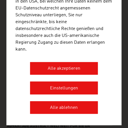
in den USA, bei welchen Ihre Daten keinem dem
EU-Datenschutzrecht angemessenen
Schutzniveau unterliegen, Sie nur
ADVANTAGE AUSTRIA Düsseldorf
eingeschränkte, bis keine
Österreichische Handelsdelegation Düsseldorf
datenschutzrechtliche Rechte genießen und
Zollhof 8
insbesondere auch die US-amerikanische
40221 Düsseldorf
Deutschland
Regierung Zugang zu diesen Daten erlangen
+49 211 78 17 43 20
kann.
duesseldorf@advantageaustria.org
Follow us on LinkedIn!
www.advantageaustria.org/de
Alle akzeptieren
Einstellungen
FRESH VIEW
Gewinnen Sie exklusive Einblicke in verschiedene
Branchen und Unternehmen der österreichischen
Alle ablehnen
Wirtschaft.
ADVANTAGE AUSTRIA – WELTWEIT FÜR SIE DA