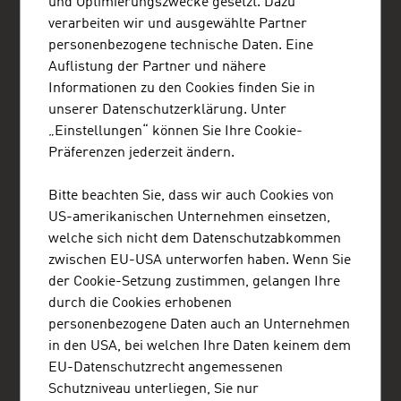
und Optimierungszwecke gesetzt. Dazu
berlin@advantageaustria.org
verarbeiten wir und ausgewählte Partner
Follow us on LinkedIn!
personenbezogene technische Daten. Eine
www.advantageaustria.org/de
Auflistung der Partner und nähere
Informationen zu den Cookies finden Sie in
unserer Datenschutzerklärung. Unter
Österreichisches Generalkonsulat - Handelsabteilung
„Einstellungen“ können Sie Ihre Cookie-
ADVANTAGE AUSTRIA München
Präferenzen jederzeit ändern.
Ludwigstraße 19
80539 München
Deutschland
Bitte beachten Sie, dass wir auch Cookies von
+49 89 24 29 14-0
US-amerikanischen Unternehmen einsetzen,
muenchen@advantageaustria.org
welche sich nicht dem Datenschutzabkommen
Follow us on LinkedIn!
zwischen EU-USA unterworfen haben. Wenn Sie
www.advantageaustria.org/de
der Cookie-Setzung zustimmen, gelangen Ihre
durch die Cookies erhobenen
personenbezogene Daten auch an Unternehmen
ADVANTAGE AUSTRIA Düsseldorf
in den USA, bei welchen Ihre Daten keinem dem
Österreichische Handelsdelegation Düsseldorf
EU-Datenschutzrecht angemessenen
Zollhof 8
Schutzniveau unterliegen, Sie nur
40221 Düsseldorf