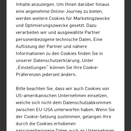
Verfahren eröffnen hier Möglichkeiten, um diesen
Inhalte anzuzeigen. Um Ihnen darüber hinaus
Herausforderungen zu begegnen.
eine angenehme Online-Journey zu bieten,
werden weitere Cookies für Marketingzwecke
In Zukunft wird ein Großteil der Menschheit in
und Optimierungszwecke gesetzt. Dazu
sogenannten „Megacities“ leben, die neue
verarbeiten wir und ausgewählte Partner
Anforderungen an Mobilität, Energie, Abfall- und
personenbezogene technische Daten. Eine
Wassermanagement, Gewerbe- und Wohnungsbau
Auflistung der Partner und nähere
sowie Freizeitanlagen stellt.
Informationen zu den Cookies finden Sie in
Die Gesellschaft und die Arbeitswelt haben sich durch
unserer Datenschutzerklärung. Unter
die zunehmende Digitalisierung in den letzten Jahren
„Einstellungen“ können Sie Ihre Cookie-
stark verändert. Die Verwendung von spezieller Software
Präferenzen jederzeit ändern.
ist in praktisch allen Fachbereichen eine
Selbstverständlichkeit. Die Technologie „Building
Bitte beachten Sie, dass wir auch Cookies von
Information Modeling (BIM)“ ist im Rahmen der
US-amerikanischen Unternehmen einsetzen,
Digitalisierung im Bauwesen ein wesentlicher
welche sich nicht dem Datenschutzabkommen
Bestandteil, der sich international kontinuierlich
zwischen EU-USA unterworfen haben. Wenn Sie
etabliert. BIM wird in Zukunft die Wertschöpfungskette
der Cookie-Setzung zustimmen, gelangen Ihre
im Baubereich wesentlich beeinflussen und zu
durch die Cookies erhobenen