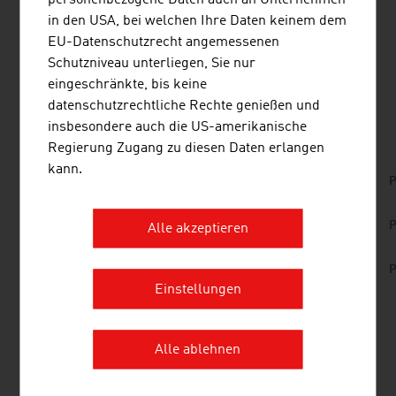
organisatorischen Veränderungen der Abläufe im
personenbezogene Daten auch an Unternehmen
Bauprozess führen.
in den USA, bei welchen Ihre Daten keinem dem
EU-Datenschutzrecht angemessenen
Schutzniveau unterliegen, Sie nur
eingeschränkte, bis keine
DOWNLOADS
listen
downloads
datenschutzrechtliche Rechte genießen und
insbesondere auch die US-amerikanische
Regierung Zugang zu diesen Daten erlangen
kann.
No. 159, Fresh View, Traffic Infrastructure, en |
P
de
No. 157, Fresh View, Smart Cities, en | de
P
Alle akzeptieren
No. 153, Fresh View, Sustainable Building, en |
P
de
Einstellungen
LINKS
listen
links
Alle ablehnen