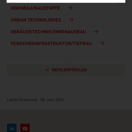
HOCHBAU/BAUSTOFFE
URBAN TECHNOLOGIES
GEBÄUDETECHNIK/INNENAUSBAU
VERKEHRSINFRASTRUKTUR/TIEFBAU
SEITE EMPFEHLEN
Letzte Änderung : 08. Juni 2026